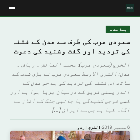
پہلا صفحہ
سعودی عرب کی طرف سے عدن کے فتنہ
کی تردید اور گفت وشنید کی دعوت
الخرج (سعودی عرب): محمد العائض ۔ ریاض ۔
عدن: الشرق الاوسط سعودی عرب نے بڑی شدت کے
ساتھ اس فتنہ کی تردید کی ہے جو عدن کے
اندر یمنی فریق کے درمیان برپا ہوا ہے اور
کسی فوجی کشیدگی یا جانبی جنگ کے آغاز سے
آگاہ کیا ہے جس سے ایران […]
6 ستمبر 2019
·
الشرق اردو