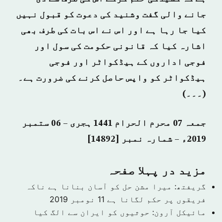
جانے والی گفت وشنید کی دعوت کو قبول نہیں
کیا جا رہا ہے اور اس نے اس بات کی طرف بھی
اشارہ کیا کہ قانونی حکومت کی سول اور
فوجی اداروں کے ہیڈکواٹر اور فوجی
ہیڈکواٹر کو واپس حاصل کرنے کی ضرورت ہے۔
(۔۔۔)
جمعہ 07 محرم الحرام 1441 ہجری – 06 ستمبر
2019ء – شمارہ نمبر [14892]
مزید در پہلا صفحہ
گریفتھ: میرا مشن حل کو آسان بنانا ہے ناکہ
فریقوں پر حکم لگانا ہے
11 نومبر 2019
مائیکل آرون: حوثیوں کو ایران سے الگ کیا