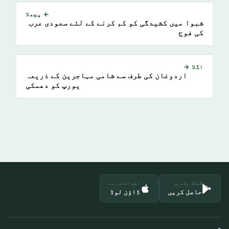
← پچھلا
شبوا میں کشیدگی کو کم کرنے کے لئے سعودی عرب
کی فوج
اگلا →
اردوغان کی طرف سے شامی مہاجرین کے ذریعہ
یورپ کو دھمکی
گوگل پلے پر
ایپ اسٹور سے
حاصل کریں
ڈاؤن لوڈ