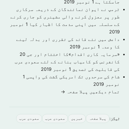
جاسکتا ہے
1 نومبر 2019
ٹرمپ نے ایوان نمائندگان کے ذریعہ سرکاری
طور پر معزول کرنے والی مشینری کو جاری کرنے
کے سلسلہ میں اپنی مذمت کا اظہار کیا
1 نومبر
2019
داعش میں نئے قائد کی تقرری اور بدلہ لینے
کا وعدہ
1 نومبر 2019
«سرمایہ کاری اقدام»کا اختتام اور جی 20
کانفرنس کو کامیاب بنانے کے لئے سعودی عرب
کی قابلیت کی تصدیق
1 نومبر 2019
شام کی سرحدوں تک امریکی گشت کی واپسی
1
نومبر 2019
تمام دیکھیں پہلا صفحہ →
ٹیگز:
پہلا صفحہ
خبريں
سعودى عرب
سعودی عرب