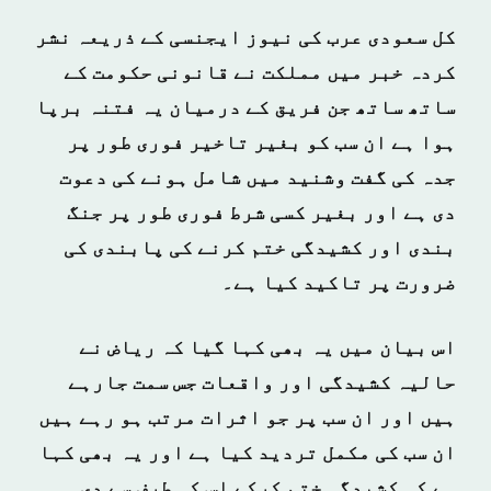
کل سعودی عرب کی نیوز ایجنسی کے ذریعہ نشر
کردہ خبر میں مملکت نے قانونی حکومت کے
ساتھ ساتھ جن فریق کے درمیان یہ فتنہ برپا
ہوا ہے ان سب کو بغیر تاخیر فوری طور پر
جدہ کی گفت وشنید میں شامل ہونے کی دعوت
دی ہے اور بغیر کسی شرط فوری طور پر جنگ
بندی اور کشیدگی ختم کرنے کی پابندی کی
ضرورت پر تاکید کیا ہے۔
اس بیان میں یہ بھی کہا گیا کہ ریاض نے
حالیہ کشیدگی اور واقعات جس سمت جارہے
ہیں اور ان سب پر جو اثرات مرتب ہو رہے ہیں
ان سب کی مکمل تردید کیا ہے اور یہ بھی کہا
ہے کہ کشیدگی ختم کرکے اس کی طرف سے دی