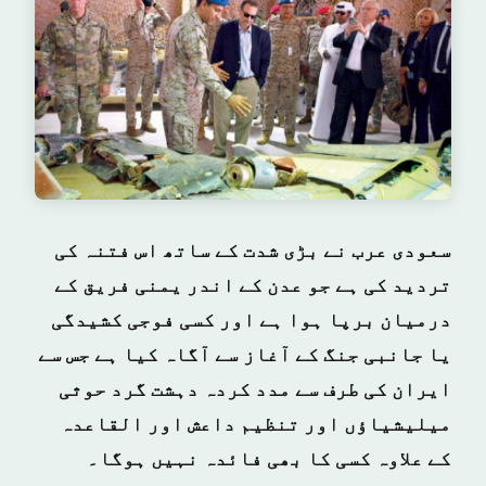
سعودی عرب نے بڑی شدت کے ساتھ اس فتنہ کی
تردید کی ہے جو عدن کے اندر یمنی فریق کے
درمیان برپا ہوا ہے اور کسی فوجی کشیدگی
یا جانبی جنگ کے آغاز سے آگاہ کیا ہے جس سے
ایران کی طرف سے مدد کردہ دہشت گرد حوثی
میلیشیاؤں اور تنظیم داعش اور القاعدہ
کے علاوہ کسی کا بھی فائدہ نہیں ہوگا۔