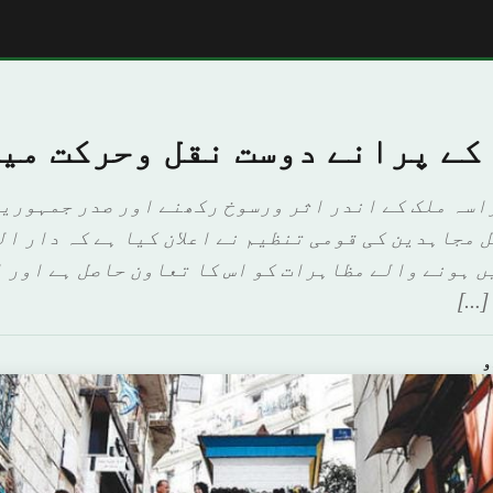
کے پرانے دوست نقل وحرکت می
راسہ ملک کے اندر اثر ورسوخ رکھنے اور صدر جمہوریہ
 مجاہدین کی قومی تنظیم نے اعلان کیا ہے کہ دار ا
ں ہونے والے مظاہرات کو اس کا تعاون حاصل ہے اور ا
[…]
و