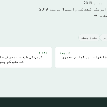
201
امریکی گشت کی واپسی
1 نومبر 2019
صفحہ →
يں
مشرق وسطى
← پچھلا
اگلا →
فضا خراب اور گھانس محصور
ٹرمپ کی طرف سے مشرقی شا
کے مشن کو وسی