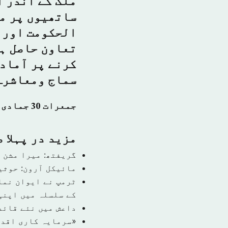
ملک کے اندر ا
ساتھیوں پر مش
الحکومت اور م
تعاون حاصل ہے
کرنے پر آمادہ
سماج ومعاشرہ
جمعرات 30 جمادی الآخر 1440 ہجری – 07 مارچ 2019ء – شمارہ نمبر [14709]
مزید در پہلا 
گریفتھ: میرا مشن 
مائیکل آرون: حوثی
ٹرمپ نے ایوان نما
کے سلسلہ میں اپنی
داعش میں نئے قائد