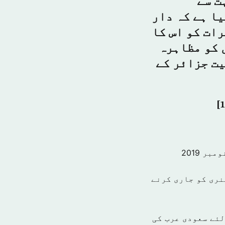
ت سے
ا ہے کہ دار
ات کو اس کا
 کو مظاہرہ
یت جزائر کے
نری کو جاری کرنے
میاب بنانے کے لئے سعودی عرب کی