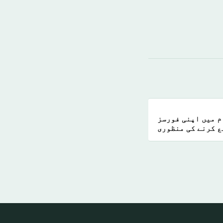
م میں اپنی فورسز
ع کرنے کی منظوری