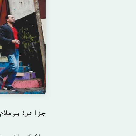
جزائر: بوعلام