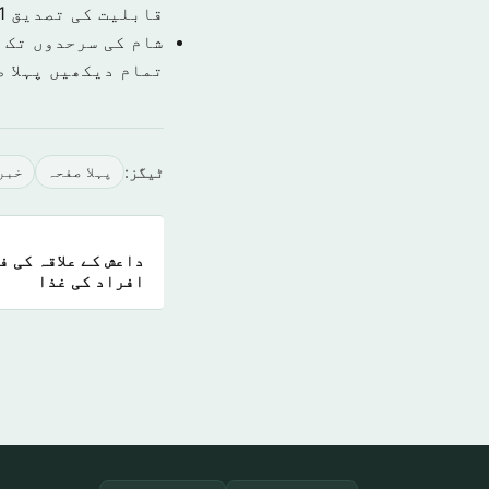
قابلیت کی تصدیق
1 نومبر 9
شام کی سرحدوں تک 
تمام دیکھیں پہلا 
ٹیگز:
پہلا صفحہ
خبر
داعش کے علاقہ کی 
افراد کی غذا