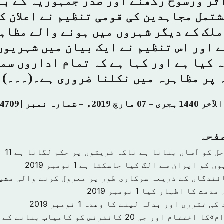
ثر ورسوخ رکھنے اور صدر جمہوریہ کے بہ
تمل مجاہدین کی قومی تنظیم نے اعلان کی
لک کے دیگر شہروں میں ہونے والے مظاہر
 اور اس تنظیم نے ایک بیان میں شہریوں
 کیا ہے اور کہا ہے کہ تمام اداروں سم
 پر مظاہرہ میں نکلنا ضروری ہے۔(۔۔۔)
صفحہ
حل کو آسان بنانا ہے ناکہ فریقوں پر حکم لگانا ہے
11 نومبر 2019
وں کو ایران سے الگ کیا جاسکتا ہے
1 نومبر 2019
ئندگان کے ذریعہ سرکاری طور پر معزول کرنے والی مشی
 مذمت کا اظہار کیا
1 نومبر 2019
 کی تقرری اور بدلہ لینے کا وعدہ
1 نومبر 2019
«سرمایہ کاری اقدام»کا اختتام اور جی 20 کانفرنس کو کا