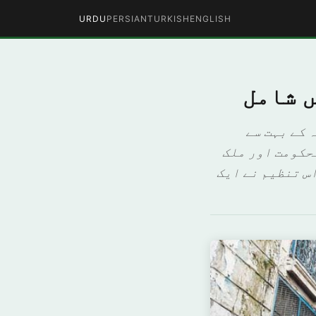
URDU
PERSIAN
TURKISH
ENGLISH
ں شامل
 کے بہت سے
لحکومت اور ملک
س تنظیم نے ایک