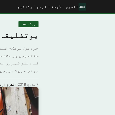
الشرق الأوسط - اردو آرکائیو
پہلا صفحہ
بوتفلیقہ 
جزائر: بوعلام غم
ساتھیوں پر مشتمل
کے دیگر شہروں می
بیان میں شہریوں 
7 مارچ 2019
·
الشرق ارد