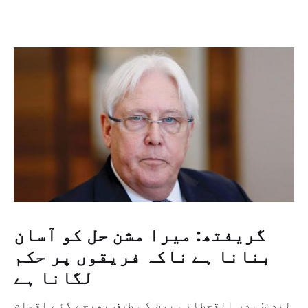
گریفتھ: میرا مشن حل کو آسان
بنانا ہے ناکہ فریقوں پر حکم
لگانا ہے
لندن: بدر القحطانی یمن کی طرف بھیجے گئے اقوام