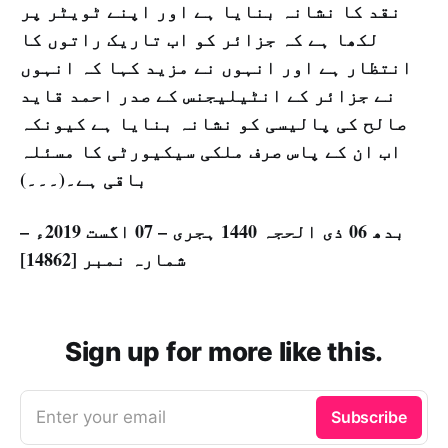
نقد کا نشانہ بنایا ہے اور اپنے ٹویٹر پر
لکھا ہے کہ جزائر کو اب تاریک راتوں کا
انتظار ہے اور انہوں نے مزید کہا کہ انہوں
نے جزائر کے انٹیلیجنس کے صدر احمد قاید
صالح کی پالیسی کو نشانہ بنایا ہے کیونکہ
اب ان کے پاس صرف ملکی سیکیورٹی کا مسئلہ
باقی ہے۔(۔۔۔)
بدھ 06 ذی الحجہ 1440 ہجری – 07 اگست 2019ء –
شمارہ نمبر [14862]
Sign up for more like this.
Enter your email
Subscribe