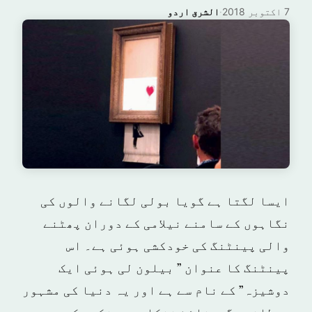
7 اکتوبر 2018
·
الشرق اردو
ایسا لگتا ہے گویا بولی لگانے والوں کی
نگاہوں کے سامنے نیلامی کے دوران پھٹنے
والی پینٹنگ کی خودکشی ہوئی ہے۔ اس
پینٹنگ کا عنوان ” بیلون لی ہوئی ایک
دوشیزہ” کے نام سے ہے اور یہ دنیا کی مشہور