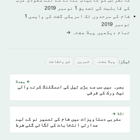
کی قابلیت کی تصدیق
1 نومبر 2019
شام کی سرحدوں تک امریکی گشت کی واپسی
1
نومبر 2019
تمام دیکھیں پہلا صفحہ →
ٹیگز:
پہلا صفحہ
خبريں
فن وثقافت
← پچھلا
بصرہ میں سب سے بڑی تیل کی اسمگلنگ کرنے والی
نیٹ ورک کی قرقی
اگلا →
مغربی دستاویزات میں شام کی تعمیر نو کے لیے
صدارتی انتخابات کی لگائی گئی شرط