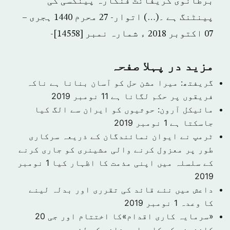
برطانوی گریفائٹ فنکارہ پینکسی کی
پینٹنگ ہے ۔(…) اتوار- 27 محرم 1440 ہجری –
07 اکتوبر 2018 ء شمارہ نمبر [14558]-
مزید در پہلا صفحہ
گریفتھ: میرا مشن حل کو آسان بنانا ہے ناکہ
فریقوں پر حکم لگانا ہے
11 نومبر 2019
مائیکل آرون: حوثیوں کو ایران سے الگ کیا
جاسکتا ہے
1 نومبر 2019
ٹرمپ نے ایوان نمائندگان کے ذریعہ سرکاری
طور پر معزول کرنے والی مشینری کو جاری کرنے
کے سلسلہ میں اپنی مذمت کا اظہار کیا
1 نومبر
2019
داعش میں نئے قائد کی تقرری اور بدلہ لینے
کا وعدہ
1 نومبر 2019
«سرمایہ کاری اقدام»کا اختتام اور جی 20
کانفرنس کو کامیاب بنانے کے لئے سعودی عرب