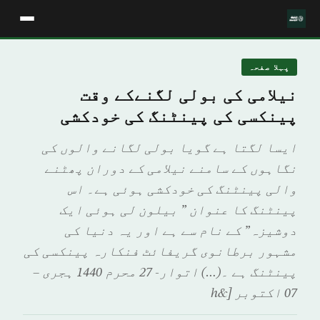
پہلا صفحہ
نیلامی کی بولی لگنےکے وقت
پینکسی کی پینٹنگ کی خودکشی
ایسا لگتا ہے گویا بولی لگانے والوں کی
نگاہوں کے سامنے نیلامی کے دوران پھٹنے
والی پینٹنگ کی خودکشی ہوئی ہے۔ اس
پینٹنگ کا عنوان ” بیلون لی ہوئی ایک
دوشیزہ” کے نام سے ہے اور یہ دنیا کی
مشہور برطانوی گریفائٹ فنکارہ پینکسی کی
پینٹنگ ہے ۔(…) اتوار- 27 محرم 1440 ہجری –
07 اکتوبر [&h