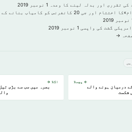
 کی تقرری اور بدلہ لینے کا وعدہ
1 نومبر 2019
«سرمایہ کاری اقدام»کا اختتام اور جی 20 کانفرنس کو کا
201
امریکی گشت کی واپسی
1 نومبر 2019
صفحہ →
يں
← پچھلا
اگلا →
کے درمیان ہونے والے
بصرہ میں سب سے بڑی تیل
 شکست
والی