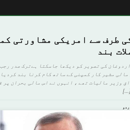
ی طرف سے امریکی مشاورتی کم
ات بند
اردوغان کی تصویر کو دیکھا جاسکتا ہےترک صدر رجب 
مالی مشیر کار کمپنی کے ساتھ کام کرنا بند کردیا ہ
ق وزیر مالیات تھے ، انہوں نے اس مالی بحران پر ق
…]
ردو