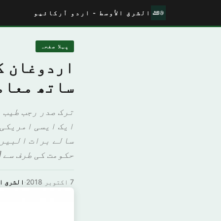
الشرق الأوسط - اردو آرکائیو
پہلا صفحہ
اردوغان ک
ساتھ معامل
ترک صدر رجب طیب 
ایک ایسی امریکی 
سالے برات البیرا
حکومت کی طرف سے [
7 اکتوبر 2018
·
الشرق ا