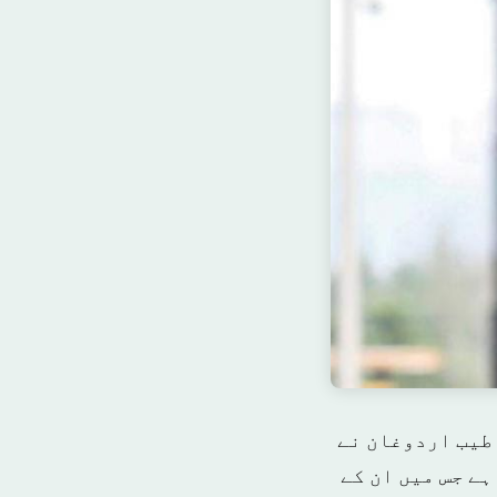
طیب اردوغان نے
ے جس میں ان کے