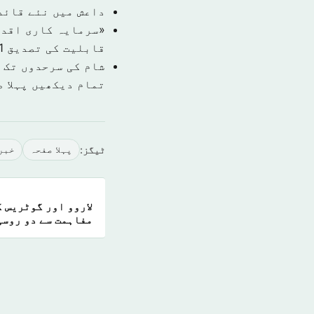
داعش میں نئے قائد
قابلیت کی تصدیق
1 نومبر 9
شام کی سرحدوں تک 
تمام دیکھیں پہلا 
ٹیگز:
پہلا صفحہ
خبر
لاروو اور گوٹریس 
مفاہمت سے دو روسی