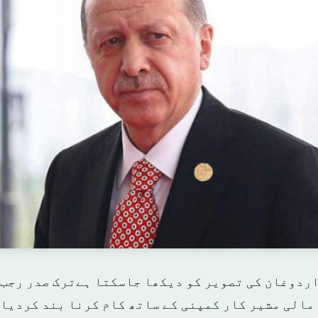
اردوغان کی تصویر کو دیکھا جاسکتا ہےترک صدر رجب 
مالی مشیر کار کمپنی کے ساتھ کام کرنا بند کردیا ہ