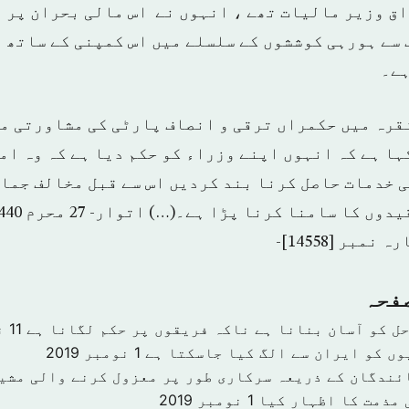
ق وزیر مالیات تھے ، انہوں نے اس مالی بحران پر ق
 سے ہورہی کوششوں کے سلسلے میں اس کمپنی کے ساتھ 
ہے۔
قرہ میں حکمراں ترقی و انصاف پارٹی کی مشاورتی م
ہا ہے کہ انہوں اپنے وزراء کو حکم دیا ہے کہ وہ ام
 خدمات حاصل کرنا بند کردیں اس سے قبل مخالف جماع
صفحہ
حل کو آسان بنانا ہے ناکہ فریقوں پر حکم لگانا ہے
11 نومبر 2019
وں کو ایران سے الگ کیا جاسکتا ہے
1 نومبر 2019
ئندگان کے ذریعہ سرکاری طور پر معزول کرنے والی مشی
 مذمت کا اظہار کیا
1 نومبر 2019