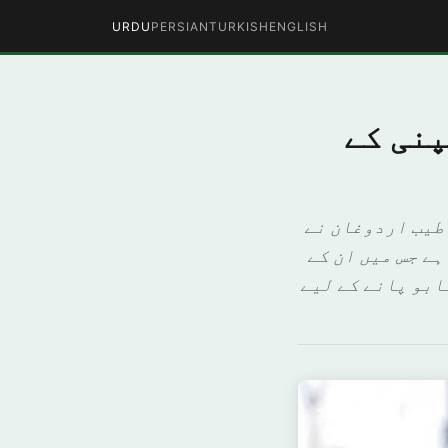
URDU
PERSIAN
TURKISH
ENGLISH
پنی کے
طیب اردوغان نے
ے جس میں ان کے
ابو پانے کے لیے