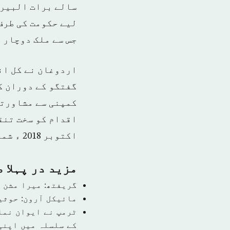
سالے برات البیرا
لیے حکومت کی طرف
جس سے ملک دوچار 
اردوغان نے کل ان
گفتگو کے دوران ک
کمپنی سے مشاورتی
اکتوبر 2018 ء شمارہ نمبر [14558]-
مزید در پہلا 
گریفتھ: میرا مشن 
مائیکل آرون: حوثی
ٹرمپ نے ایوان نما
کے سلسلہ میں اپنی