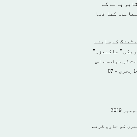
ابو پانے کے
معاہدہ کیا تھا
یٹینگ کے سامنے
ریکی ” ماکنیزی”
ت کی طرف سے اس
اقدام کو سخت تنقیدوں کا سامنا کرنا پڑا ہے۔(…) اتوار- 27 محرم 1440 ہجری – 07
نری کو جاری کرنے