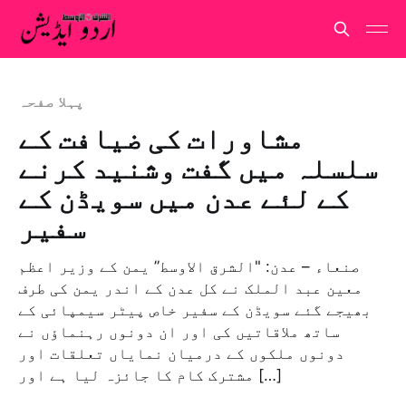
پہلا صفحہ
مشاورات کی ضیافت کے
سلسلہ میں گفت وشنید کرنے
کے لئے عدن میں سویڈن کے
سفیر
صنعاء – عدن: "الشرق الاوسط” یمن کے وزیر اعظم
معین عبد الملک نے کل عدن کے اندر یمن کی طرف
بھیجے گئے سویڈن کے سفیر خاص پیٹر سیمپائی کے
ساتھ ملاقاتیں کی اور ان دونوں رہنماؤں نے
دونوں ملکوں کے درمیان نمایاں تعلقات اور
مشترک کام کا جائزہ لیا ہے اور […]