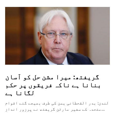
گریفتھ: میرا مشن حل کو آسان
بنانا ہے ناکہ فریقوں پر حکم
لگانا ہے
لندن: بدر القحطانی یمن کی طرف بھیجے گئے اقوام
متحدہ کے سفیر مارٹن گریفتھ نے پرزور انداز