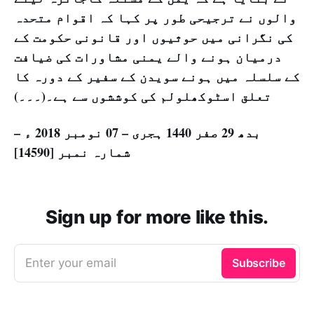
والوں نے ترجیحی طور پر کہا کہ اقوام متحدہ
کی نگرانی میں حوثیوں اور قانونی حکومت کے
درمیان ہونے والے یمنی مشاورات کی ضیافت
کے سلسلہ میں ہونے سویدن کے سفیر کے دورہ کا
تعلق اسٹوکھلولم کی کوششوں سے ہے۔(۔۔۔)
بدھ 29 صفر 1440 ہجری – 07 نومبر 2018 ء –
شمارہ نمبر [14590]
Sign up for more like this.
Enter your email
Subscribe