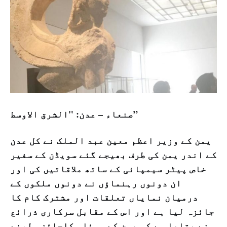
صنعاء – عدن: "الشرق الاوسط”
یمن کے وزیر اعظم معین عبد الملک نے کل عدن
کے اندر یمن کی طرف بھیجے گئے سویڈن کے سفیر
خاص پیٹر سیمپائی کے ساتھ ملاقاتیں کی اور
ان دونوں رہنماؤں نے دونوں ملکوں کے
درمیان نمایاں تعلقات اور مشترک کام کا
جائزہ لیا ہے اور اس کے مقابل سرکاری ذرائع
نے بتایا ہے کہ یمن کے مسئلہ کاجائزہ لینے