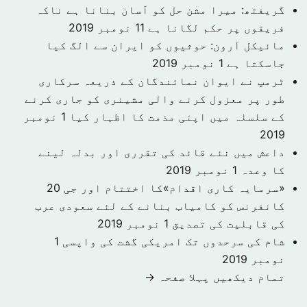
گریفتھ: میرا مشن حل کو آسان بنانا ہے ناکہ
فریقوں پر حکم لگانا ہے
11 نومبر 2019
مائیکل آرون: حوثیوں کو ایران سے الگ کیا
جاسکتا ہے
1 نومبر 2019
ٹرمپ نے ایوان نمائندگان کے ذریعہ سرکاری
طور پر معزول کرنے والی مشینری کو جاری کرنے
کے سلسلہ میں اپنی مذمت کا اظہار کیا
1 نومبر
2019
داعش میں نئے قائد کی تقرری اور بدلہ لینے
کا وعدہ
1 نومبر 2019
«سرمایہ کاری اقدام»کا اختتام اور جی 20
کانفرنس کو کامیاب بنانے کے لئے سعودی عرب
کی قابلیت کی تصدیق
1 نومبر 2019
شام کی سرحدوں تک امریکی گشت کی واپسی
1
نومبر 2019
تمام دیکھیں پہلا صفحہ →