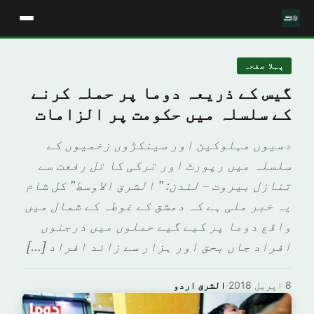
پہلا صفحہ
گیس کے ذریعہ دوما پر حملہ کرنے
کے سلسلہ میں حکومت پر الزامات
دسیوں مہلوکین اور سینکڑوں زخمیوں کے
سلسلہ میں رپورٹ اور ترکی کا تل رفعت سے
تنازل بیروت – لندن: ” الشرق الاوسط” کل شام
یہ خبر ملی ہے کہ دمشق کے غوطہ کے شمال میں
واقع دوما پر کیے گیے حملوں میں درجنوں
افراد جاں بحق اور ہزار سے زائد افراد […]
8 اپریل 2018
·
الشرق اردو