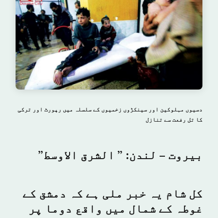
دسیوں مہلوکین اور سینکڑوں زخمیوں کے سلسلہ میں رپورٹ اور ترکی
کا تل رفعت سے تنازل
بیروت – لندن: ” الشرق الاوسط”
کل شام یہ خبر ملی ہے کہ دمشق کے
غوطہ کے شمال میں واقع دوما پر