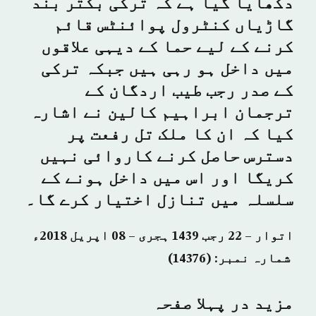
دکھایا گیا ہے کہ ترکی بکتر بند
گاڑیاں کنٹرول پوائنٹس قائم
کرنے کے لیے حما کے دیہی علاقوں
میں داخل ہو رہی ہیں جبکہ ترکی
کے صدر رجب طیب اردگان کے
ترجمان ابراہیم کالین نے اشارہ
کیا کہ ان کا ملک تل رفعت پر
دسترس حاصل کرنے کاروائی نہیں
کریگا اور اس میں داخل ہونے کے
سلسلہ میں تنازل اختیار کرے گا۔
اتوار – 22 رجب 1439 ہجری – 08 اپریل 2018ء
شمارہ نمبر: (14376)
مزید در پہلا صفحہ