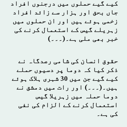
کیے گیے حملوں میں درجنوں افراد
جاں بحق اور ہزار سے زائد افراد
زخمی ہوئے ہیں اور ان حملوں میں
زہریلے گیس کے استعمال کرنے کی
خبر بھی ملی ہے۔(۔۔۔)
حقوق انسان کی شامی رصدگاہ نے
ذکر کیا کہ دوما پر دسیوں حملے
کیے گیے جن میں 30 شہری ہلاک ہوئے
ہیں۔(۔۔۔) اور رات میں دمشق نے
دوما حملہ میں زہریلا گیس
استعمال کرنے کے الزام کی نفی
کی ہے۔