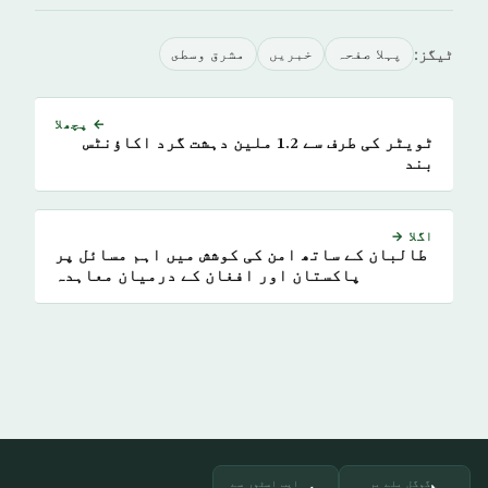
ٹیگز:
پہلا صفحہ
خبريں
مشرق وسطى
← پچھلا
ٹویٹر کی طرف سے 1.2 ملین دہشت گرد اکاؤنٹس
بند
اگلا →
طالبان کے ساتھ امن کی کوشش میں اہم مسائل پر
پاکستان اور افغان کے درمیان معاہدہ
گوگل پلے پر
ایپ اسٹور سے