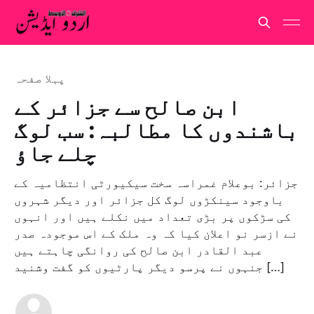
پہلا صفحہ
ابن صالح سے جزائر کے
باشندوں کا مطالبہ: سب لوگ
چلے جاؤ
جزائر: بوعلام غمراسہ سخت سیکیورٹی انتظامیہ کے
باوجود سینکڑوں لوگ کل جزائر اور دیگر شہروں
کی سڑکوں پر بڑی تعداد میں نکلے ہیں اور انہوں
نے ازسر نو اعلان کیا کہ وہ ملک کے اس موجودہ صدر
عبد القادر ابن صالح کی روانگی چاہتے ہیں
جنہوں نے پرسو دیگر پارٹیوں کو گفت وشنید […]