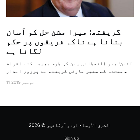
گریفتھ: میرا مشن حل کو آسان
بنانا ہے ناکہ فریقوں پر حکم
لگانا ہے
لندن: بدر القحطانی یمن کی طرف بھیجے گئے اقوام
متحدہ کے سفیر مارٹن گریفتھ نے پرزور انداز
میں کہا کہ وہ یمن میں جنگ کے خاتمہ کے لئے
11 نومبر 2019
ثالثی اور اس کشمکش کی حدبندی کرنے کے لئے ایک
وسیع معاہدہ کرنے کے سلسلہ میں مدد کرنے کا
کردار ادا کر رہے ہیں […]
الشرق الأوسط - اردو آرکائیو
© 2026
Sign up