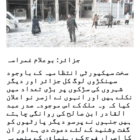
جزائر: بوعلام غمراسہ
سخت سیکیورٹی انتظامیہ کے باوجود
سینکڑوں لوگ کل جزائر اور دیگر
شہروں کی سڑکوں پر بڑی تعداد میں
نکلے ہیں اور انہوں نے ازسر نو اعلان
کیا کہ وہ ملک کے اس موجودہ صدر عبد
القادر ابن صالح کی روانگی چاہتے
ہیں جنہوں نے پرسو دیگر پارٹیوں کو
گفت وشنید کے لئے دعوت دی ہے اور ان
کا اصرار فوج کے رہنماؤں کے منصوبہ