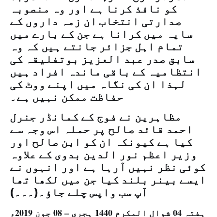
کو نافذ کرنا ہے اور وہ منصوبہ
صدارتی انتخاب ان زمہ داروں کے
سایہ میں کرانا ہے جن کے بارے میں
تمام اہل جزائر جانتے ہیں کہ وہ
سابق صدر عبد العزیز بوتفلیقہ کی
انتظامیہ کے باقی ماندہ افراد ہیں
لہذا ان کی نگاہ میں اپنے ووٹ کی
حفاظت ممکن نہیں ہے۔
مظاہرین نے فوج کے کمانڈر جنرل
احمد قائد صالح پر حملہ اس وجہ سے
کیا ہے کیونکہ ان کو ابن صالح اور
وزیر اعظم نور الدین بدوی کے علاوہ
کوئی نظر نہیں آرہا ہے اور انہوں نے
ایسے بینر بلند کیا جن میں لکھا تھا
آپ سب واپس چلے جاؤ۔(۔۔۔)
ہفتہ 04 شوال المکرم 1440 ہجری – 08 جون 2019ء