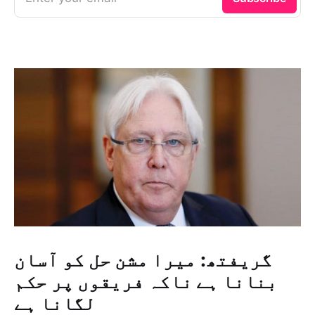
گریفتھ: میرا مشن حل کو آسان
بنانا ہے ناکہ فریقوں پر حکم
لگانا ہے