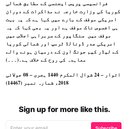
فرانسیسی پریس ایجنسی کے مطابق شمالی
کوریا کی وزارت خارجہ نے مذاکرات کے دوران
امریکی موقف کے بارے میں کہا ہے کہ یہ بہت
ہی افسوس ناک موقف ہے اور یہ بھی کہا کہ یہ
موقف میں سنگاپور کے سربراہی اجلاس میں
امریکی صدر ڈونالڈ ٹرمپ اور شمالی کوریا
کے لیڈر کیم جونگ اون کے درمیان ہونے والے
معاہدہ کی روح کے خلاف ہے۔(۔۔۔)
اتوار – 24 شوال المکرم 1440 ہجری – 08 جولائی
2018ء شمارہ نمبر (14467)
Sign up for more like this.
Enter your email
Subscribe