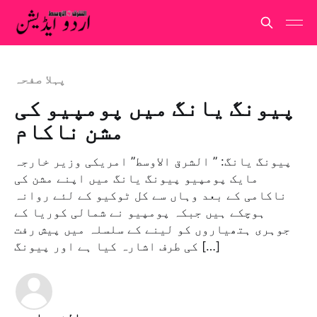
پہلا صفحہ
پیونگ یانگ میں پومپیو کی
مشن ناکام
پیونگ یانگ: ” الشرق الاوسط” امریکی وزیر خارجہ
مایک پومپیو پیونگ یانگ میں اپنے مشن کی
ناکامی کے بعد وہاں سے کل ٹوکیو کے لئے روانہ
ہوچکے ہیں جبکہ پومپیو نے شمالی کوریا کے
جوہری ہتھیاروں کو لینے کے سلسلہ میں پیش رفت
کی طرف اشارہ کیا ہے اور پیونگ […]