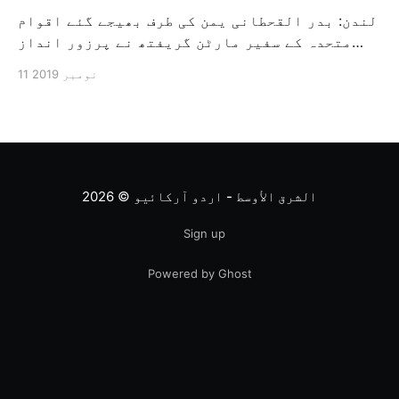
لندن: بدر القحطانی یمن کی طرف بھیجے گئے اقوام
متحدہ کے سفیر مارٹن گریفتھ نے پرزور انداز
میں کہا کہ وہ یمن میں جنگ کے خاتمہ کے لئے
11 نومبر 2019
ثالثی اور اس کشمکش کی حدبندی کرنے کے لئے ایک
وسیع معاہدہ کرنے کے سلسلہ میں مدد کرنے کا
کردار ادا کر رہے ہیں […]
الشرق الأوسط - اردو آرکائیو
© 2026
Sign up
Powered by Ghost