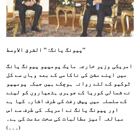
پیونگ یانگ: ” الشرق الاوسط”
امریکی وزیر خارجہ مایک پومپیو پیونگ یانگ
میں اپنے مشن کی ناکامی کے بعد وہاں سے کل
ٹوکیو کے لئے روانہ ہوچکے ہیں جبکہ پومپیو
نے شمالی کوریا کے جوہری ہتھیاروں کو لینے
کے سلسلہ میں پیش رفت کی طرف اشارہ کیا ہے
اور پیونگ یانگ نے امریکہ کی طرف سے اس
مبالغہ آمیز مطالبات کی سخت مذمت کی ہے۔
(۔۔۔)