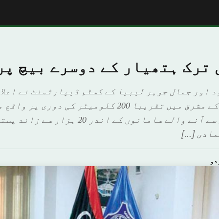
 ترک ہتھیار کے دوسرے بیچ پر
د اور جمال جوہر لیبیا کے کسٹم ڈیپارٹمنٹ نے اعلان
الحکومت طرابلس کے مشرق میں تقریبا 200 کلومیٹر کی دو
بندرگاہ پر ترکی سے آنے والے سامانوں کے اند
دو