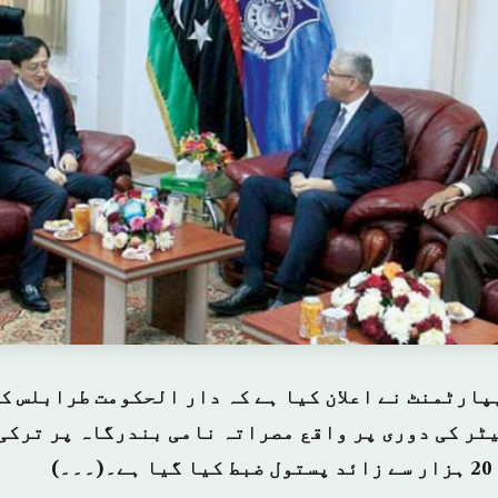
پارٹمنٹ نے اعلان کیا ہے کہ دار الحکومت طرابلس ک
200 کلومیٹر کی دوری پر واقع مصراتہ نامی بندرگاہ پر ترک
)