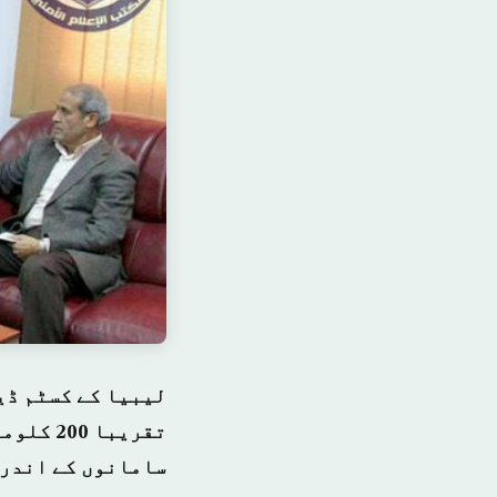
لیبیا کے کسٹم ڈی
تقریبا 
سامانوں کے اندر 20 ہزار سے زائد پستول ضبط کیا گیا ہے۔(۔۔۔