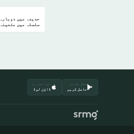
حدیدہ میں دوبارہ 
سلسلہ میں متعینہ 
آغاز
گوگل پلے پر
ایپ اسٹور سے
حاصل کریں
ڈاؤن لوڈ