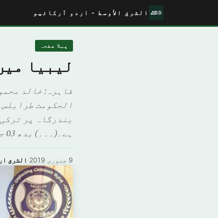
الشرق الأوسط - اردو آرکائیو
پہلا صفحہ
لیبیا میں
قاہرہ: خالد محمو
ہے۔(۔۔۔) بدھ 03 جمادی […]
9 جنوری 2019
·
الشرق ار