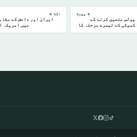
← پچھلا
اگلا →
پولس متعین کرنے کے
ایران اور داعش کے مقاب
کمیٹی کے تیسرے مرحلہ کا
میں امریکہ ا