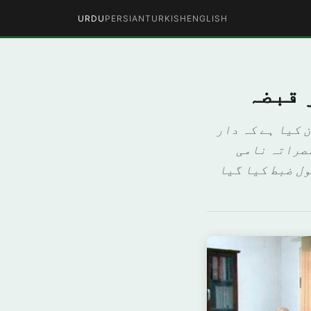
URDU
PERSIAN
TURKISH
ENGLISH
 قبضہ
 کیا ہے کہ دار
ری پر واقع مصراتہ نامی
ر 20 ہزار سے زائد پستول ضبط کیا گیا