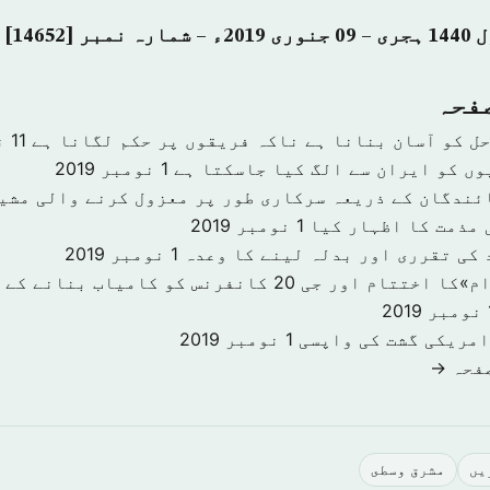
صفحہ
حل کو آسان بنانا ہے ناکہ فریقوں پر حکم لگانا ہے
11 نومبر 2019
وں کو ایران سے الگ کیا جاسکتا ہے
1 نومبر 2019
ئندگان کے ذریعہ سرکاری طور پر معزول کرنے والی مشی
 مذمت کا اظہار کیا
1 نومبر 2019
 کی تقرری اور بدلہ لینے کا وعدہ
1 نومبر 2019
«سرمایہ کاری اقدام»کا اختتام اور جی 20 کانفرنس کو کا
201
امریکی گشت کی واپسی
1 نومبر 2019
صفحہ →
يں
مشرق وسطى