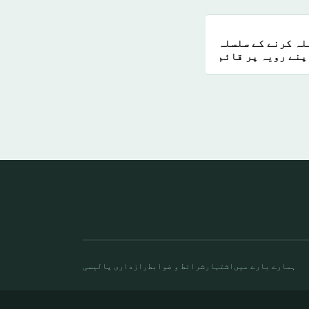
لہ کرنے کے سلسلہ
پنے رویہ پر قائم
ہمارے بارے میں
اشتہار
شرائط و ضوابط
رازداری پالیسی