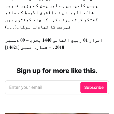
پہلی کامیابی ہے اور یمن کے وزیر خارجہ
خالد الیمانی نے الشرق الاوسط کے ساتھ
گفتگو کرتے ہوئے کہا کہ چند گھنٹوں میں
فہرست کا تبادلہ ہوگا۔(۔۔۔)
اتوار 01 ربیع الثانی 1440 ہجری – 09 دسمبر
2018ء – شمارہ نمبر [14621]
Sign up for more like this.
Enter your email
Subscribe