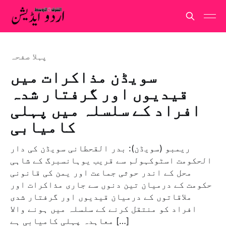
پہلا صفحہ
سویڈن مذاکرات میں
قیدیوں اور گرفتار شدہ
افراد کے سلسلہ میں پہلی
کامیابی
ریمبو (سویڈن): بدر القحطانی سویڈن کی دار
الحکومت اسٹوکہولم سے قریب یوہانسبرگ کے شاہی
محل کے اندر حوثی جماعت اور یمن کی قانونی
حکومت کے درمیان تین دنوں سے جاری مذاکرات اور
ملاقاتوں کے درمیان قیدیوں اور گرفتار شدی
افراد کو منتقل کرنے کے سلسلہ میں ہونے والا
معاہدہ پہلی کامیابی ہے […]