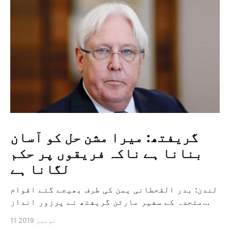
گریفتھ: میرا مشن حل کو آسان
بنانا ہے ناکہ فریقوں پر حکم
لگانا ہے
لندن: بدر القحطانی یمن کی طرف بھیجے گئے اقوام
متحدہ کے سفیر مارٹن گریفتھ نے پرزور انداز
میں کہا کہ وہ یمن میں جنگ کے خاتمہ کے لئے
11 نومبر 2019
ثالثی اور اس کشمکش کی حدبندی کرنے کے لئے ایک