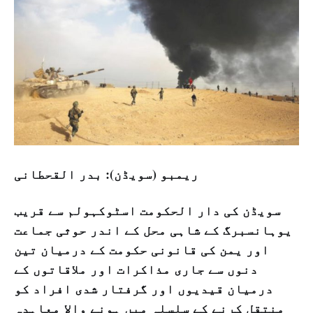
ریمبو (سویڈن): بدر القحطانی
سویڈن کی دار الحکومت اسٹوکہولم سے قریب
یوہانسبرگ کے شاہی محل کے اندر حوثی جماعت
اور یمن کی قانونی حکومت کے درمیان تین
دنوں سے جاری مذاکرات اور ملاقاتوں کے
درمیان قیدیوں اور گرفتار شدی افراد کو
منتقل کرنے کے سلسلہ میں ہونے والا معاہدہ