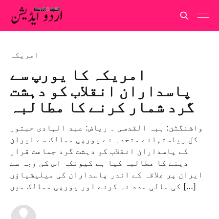
امريكہ
امریکہ کا یورپ سے
پاسداران انقلاب کو دہشت
گرد شمار کرنے کا مطالبہ
واشنگٹن: ہبہ القدسی ۔ ریاض: عبد الہادی حبتور
کل ریاستہائے متحدہ نے یورپی ممالک سے ایران
کے پاسداران انقلاب کو دہشت گرد جماعت قرار
دینے کا مطالبہ کیا ہے کیونکہ اس کی وجہ سے
ایران پر علاقہ کے اندر پاسداران کی میلیشیاؤں
کی مالی مدد نہ کرنے اور یورپی ممالک میں […]