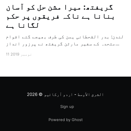
گریفتھ: میرا مشن حل کو آسان
بنانا ہے ناکہ فریقوں پر حکم
لگانا ہے
لندن: بدر القحطانی یمن کی طرف بھیجے گئے اقوام
متحدہ کے سفیر مارٹن گریفتھ نے پرزور انداز
میں کہا کہ وہ یمن میں جنگ کے خاتمہ کے لئے
11 نومبر 2019
ثالثی اور اس کشمکش کی حدبندی کرنے کے لئے ایک
وسیع معاہدہ کرنے کے سلسلہ میں مدد کرنے کا
کردار ادا کر رہے ہیں […]
الشرق الأوسط - اردو آرکائیو
© 2026
Sign up
Powered by Ghost