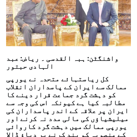
واشنگٹن: ہبہ القدسی ۔ ریاض: عبد
الہادی حبتور
کل ریاستہائے متحدہ نے یورپی
ممالک سے ایران کے پاسداران انقلاب
کو دہشت گرد جماعت قرار دینے کا
مطالبہ کیا ہے کیونکہ اس کی وجہ سے
ایران پر علاقہ کے اندر پاسداران کی
میلیشیاؤں کی مالی مدد نہ کرنے اور
یورپی ممالک میں دہشت گرد کاروائی
کے منصوبہ کو بند کرنے پر دباؤ ڈالا