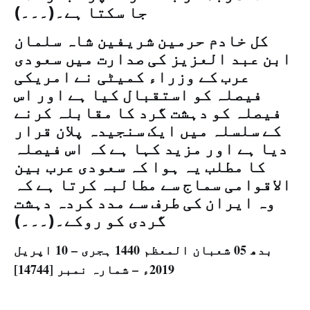
جا سکتا ہے۔(۔۔۔)
کل خادم حرمین شریفین شاہ سلمان
ابن عبد العزیز کی صدارت میں سعودی
عرب کے وزراء کمیٹی نے امریکی
فیصلہ کو استقبال کیا ہے اور اس
فیصلہ کو دہشت گرد کا مقابلہ کرنے
کے سلسلہ میں ایک سنجیدہ پلان قرار
دیا ہے اور مزید کہا ہے کہ اس فیصلہ
کا مطلب یہ ہوا کہ سعودی عرب بین
الاقوامی سماج سے مطالبہ کرتا ہے کہ
وہ ایران کی طرف سے مدد کردہ دہشت
گردی کو روکے۔(۔۔۔)
بدھ 05 شعبان المعظم 1440 ہجری – 10 اپریل
2019ء – شمارہ نمبر [14744]