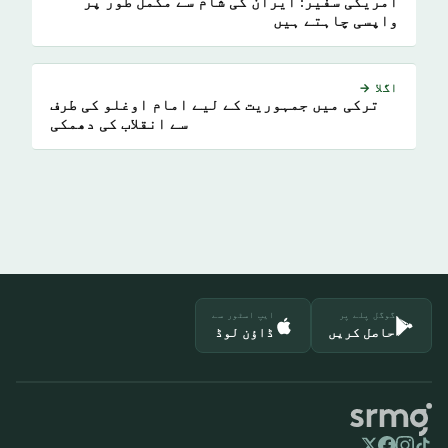
امریکی سفیر: ایران کی شام سے مکمل طور پر
واپسی چاہتے ہیں
اگلا →
ترکی میں جمہوریت کے لیے امام اوغلو کی طرف
سے انقلاب کی دھمکی
گوگل پلے پر
ایپ اسٹور سے
حاصل کریں
ڈاؤن لوڈ