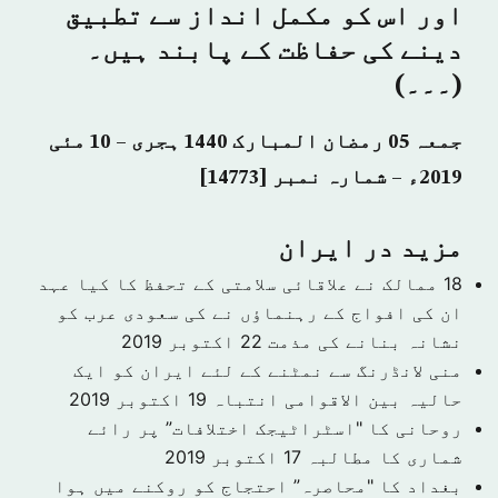
اور اس کو مکمل انداز سے تطبیق
دینے کی حفاظت کے پابند ہیں۔
(۔۔۔)
جمعہ 05 رمضان المبارک 1440 ہجری – 10 مئی
2019ء – شمارہ نمبر [14773]
مزید در ایران
18 ممالک نے علاقائی سلامتی کے تحفظ کا کیا عہد
ان کی افواج کے رہنماؤں نے کی سعودی عرب کو
نشانہ بنانے کی مذمت
22 اکتوبر 2019
منی لانڈرنگ سے نمٹنے کے لئے ایران کو ایک
حالیہ بین الاقوامی انتباہ
19 اکتوبر 2019
روحانی کا "اسٹراٹیجک اختلافات” پر رائے
شماری کا مطالبہ
17 اکتوبر 2019
بغداد کا "محاصرہ” احتجاج کو روکنے میں ہوا