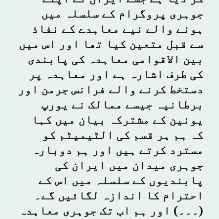
جوہری پروگرام کے سلسلہ میں
ہونے والے نیے معاہدے کے نفاذ
سے قبل متعین کیا تھا اور اس میں
بین الاقوامی معاہدہ کی پابندی
کی طرف اشارہ ہے اور معاہدہ پر
دستخط کرنے والے فرانس جرمن اور
برطانیہ جیسے ممالک نے یورپ
یونین کے مشترکہ بیان میں کہا
کہ ہم ہر قسم کی الٹیمیٹم کو
مسترد کرتے ہیں اور ہم دوبارہ
جوہری میدان میں ایران کی
پابندیوں کے سلسلہ میں اس کے
احترام کا اندازہ لگائیں گے۔
(۔۔۔) اور ہم اب تک جوہری معاہدہ