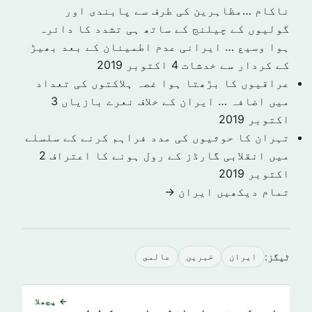
ناکام …مظاہرین کی طرف سے پابندی اور
گولیوں کے چیلنج کے ساتھ ہی تشدد کا دائرہ
ہوا وسیع … ایرانی عدم اطمینان کے بعد بھیڑ
کے کردار سے خدشات
4 اکتوبر 2019
عراقیوں کا بڑھتا ہوا غصہ ہلاکتوں کی تعداد
میں اضافہ … ایران کے خلاف نعرے بازیاں
3
اکتوبر 2019
تہران کا حوثیوں کی مدد فراہم کرنے کے سلسلے
میں انقلابی گارڈز کے رول ہونے کا اعتراف
2
اکتوبر 2019
تمام دیکھیں ایران →
ٹیگز:
ایران
خبريں
عالمى
← پچھلا