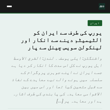
ایران
یورپ کی طرف سے ایران کو
الٹیمیٹم دینے سے انکار اور
لینکولن سویس چینل سے پار
واشنگٹن: ایلی یوسف ۔ لندن: الشرق الاوسط
اہل یورپ نے کل اس مدت کا انکار کر دیا ہے
جسے ایران نے اپنے جوہری پروگرام کے
سلسلہ میں ہونے والے نیے معاہدے کے نفاذ
سے قبل متعین کیا تھا اور اس میں بین
الاقوامی معاہدہ کی پابندی کی طرف اشارہ
ہے اور معاہدہ پر […]