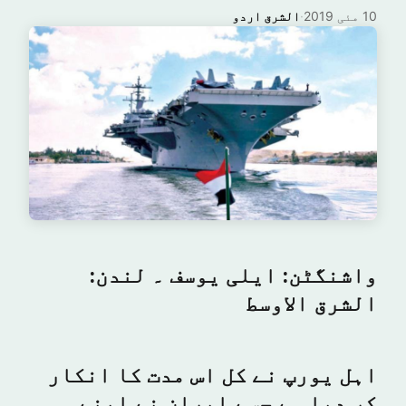
10 مئی 2019
·
الشرق اردو
واشنگٹن: ایلی یوسف ۔ لندن:
الشرق الاوسط
اہل یورپ نے کل اس مدت کا انکار
کر دیا ہے جسے ایران نے اپنے