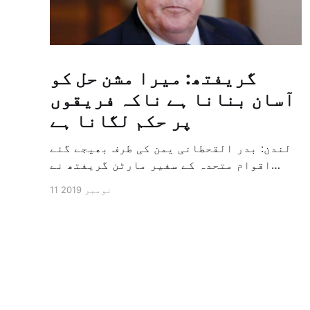
گریفتھ: میرا مشن حل کو
آسان بنانا ہے ناکہ فریقوں
پر حکم لگانا ہے
لندن: بدر القحطانی یمن کی طرف بھیجے گئے
اقوام متحدہ کے سفیر مارٹن گریفتھ نے
پرزور انداز میں کہا کہ وہ یمن میں جنگ کے
11 نومبر 2019
خاتمہ کے لئے ثالثی اور اس کشمکش کی
حدبندی کرنے کے لئے ایک وسیع معاہدہ کرنے
کے سلسلہ میں مدد کرنے کا کردار ادا کر
رہے ہیں […]