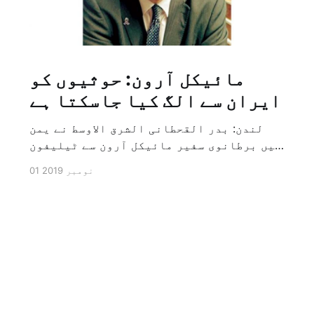
مائیکل آرون: حوثیوں کو
ایران سے الگ کیا جاسکتا ہے
لندن: بدر القحطانی الشرق الاوسط نے یمن
میں برطانوی سفیر مائیکل آرون سے ٹیلیفون
پر ہونے والے انٹرویو کے دوران سوال کیا
01 نومبر 2019
کہ کیا ایران کو حوثیوں سے الگ کیا جاسکتا
ہے؟ تو انہوں نے جواب کے طور پر کہا کہ ہاں
کیا جا سکتا ہے اور انہوں نے یہ بھی کہا
[…]