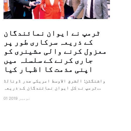
ٹرمپ نے ایوان نمائندگان
کے ذریعہ سرکاری طور پر
معزول کرنے والی مشینری کو
جاری کرنے کے سلسلہ میں
اپنی مذمت کا اظہار کیا
واشنگٹن: الشرق الاوسط امریکی صدر ڈونالڈ
ٹرمپ نے کل ایوان نمائندگان کے ذریعہ
سرکاری طور پر معزول کرنے والی مشینری کو
01 نومبر 2019
جاری کرنے کے سلسلہ میں اپنی مذمت کا
اظہار کیا ہے اور کہا ہے کہ امریکی تاریخ
کی سب سے بڑی سیاسی بائکاٹ کی مہم ہے۔
وائٹ ہاؤس […]