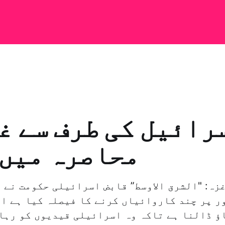
رائیل کی طرف سے غ
محاصرہ میں 
غزہ: "الشرق الاوسط” قابض اسرائیلی حکومت نے 
ر پر چند کاروائیاں کرنے کا فیصلہ کیا ہے او
ؤ ڈالنا ہے تاکہ وہ اسرائیلی قیدیوں کو رہا 