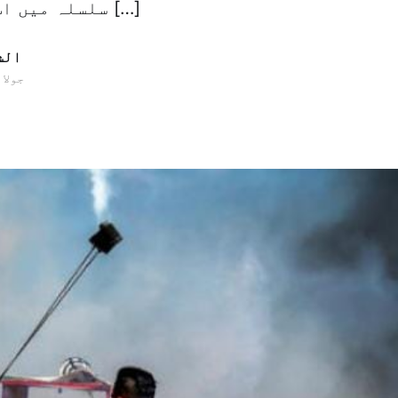
سلسلہ میں اس نے ابو سالم […]
الش
10 جولائی