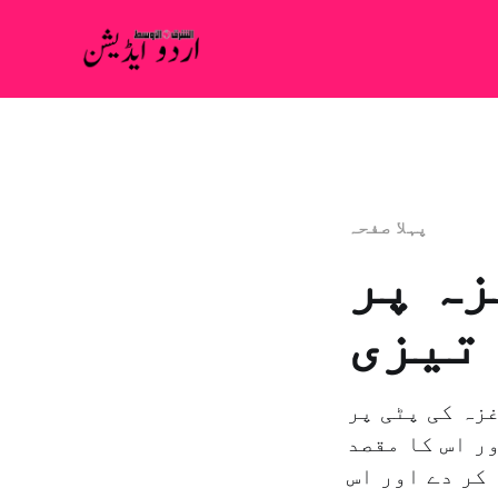
پہلا صفحہ
زہ پر
تیزی
غزہ کی پٹی پر
ر اس کا مقصد
کر دے اور اس