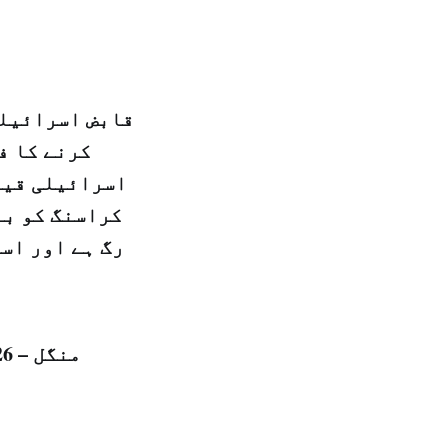
قابض اسرائیلی
کرنے کا ف
اسرائیلی قیدی
کراسنگ کو بن
رگ ہے اور اس
منگل – 26 شوال المکرم 1440 ہجری – 10 جولائی 2018ء شمارہ نمبر (14469)