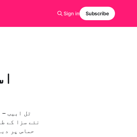
Sign in
Subscribe
اس
تل ابيب – 
نئے سزا کے طو
حماس پر دبا