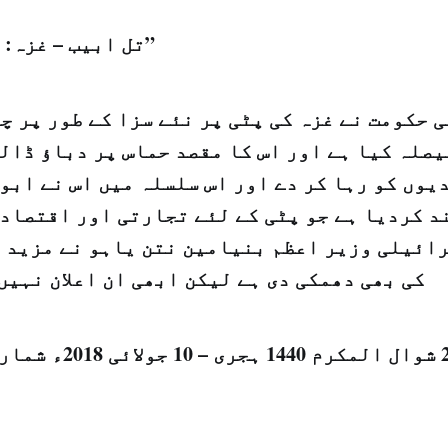
تل ابيب – غزہ: "الشرق الاوسط”
 حکومت نے غزہ کی پٹی پر نئے سزا کے طور پر چ
یصلہ کیا ہے اور اس کا مقصد حماس پر دباؤ ڈال
وں کو رہا کر دے اور اس سلسلہ میں اس نے ابو
د کردیا ہے جو پٹی کے لئے تجارتی اور اقتصادی
رائیلی وزیر اعظم بنیامین نتن یاہو نے مزید 
کی بھی دھمکی دی ہے لیکن ابھی ان اعلان نہیں