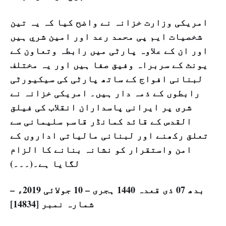
امریکی وزارت خزانہ نے واضح کیا کہ یہ تین
شخصیات ایم پی محمد رعد اور امین شري ہیں
اور ان کے علاوہ پارٹی میں رابطہ وتعاون کے
یونٹ کے سربراہ وفیق صفا ہیں اور یہ مختلف
لبنانی افواج کے ساتھ پارٹی کی سیکیورٹی
رابطوں کے ذمہ دار ہیں۔ امریکی خزانہ نے
شری پر ایرانی پاسداران انقلاب کی فیلق
القدس کے قائد کمانڈر قاسم سلیمانی سے
تعلق رکھنے اور لبنانی مالیاتی اداروں کے
امن واستقرار کو نشانہ بنانے کا الزام
لگایا ہے۔(۔۔۔)
بدھ 07 ذی قعدہ 1440 ہجری – 10 جولائی 2019ء –
شمارہ نمبر [14834]