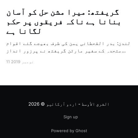
گریفتھ: میرا مشن حل کو آسان
بنانا ہے ناکہ فریقوں پر حکم
لگانا ہے
لندن: بدر القحطانی یمن کی طرف بھیجے گئے اقوام
متحدہ کے سفیر مارٹن گریفتھ نے پرزور انداز
میں کہا کہ وہ یمن میں جنگ کے خاتمہ کے لئے
11 نومبر 2019
ثالثی اور اس کشمکش کی حدبندی کرنے کے لئے ایک
وسیع معاہدہ کرنے کے سلسلہ میں مدد کرنے کا
کردار ادا کر رہے ہیں […]
الشرق الأوسط - اردو آرکائیو
© 2026
Sign up
Powered by Ghost