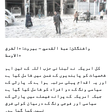
واشنگٹن: هبة القدسي – بيروت: «الشرق
الاوسط»
کل امریکہ نے لبنانی حزب اللہ کے تین اہم
شخصیات کو پابندیوں کے ضمن میں شامل کیا ہے
اور یہ اقدام پہلی مرتبہ ہوا ہے کہ پارٹی کے
سیاسی ونگ کے دو افراد کو شامل کیا گیا ہے
جبکہ امریکہ کے پرانے فیصلے میں پارٹی کے
سیاسی اور فوجی ونگ کے درمیان کوئی فرق
نہیں کیا گیا ہے۔