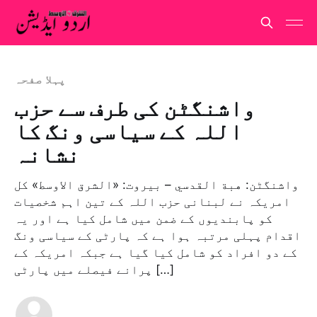
پہلا صفحہ
واشنگٹن کی طرف سے حزب
اللہ کے سیاسی ونگ کا
نشانہ
واشنگٹن: هبة القدسي – بيروت: «الشرق الاوسط» کل
امریکہ نے لبنانی حزب اللہ کے تین اہم شخصیات
کو پابندیوں کے ضمن میں شامل کیا ہے اور یہ
اقدام پہلی مرتبہ ہوا ہے کہ پارٹی کے سیاسی ونگ
کے دو افراد کو شامل کیا گیا ہے جبکہ امریکہ کے
پرانے فیصلے میں پارٹی […]