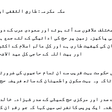
مکہ مکرمہ: طارق الثقفی او
ختلف علاقوں سے آئے ہوئے اور سعودی عرب کے دو
 پاکیزہ زمین پر حج کی ادائیگی کے لئے جمع ہ
 کی کیفیت طاری ہے اور کل عالم اسلام کے اکثر
اور بیت اللہ کے حاجی کل عید الاض
 حکومت بہت قریب سے ان تمام حاجیوں کی ضرورتو
تاکہ وہ بہت سکون واطمینان کے ساتھ فریضہ حج 
 صدر اور مرکزی حج کمیٹی کے صدر شہزادہ خالد 
دہ ایک پریس کانفرنس میں کہا کہ جو رقم ان ک