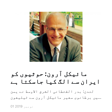
مائیکل آرون: حوثیوں کو
ایران سے الگ کیا جاسکتا ہے
لندن: بدر القحطانی الشرق الاوسط نے یمن
میں برطانوی سفیر مائیکل آرون سے ٹیلیفون
پر ہونے والے انٹرویو کے دوران سوال کیا
01 نومبر 2019
کہ کیا ایران کو حوثیوں سے الگ کیا جاسکتا