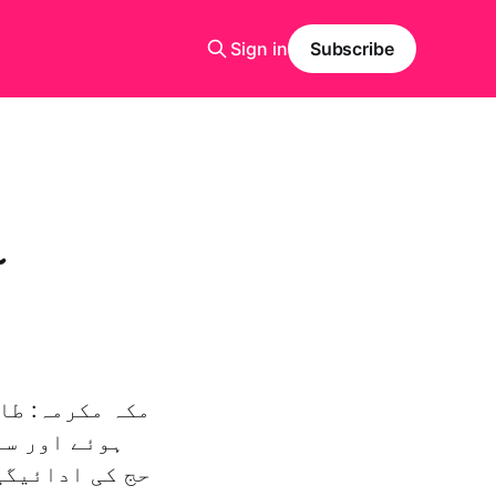
Sign in
Subscribe
آ
مکہ مکرمہ: طا
ہوئے اور سع
حج کی ادائیگی