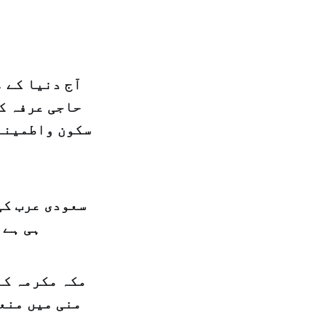
آج دنیا کے م
حاجی عرفہ کی
سکون واطمینان
سعودی عرب کی
ہی ہے 
مکہ مکرمہ کے
منی میں منعق