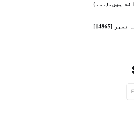
ائد ہیں۔(۔۔۔)
E