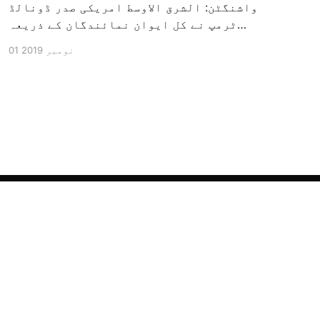
واشنگٹن: الشرق الاوسط امریکی صدر ڈونالڈ
ٹرمپ نے کل ایوان نمائندگان کے ذریعہ
سرکاری طور پر معزول کرنے والی مشینری کو
01 نومبر 2019
جاری کرنے کے سلسلہ میں اپنی مذمت کا
اظہار کیا ہے اور کہا ہے کہ امریکی تاریخ
کی سب سے بڑی سیاسی بائکاٹ کی مہم ہے۔
وائٹ ہاؤس […]
Powered by Ghost