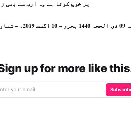
پر خرچ کرتا ہے وہ ارب سے بھی ز
2ء – شمارہ نمبر [14865]
Sign up for more like this
nter your email
Subscrib