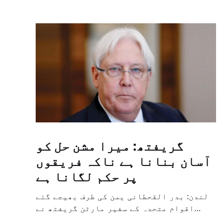
گریفتھ: میرا مشن حل کو
آسان بنانا ہے ناکہ فریقوں
پر حکم لگانا ہے
لندن: بدر القحطانی یمن کی طرف بھیجے گئے
اقوام متحدہ کے سفیر مارٹن گریفتھ نے
پرزور انداز میں کہا کہ وہ یمن میں جنگ کے