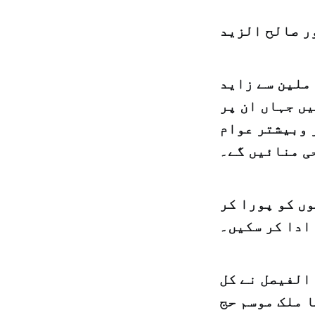
ر صالح الزید
 ملین سے زاید
یں جہاں ان پر
 وبیشتر عوام
حی منائیں گے۔
ں کو پورا کر
ادا کر سکیں۔
الفیصل نے کل
ا ملک موسم حج