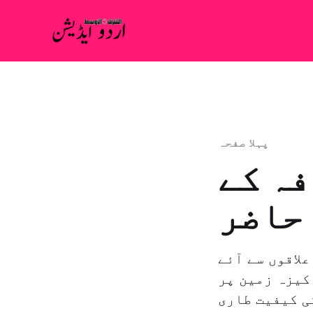
پہلا صفحہ
فہ کے
حاضر
لاقوں سے آئے
کیزہ زمین پر
ی کیفیت طاری