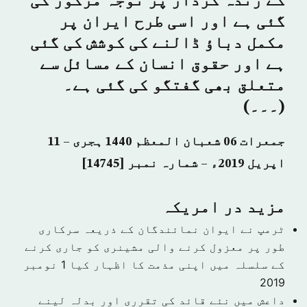
کے زندہ کردار پر توجہ مرکوز کی
گئی ہے اور اسی طرح ایران پر
مکمل دباؤ ڈالنے کی کوشش کی گئی
ہے اور حقوق انسان کے مسائل سے
متعلق بھی گفتگو کی گئی ہے۔
(۔۔۔)
جمعرات 06 شعبان المعظم 1440 ہجری – 11
اپریل 2019ء – شمارہ نمبر [14745]
مزید در امريكہ
ٹرمپ نے ایوان نمائندگان کے ذریعہ سرکاری
طور پر معزول کرنے والی مشینری کو جاری کرنے
کے سلسلہ میں اپنی مذمت کا اظہار کیا
1 نومبر
2019
داعش میں نئے قائد کی تقرری اور بدلہ لینے