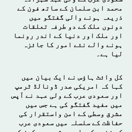
محمد ابن سلمان کے ساتھ فون کے
ذریعہ ہونے والی گفتگو میں
دونوں ملک کے دو طرفہ تعلقات
اور ملک اور دنیا کے اندر رونما
ہونے والے نئے امور کا جائزہ
لیا ہے۔
کل وائٹ ہاؤس نے ایک بیان میں
کہا کہ امریکی صدر ڈونالڈ ٹرمپ
اور سعودی عرب کے ولی عہد نے آپس
میں مفید گفتگو کی ہے جس میں
مشرق وسطی کے امن واستقرار کی
حفاظت کے سلسلہ میں سعودی عرب