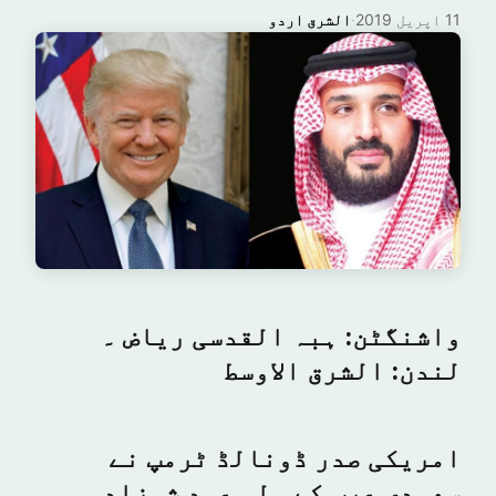
11 اپریل 2019
·
الشرق اردو
واشنگٹن: ہبہ القدسی ریاض ۔
لندن: الشرق الاوسط
امریکی صدر ڈونالڈ ٹرمپ نے
سعودی عرب کے ولی عہد شہزادہ