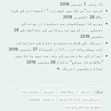
کا وعدہ
1 نومبر 2019
ٹرمپ نے "سرنگ میں خوف زدہ” البغدادی کو کیا
ہلاک
28 اکتوبر 2019
یورپ کا نیوکلیئر سے دستبردار ہونے کی
دھمکی ۔۔۔ ٹرمپ نے روحانی کی مخالفت کی
28
ستمبر 2019
امریکہ کی طرف سے سعودی دفاع کی حمایت کے
لئے پیٹریاٹ اور راڈار تعینات
27 ستمبر 2019
ایران کی ہٹ دھرمی کی وجہ سے نیو یارک میں
"ملاقات کا موقع” ناکام
26 ستمبر 2019
تمام دیکھیں امريكہ →
ٹیگز:
امريكہ
پہلا صفحہ
خبريں
سعودى عرب
امریکی صدر ڈونالڈ ٹرمپ
دو طرفہ تعلقات
سعودی عرب کے ولی عہد