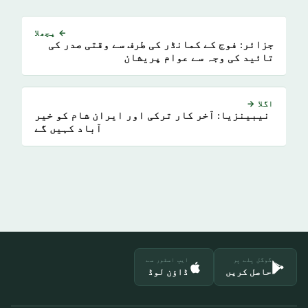
← پچھلا
جزائر: فوج کے کمانڈر کی طرف سے وقتی صدر کی
تائید کی وجہ سے عوام پریشان
اگلا →
نیبینزیا: آخر کار ترکی اور ایران شام کو خیر
آباد کہیں گے
گوگل پلے پر
ایپ اسٹور سے
حاصل کریں
ڈاؤن لوڈ