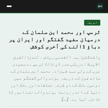
امريكہ
ٹرمپ اور محمد ابن سلمان کے
درمیان مفید گفتگو اور ایران پر
دباؤ ڈالنے کی آخری کوشش
واشنگٹن: ہبہ القدسی ریاض ۔ لندن: الشرق
الاوسط امریکی صدر ڈونالڈ ٹرمپ نے سعودی
عرب کے ولی عہد شہزادہ محمد ابن سلمان کے
ساتھ فون کے ذریعہ ہونے والی گفتگو میں
دونوں ملک کے دو طرفہ تعلقات اور ملک اور
دنیا کے اندر رونما ہونے والے نئے امور کا
جائزہ لیا ہے۔ […]