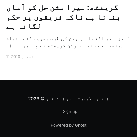
گریفتھ: میرا مشن حل کو آسان
بنانا ہے ناکہ فریقوں پر حکم
لگانا ہے
لندن: بدر القحطانی یمن کی طرف بھیجے گئے اقوام
متحدہ کے سفیر مارٹن گریفتھ نے پرزور انداز
میں کہا کہ وہ یمن میں جنگ کے خاتمہ کے لئے
11 نومبر 2019
ثالثی اور اس کشمکش کی حدبندی کرنے کے لئے ایک
وسیع معاہدہ کرنے کے سلسلہ میں مدد کرنے کا
کردار ادا کر رہے ہیں […]
الشرق الأوسط - اردو آرکائیو
© 2026
Sign up
Powered by Ghost