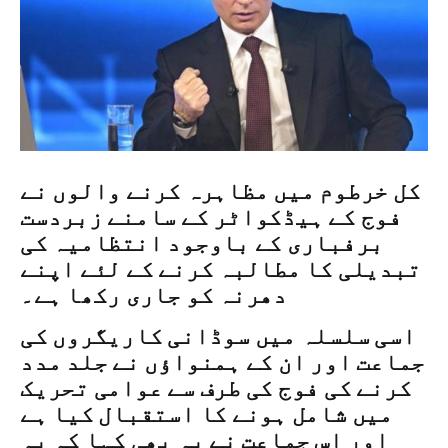
کل خرطوم میں مظاہرہ کرنے والوں نے
فوج کے ہیڈکواٹر کے سامنے زبردست
برفباری کے باوجود انتظامیہ کی
تبدیلی کا مطالبہ کرنے کے لئے اپنے
دھرنہ کو جاری رکھا ہے۔
اسی سلسلہ میں سوڈانی کاریگروں کی
جماعت اور ان کے ہمنواؤں نے جلد مدد
کرنے کی فوج کی طرف سے عوامی تحریک
میں شامل ہونے کا استقبال کیا ہے
اور اس جماعت نے یہ بھی کہا کہ یہ