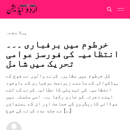
پہلا صفحہ
خرطوم میں برفباری ۔۔۔
انتظامیہ کی فورسز عوامی
تحریک میں شامل
کل خرطوم میں مظاہرہ کرنے والوں نے فوج کے
ہیڈکواٹر کے سامنے زبردست برفباری کے باوجود
انتظامیہ کی تبدیلی کا مطالبہ کرنے کے لئے
اپنے دھرنہ کو جاری رکھا ہے۔ اسی سلسلہ میں
سوڈانی کاریگروں کی جماعت اور ان کے ہمنواؤں
نے جلد مدد کرنے کی فوج […]