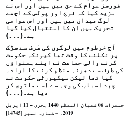
فورسز عوام کے حق میں ہیں اور اس نے
مزید کہا کہ فوج اور پولس کے اچھے
لوگ میدان میں ہیں اور اس عوامی
تحریک میں ان کا استقبال کیا گیا
ہے۔(۔۔۔)
آج خرطوم میں لوگوں کی طرف سے سڑک
پر نکلنے کا وقت تھا کیونکہ حکومت
کرنے والی جماعت نے اپنے ہمنواؤں
کی طرف سے دھرنہ منظم کرنے کا ارادہ
کیا تھا لیکن سیکیورٹی حکومت نے
چبد اسباب کی وجہ سے اسے ملتوی کر
دیا ہے۔(۔۔۔)
جمعرات 06 شعبان المعظم 1440 ہجری – 11 اپریل
2019ء – شمارہ نمبر [14745]