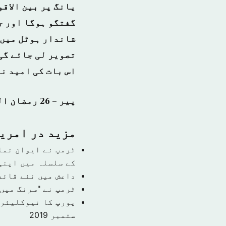
یانگ پر بین الاق
شاندار ہوٹل میں 
تصویر لی جائے گی
اس بات کی امید ن
پیر – 26 رمضان المبارک 1439 ہجری – 11 جون 2018ء شمارہ نمبر: (14340)
مزید در امري
ٹرمپ نے ایوان نما
کے سلسلہ میں اپنی
داعش میں نئے قائد
ٹرمپ نے "سرنگ میں 
یورپ کا نیوکلیئر 
ستمبر 2019