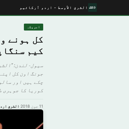
الشرق الأوسط - اردو آرکائیو
امريكہ
کل ہونے وا
کیم سنگاپ
سیول- لندن: "الش
جونگ اون کل اپنے
چکے ہیں اور سالو
کوریا کا جوہری ط
11 جون 2018
·
الشرق ارد