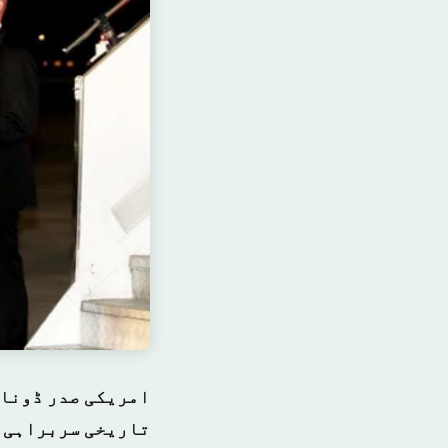
امریکی صدر ڈونال
تاریخی سربراہی ا