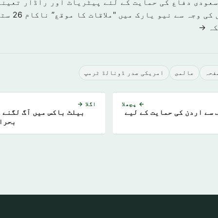
سعودی دفاع کی حمایت کے لئے پیٹریاٹ اور راڈار تعینا
کی وجہ سے نیو یارک میں "ملاقات کا موقع” ناکام
26 ستمبر 2019
كہ →
صفحہ
عالمى
امریکی صدر ڈونالڈ ٹرمپ
← پچھلا
اگلا →
 سے اردن کی حمایت کے لیے
بیلٹ باکس میں آگ لگنے ک
بحرا