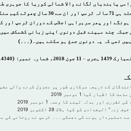
وامی پابندیاں لگانے والا شمالی کوریا کا جوہری ط
گفتگو ہوگا اور جلد ہی 71 سالہ ٹرمپ اور ان سے 0
ہونگے اور پھر سربراہی اجلاس کے دوران ٹرمپ اور ک
 جبکہ چند مہینے قبل دونوں اپنی زبانی کشمکش میں 
ہیں تھی کہ یہ دونوں جمغ ہو سکتے ہیں۔(۔۔۔)
كہ
ئندگان کے ذریعہ سرکاری طور پر معزول کرنے والی مشی
 مذمت کا اظہار کیا
1 نومبر 2019
 کی تقرری اور بدلہ لینے کا وعدہ
1 نومبر 2019
خوف زدہ” البغدادی کو کیا ہلاک
28 اکتوبر 2019
سے دستبردار ہونے کی دھمکی ۔۔۔ ٹرمپ نے روحانی کی مخ