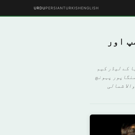
URDU
PERSIAN
TURKISH
ENGLISH
پ اور
ا کے لیڈر کیم
 سنگاپور پہونچ
الا شمالی