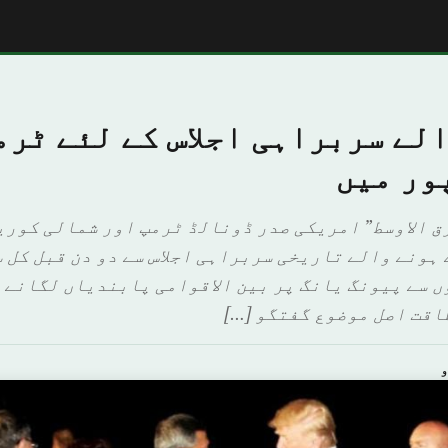
لے سربراہی اجلاس کے لئے ٹرم
ور میں
رق الاوسط” امریکی صدر ڈونالڈ ٹرمپ اور شمالی کوری
 ہونے والے تاریخی سربراہی اجلاس سے دو دن قبل کل
ں سے پیونگ یانگ پر بین الاقوامی پابندیاں لگانے و
اقت اصل موضوع گفتگو […]
و