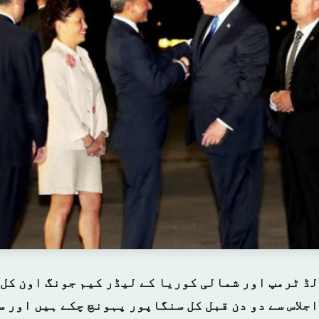
ڈ ٹرمپ اور شمالی کوریا کے لیڈر کیم جونگ اون کل 
جلاس سے دو دن قبل کل سنگاپور پہونچ چکے ہیں اور 