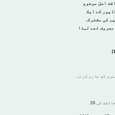
اقت اصل موضوع
3 سال چھوٹے کیم سنگاپور کے ایک
یم کی مشترکہ
مصروف تھے لہذا
نری کو جاری کرنے
الفت کی
28