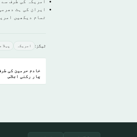
امریکہ کی طرف سے 
ایران کی ہٹ دھرمی 
تمام دیکھیں امري
ٹیگز:
امريكہ
پہلا 
خادم حرمین کی طرف
چار رکنی اجلاس