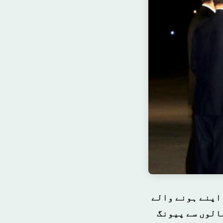
اپنے ہونے والے
سالوں سے پیونگ