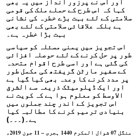
اور اس نے پرزور انداز میں یہ بھی
کہا کہ اس طرح کے حملے ملک کی قومی
سلامتی کے لئے بہت بڑے خطرہ کی نشانی
ہے بلکہ علاقائی سلامتی کے لئے بھی
بہت بڑا خطرہ ہے۔
اس تجویز میں یمنی مسئلہ کو سیاسی
طور پر حل کرنے کے لئے حوصلہ افزائی
کی گئی ہے اور اسی طرح اقوام متحدہ
کے سفیر مارٹن گریفتھ کی مکمل طور
پر مدد کرنے کا وعدہ بھی کیا گیا ہے
اور ایک ڈپلومیٹک ذریعہ سے الشرق
الاوسط کو معلوم ہوا ہے کہ کویت نے
اس تجویز کے اندر چند جملوں میں
بنیادی ترمیم کرنے کا مطالبہ کیا
ہے۔(۔۔۔)
منگل 07 شوال المکرم 1440 ہجری – 11 جون 2019ء