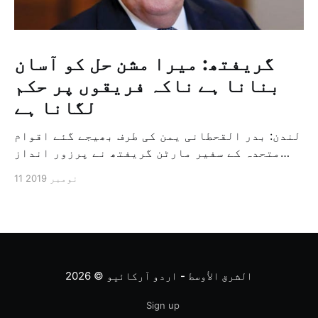
گریفتھ: میرا مشن حل کو آسان
بنانا ہے ناکہ فریقوں پر حکم
لگانا ہے
لندن: بدر القحطانی یمن کی طرف بھیجے گئے اقوام
متحدہ کے سفیر مارٹن گریفتھ نے پرزور انداز
میں کہا کہ وہ یمن میں جنگ کے خاتمہ کے لئے
11 نومبر 2019
ثالثی اور اس کشمکش کی حدبندی کرنے کے لئے ایک
وسیع معاہدہ کرنے کے سلسلہ میں مدد کرنے کا
کردار ادا کر رہے ہیں […]
الشرق الأوسط - اردو آرکائیو
© 2026
Sign up