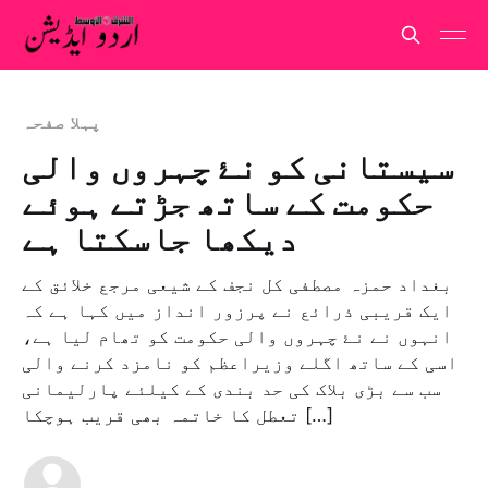
پہلا صفحہ
سیستانی کو نۓ چہروں والی
حکومت کے ساتھ جڑتے ہوئے
دیکھا جاسکتا ہے
بغداد حمزہ مصطفی کل نجف کے شیعی مرجع خلائق کے
ایک قریبی ذرائع نے پرزور انداز میں کہا ہے کہ
انہوں نے نۓ چہروں والی حکومت کو تھام لیا ہے،
اسی کے ساتھ اگلے وزیراعظم کو نامزد کرنے والی
سب سے بڑی بلاک کی حد بندی کے کیلئے پارلیمانی
تعطل کا خاتمہ بھی قریب ہوچکا […]