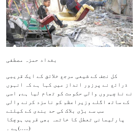
بغداد حمزہ مصطفی
کل نجف کے شیعی مرجع خلائق کے ایک قریبی
ذرائع نے پرزور انداز میں کہا ہے کہ انہوں
نے نۓ چہروں والی حکومت کو تھام لیا ہے، اسی
کے ساتھ اگلے وزیراعظم کو نامزد کرنے والی
سب سے بڑی بلاک کی حد بندی کے کیلئے
پارلیمانی تعطل کا خاتمہ بھی قریب ہوچکا
ہے ۔(…..)