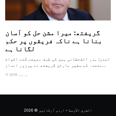
گریفتھ: میرا مشن حل کو آسان
بنانا ہے ناکہ فریقوں پر حکم
لگانا ہے
لندن: بدر القحطانی یمن کی طرف بھیجے گئے اقوام
متحدہ کے سفیر مارٹن گریفتھ نے پرزور انداز
میں کہا کہ وہ یمن میں جنگ کے خاتمہ کے لئے
11 نومبر 2019
ثالثی اور اس کشمکش کی حدبندی کرنے کے لئے ایک
وسیع معاہدہ کرنے کے سلسلہ میں مدد کرنے کا
کردار ادا کر رہے ہیں […]
الشرق الأوسط - اردو آرکائیو
© 2026