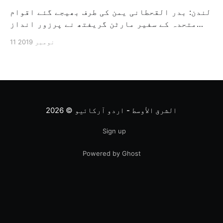
لندن: بدر القحطانی یمن کی طرف بھیجے گئے اقوام
متحدہ کے سفیر مارٹن گریفتھ نے پرزور انداز
میں کہا کہ وہ یمن میں جنگ کے خاتمہ کے لئے
11 نومبر 2019
ثالثی اور اس کشمکش کی حدبندی کرنے کے لئے ایک
وسیع معاہدہ کرنے کے سلسلہ میں مدد کرنے کا
کردار ادا کر رہے ہیں […]
الشرق الأوسط - اردو آرکائیو
© 2026
Sign up
Powered by Ghost