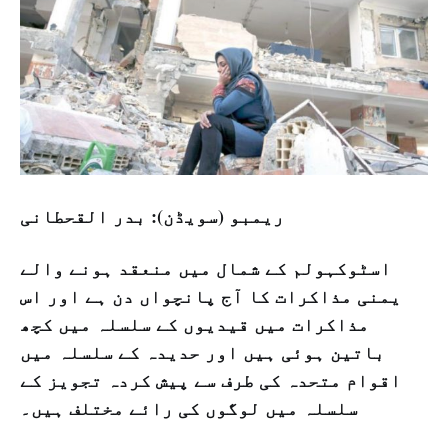
ریمبو (سویڈن): بدر القحطانی
اسٹوکہولم کے شمال میں منعقد ہونے والے
یمنی مذاکرات کا آج پانچواں دن ہے اور اس
مذاکرات میں قیدیوں کے سلسلہ میں کچھ
باتین ہوئی ہیں اور حدیدہ کے سلسلہ میں
اقوام متحدہ کی طرف سے پیش کردہ تجویز کے
سلسلہ میں لوگوں کی رائے مختلف ہیں۔