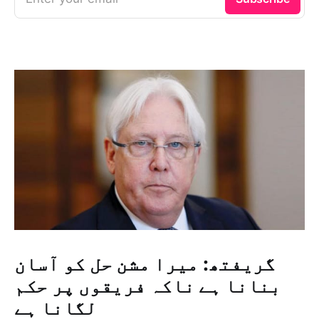
گریفتھ: میرا مشن حل کو آسان
بنانا ہے ناکہ فریقوں پر حکم
لگانا ہے