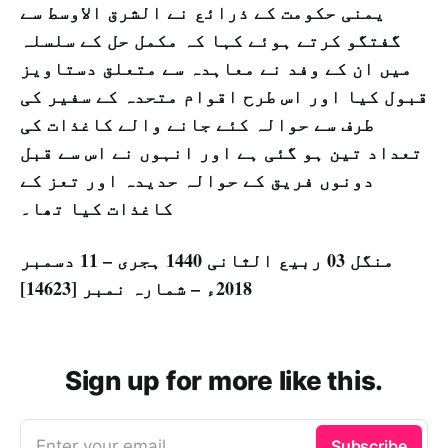
یمنی حکومت کے ذرائع نے الشرق الاوسط سے
گفتگو کرتے ہوئے کہا کہ مکمل حل کے سلسلہ
میں ان کے وفد نے معاہدہ سے متعلق دستاویز
قبول کیا اور اس طرح اقوام متحدہ کے سفیر کی
طرف سے حوالہ کئے جانے والے کاغذات کی
تعداد تین ہو گئی ہے اور انہوں نے اس سے قبل
دونوں فریق کے حوالہ حدیدہ اور تعز کے
کاغذات کیا تھا۔
منگل 03 ربیع الثانی 1440 ہجری – 11 دسمبر
2018ء – شمارہ نمبر [14623]
Sign up for more like this.
Enter your email
Subscribe