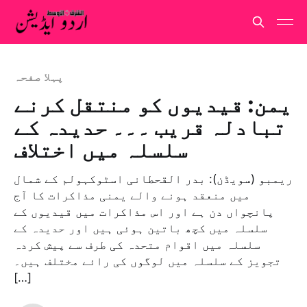
پہلا صفحہ
یمن: قیدیوں کو منتقل کرنے
تبادلہ قریب ۔۔۔ حدیدہ کے
سلسلہ میں اختلاف
ریمبو (سویڈن): بدر القحطانی اسٹوکہولم کے شمال
میں منعقد ہونے والے یمنی مذاکرات کا آج
پانچواں دن ہے اور اس مذاکرات میں قیدیوں کے
سلسلہ میں کچھ باتین ہوئی ہیں اور حدیدہ کے
سلسلہ میں اقوام متحدہ کی طرف سے پیش کردہ
تجویز کے سلسلہ میں لوگوں کی رائے مختلف ہیں۔
[…]