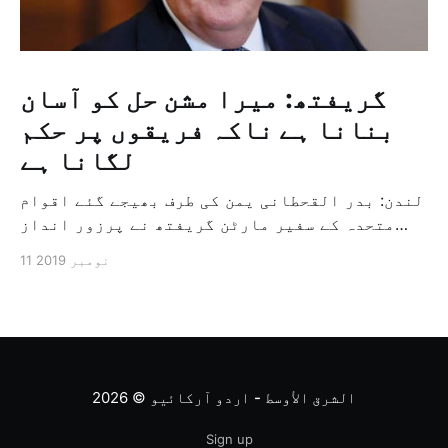
گریفتھ: میرا مشن حل کو آسان
بنانا ہے ناکہ فریقوں پر حکم
لگانا ہے
لندن: بدر القحطانی یمن کی طرف بھیجے گئے اقوام
متحدہ کے سفیر مارٹن گریفتھ نے پرزور انداز
میں کہا کہ وہ یمن میں جنگ کے خاتمہ کے لئے
11 نومبر 2019
ثالثی اور اس کشمکش کی حدبندی کرنے کے لئے ایک
وسیع معاہدہ کرنے کے سلسلہ میں مدد کرنے کا
کردار ادا کر رہے ہیں […]
الشرق الأوسط - اردو آرکائیو
© 2026
Sign up