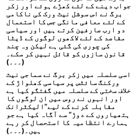
جواب دینے کے لئے کھڑے ہوئے اور زکر
برگ نے اس سوشل نیٹ ورک کی ناکامی
کے لئے معافی مانگی جس کا استعمال
دو ارب صارفین کرتے ہیں اور سیاسی
مقاصد کے لئے لاکھوں لوگوں کے ڈیٹا
کی چوری کی گئی ہے لیکن وہ چند
قانون سازوں کو قائل نہیں کر سکے۔
(۔۔۔)
اسی سلسلہ میں زکر برگ نے سماجی نیٹ
ورکنگ سائٹس پر سیاسی کھلواڑ کے
خلاف سختی کے سلسلہ میں گفتگو کیا ہے
اور انہوں نے روس میں ان لوگوں کا
مقابلہ کرنے کے لیے”الیکٹرانک
ہتھیاروں کے دوڑ” سے آگاہ کیا ہے جو
ہمارے انتظامیہ کا استحصال کر رہے
ہیں۔(۔۔۔)