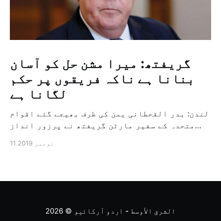
گریفتھ: میرا مشن حل کو آسان
بنانا ہے ناکہ فریقوں پر حکم
لگانا ہے
لندن: بدر القحطانی یمن کی طرف بھیجے گئے اقوام
متحدہ کے سفیر مارٹن گریفتھ نے پرزور انداز
میں کہا کہ وہ یمن میں جنگ کے خاتمہ کے لئے
11 نومبر 2019
ثالثی اور اس کشمکش کی حدبندی کرنے کے لئے ایک
وسیع معاہدہ کرنے کے سلسلہ میں مدد کرنے کا
کردار ادا کر رہے ہیں […]
الشرق الأوسط - اردو آرکائیو
© 2026