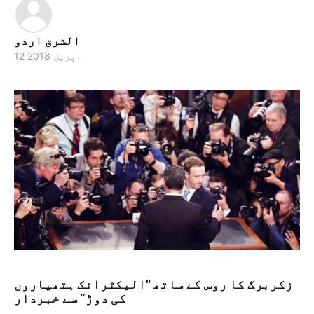
الشرق اردو
12 اپریل 2018
زکربرگ کا روس کے ساتھ "الیکٹرانک ہتھیاروں
کی دوڑ” سے خبردار