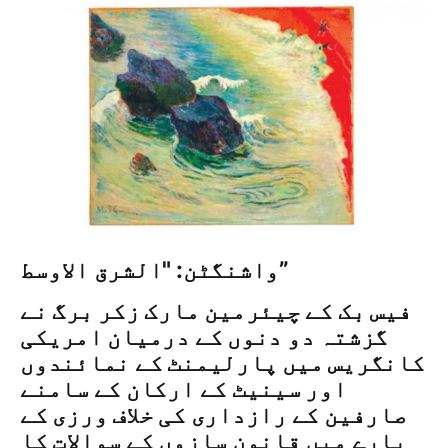
واشنگٹن: "الشرق الاوسط”
فیس بک کے چیئرمین مارک زکر برگ نے
گزشتہ دو دنوں کے درمیان امریکی
کانگریس میں پارلیمنٹ کے نمائندوں
اور سینیٹ کے ارکان کے سامنے
صارفین کے رازداری کی خلاف ورزی کے
بارے میں قانون سازوں کے سوالات کا