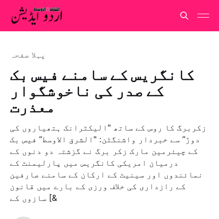
پہلا صفحہ
کانگریس کے سامنے فیس بک
کے صدر کی ناخوشگوار
معذرت
زکربرگ کا روس کے ساتھ "الیکٹرانک ہتھیاروں کی
دوڑ” سے خبردار واشنگٹن: "الشرق الاوسط” فیس بک
کے چیئرمین مارک زکر برگ نے گزشتہ دو دنوں کے
درمیان امریکی کانگریس میں پارلیمنٹ کے
نمائندوں اور سینیٹ کے ارکان کے سامنے صارفین
کے رازداری کی خلاف ورزی کے بارے میں قانون
سازوں کے [&