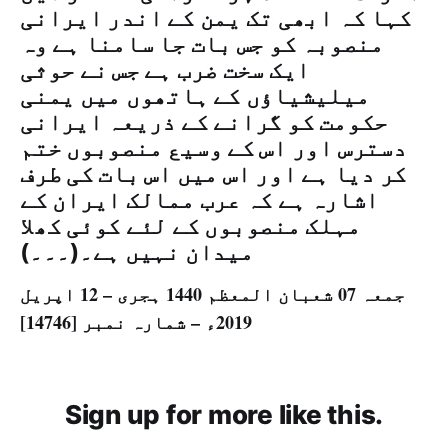
کہا کہ ابھی تک یمن کے اندر ایرانی
منصوبہ کو جس بات جا سامنا ہے وہ
ایک سخت ضرب ہے جس نے حوثی
میلیشیاؤں کے ہاتھوں میں یمنی
حکومت کو گرانے کے ذریعہ ایرانی
دسترس اور اس کے وسیع منصوبوں ختم
کر دیا ہے اور اس میں اس بات کی طرف
اشارہ ہے کہ عرب ممالک ایران کے
مہلک منصوبوں کے لئے کوئی کھلا
میدان نہیں ہے۔(۔۔۔)
جمعہ 07 شعبان المعظم 1440 ہجری – 12 اپریل
2019ء – شمارہ نمبر [14746]
Sign up for more like this.