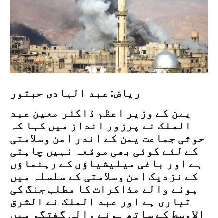
ریاض: عبد الہادی حبتور
یمن کے وزیر اعظم ڈاکٹر معین عبد
الملک نے پرزور انداز میں کہا کہ
حوثی جماعت یمن کے اندر امن وسلامتی
کے لئے کوئی بھی موقعہ نہیں چاہتی
ہے اور باغی میلیشیاؤں کے رہنماؤں
کے نزدیک امن وسلامتی کے سلسلہ میں
ہونے والے مذاکرات کا مطلب جنگ کی
تیاری ہے اور عبد الملک نے الشرق
الاوسط کے ساتھ ہونے والی گفتگو میں