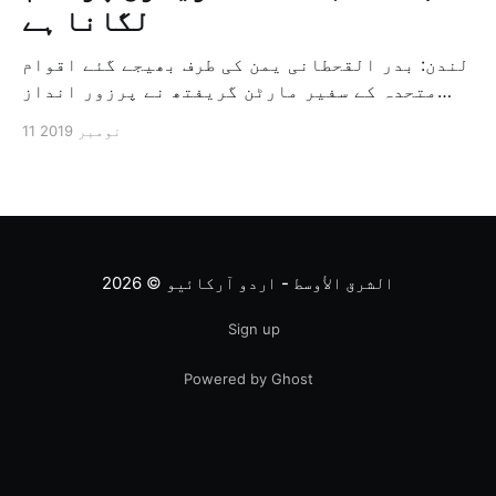
لگانا ہے
لندن: بدر القحطانی یمن کی طرف بھیجے گئے اقوام
متحدہ کے سفیر مارٹن گریفتھ نے پرزور انداز
میں کہا کہ وہ یمن میں جنگ کے خاتمہ کے لئے
11 نومبر 2019
ثالثی اور اس کشمکش کی حدبندی کرنے کے لئے ایک
وسیع معاہدہ کرنے کے سلسلہ میں مدد کرنے کا
کردار ادا کر رہے ہیں […]
الشرق الأوسط - اردو آرکائیو
© 2026
Sign up
Powered by Ghost