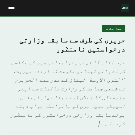
پہلا صفحہ
حریری کی طرف سے سابقہ وزارتی
درخواستیں نامنظور
حزب اللہ کا اپنی پارلیمانی وزن کی عکاسی
کرنے والی لبنانی حکومت کا ارادہ بیروت:
"الشرق الاوسط” لبنان کے صدر سعد الحریری
نے شیعی جماعت کی وزارت مالیات سے اپنی
وابستگی کا اعلان کرنے والے پارلیمانی
اسپیکر نبیہ بری کو بالواسطہ جواب دیتے
ہوئے سابقہ وزارتی درخواستوں کو نامنظور
کردیا ہے [