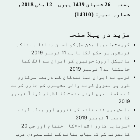
ہفتہ – 26 شعبان 1439 ہجری – 12 مئی 2018ء
شمارہ نمبر: (14310)
مزید در پہلا صفحہ
گریفتھ: میرا مشن حل کو آسان بنانا ہے ناکہ
فریقوں پر حکم لگانا ہے
11 نومبر 2019
مائیکل آرون: حوثیوں کو ایران سے الگ کیا
جاسکتا ہے
1 نومبر 2019
ٹرمپ نے ایوان نمائندگان کے ذریعہ سرکاری
طور پر معزول کرنے والی مشینری کو جاری کرنے
کے سلسلہ میں اپنی مذمت کا اظہار کیا
1 نومبر
2019
داعش میں نئے قائد کی تقرری اور بدلہ لینے
کا وعدہ
1 نومبر 2019
«سرمایہ کاری اقدام»کا اختتام اور جی 20
کانفرنس کو کامیاب بنانے کے لئے سعودی عرب