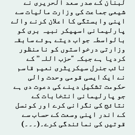
لبنان کے صدر سعد الحریری نے
شیعی جماعت کی وزارت مالیات سے
اپنی وابستگی کا اعلان کرنے والے
پارلیمانی اسپیکر نبیہ بری کو
بالواسطہ جواب دیتے ہوئے سابقہ
وزارتی درخواستوں کو نامنظور
کردیا ہے جبکہ "حزب اللہ” کے
نائب جنرل سیکریٹری نعیم قاسم
نے ایک ایسی قومی وحدت والی
حکومت تشکیل دینے کی دعوت دی ہے
جو پارلیمانی انتخابات کے
نتائج کی نگرانی کرے اور کونسل
کے اندر اپنی وسعت کے حساب سے
قوتیں کی نمائندگی کرے۔(۔۔۔)