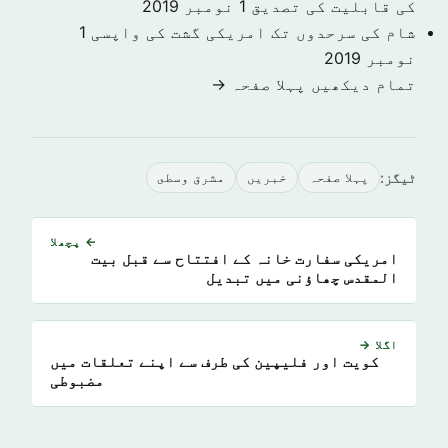
کی قابلیت کی تصدیق
1 نومبر 2019
شام کی سرحدوں تک امریکی گشت کی واپسی
1
نومبر 2019
تمام دیکھیں پہلا صفحہ →
ٹیگز:
پہلا صفحہ
خبريں
مشرق وسطى
← پچھلا
امریکی سفارت خانہ کے افتتاح سے قبل بیت
المقدس چھاؤنی میں تبدیل
اگلا →
کویت اور فلیپین کی طرف سے اپنے تعلقات میں
مضبوطی