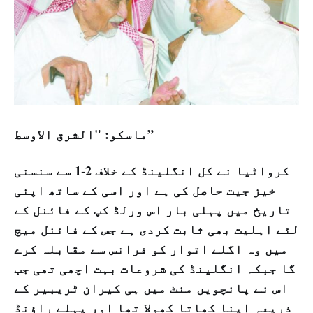
ماسکو: "الشرق الاوسط”
کرواٹیا نے کل انگلینڈ کے خلاف 2-1 سے سنسنی
خیز جیت حاصل کی ہے اور اسی کے ساتھ اپنی
تاریخ میں پہلی بار اس ورلڈ کپ کے فائنل کے
لئے اہلیت بھی ثابت کردی ہے جس کے فائنل میچ
میں وہ اگلے اتوار کو فرانس سے مقابلہ کرے
گا جبکہ انگلینڈ کی شروعات بہت اچھی تھی جب
اس نے پانچویں منٹ میں ہی کیران ٹریبیر کے
ذریعہ اپنا کھاتا کھولا تھا اور پہلے راؤنڈ