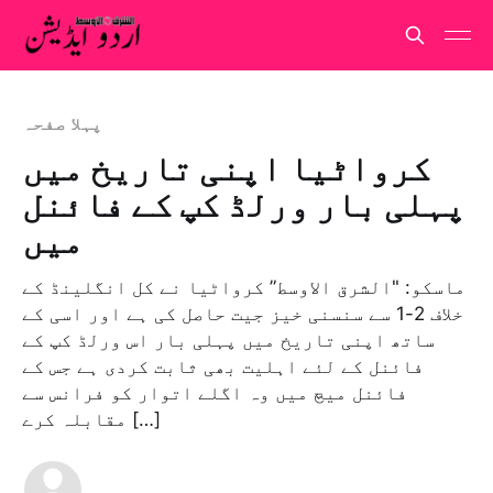
پہلا صفحہ
کرواٹیا اپنی تاریخ میں
پہلی بار ورلڈ کپ کے فائنل
میں
ماسکو: "الشرق الاوسط” کرواٹیا نے کل انگلینڈ کے
خلاف 2-1 سے سنسنی خیز جیت حاصل کی ہے اور اسی کے
ساتھ اپنی تاریخ میں پہلی بار اس ورلڈ کپ کے
فائنل کے لئے اہلیت بھی ثابت کردی ہے جس کے
فائنل میچ میں وہ اگلے اتوار کو فرانس سے
مقابلہ کرے […]