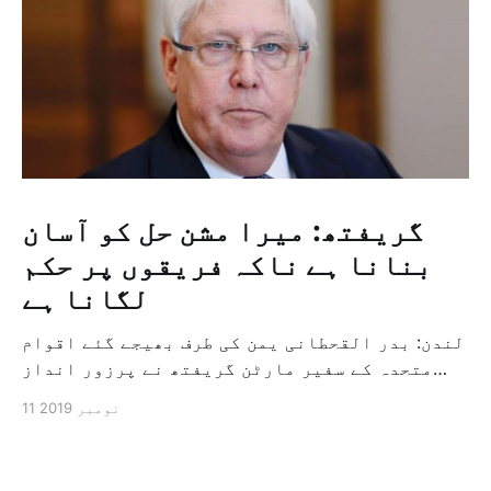
گریفتھ: میرا مشن حل کو آسان
بنانا ہے ناکہ فریقوں پر حکم
لگانا ہے
لندن: بدر القحطانی یمن کی طرف بھیجے گئے اقوام
متحدہ کے سفیر مارٹن گریفتھ نے پرزور انداز
میں کہا کہ وہ یمن میں جنگ کے خاتمہ کے لئے
11 نومبر 2019
ثالثی اور اس کشمکش کی حدبندی کرنے کے لئے ایک
وسیع معاہدہ کرنے کے سلسلہ میں مدد کرنے کا
کردار ادا کر رہے ہیں […]