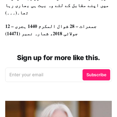
میں اپنے مقابل کے لئے وہ بہت ہی بھاری رہا
تھا۔(۔۔۔)
جمعرات – 28 شوال المکرم 1440 ہجری – 12
جولائی 2018ء شمارہ نمبر (14471)
Sign up for more like this.
Enter your email
Subscribe