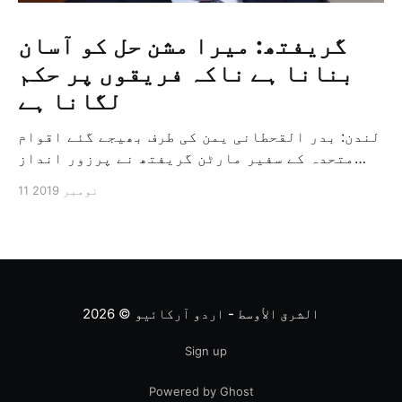
گریفتھ: میرا مشن حل کو آسان
بنانا ہے ناکہ فریقوں پر حکم
لگانا ہے
لندن: بدر القحطانی یمن کی طرف بھیجے گئے اقوام
متحدہ کے سفیر مارٹن گریفتھ نے پرزور انداز
میں کہا کہ وہ یمن میں جنگ کے خاتمہ کے لئے
11 نومبر 2019
ثالثی اور اس کشمکش کی حدبندی کرنے کے لئے ایک
وسیع معاہدہ کرنے کے سلسلہ میں مدد کرنے کا
کردار ادا کر رہے ہیں […]
الشرق الأوسط - اردو آرکائیو
© 2026
Sign up
Powered by Ghost