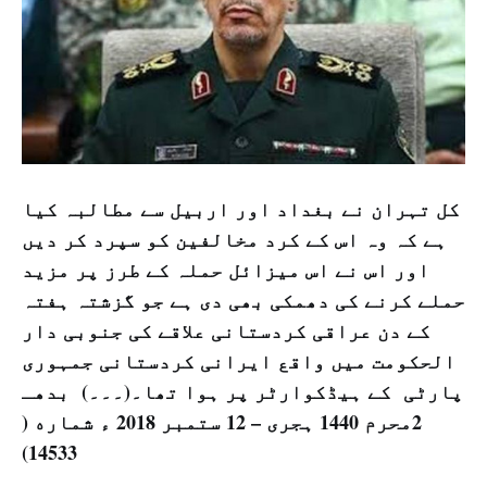
کل تہران نے بغداد اور اربیل سے مطالبہ کیا
ہے کہ وہ اس کے کرد مخالفین کو سپرد کر دیں
اور اس نے اس میزائل حملہ کے طرز پر مزید
حملے کرنے کی دھمکی بھی دی ہے جو گزشتہ ہفتہ
کے دن عراقی کردستانی علاقے کی جنوبی دار
الحکومت میں واقع ایرانی کردستانی جمہوری
پارٹی کے ہیڈکوارٹر پر ہوا تھا۔(۔۔۔) بدهـ
2محرم 1440 ہجرى – 12 ستمبر 2018 ء شماره (
14533)