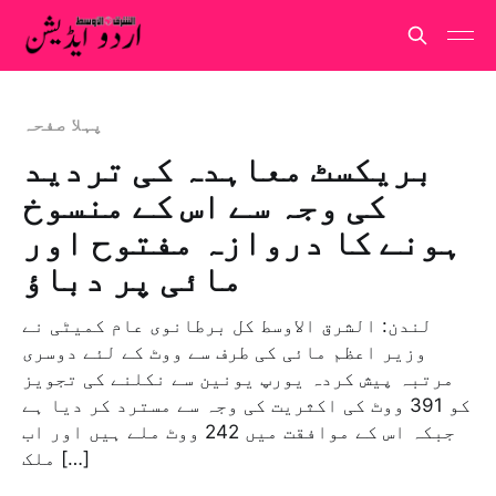
پہلا صفحہ
بریکسٹ معاہدہ کی تردید
کی وجہ سے اس کے منسوخ
ہونے کا دروازہ مفتوح اور
مائی پر دباؤ
لندن: الشرق الاوسط کل برطانوی عام کمیٹی نے
وزیر اعظم مائی کی طرف سے ووٹ کے لئے دوسری
مرتبہ پیش کردہ یورپ یونین سے نکلنے کی تجویز
کو 391 ووٹ کی اکثریت کی وجہ سے مسترد کر دیا ہے
جبکہ اس کے موافقت میں 242 ووٹ ملے ہیں اور اب
ملک […]