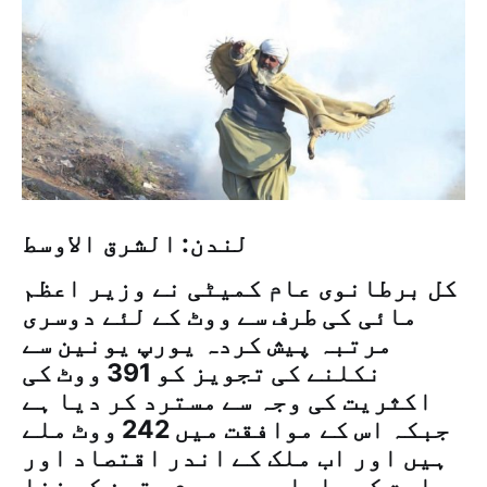
لندن: الشرق الاوسط
کل برطانوی عام کمیٹی نے وزیر اعظم
مائی کی طرف سے ووٹ کے لئے دوسری
مرتبہ پیش کردہ یورپ یونین سے
نکلنے کی تجویز کو 391 ووٹ کی
اکثریت کی وجہ سے مسترد کر دیا ہے
جبکہ اس کے موافقت میں 242 ووٹ ملے
ہیں اور اب ملک کے اندر اقتصاد اور
سیاست کے سلسلہ میں عدم یقین کی فضا