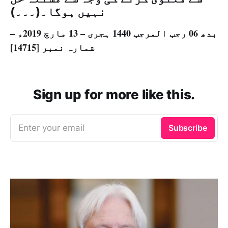
نہیں ہوگا۔(۔۔۔)
بدھ 06 رجب المرجب 1440 ہجری – 13 مارچ 2019ء –
شمارہ نمبر [14715]
Sign up for more like this.
Enter your email
Subscribe