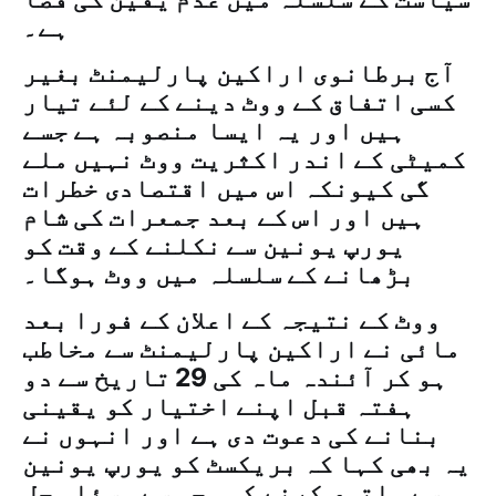
ہے۔
آج برطانوی اراکین پارلیمنٹ بغیر
کسی اتفاق کے ووٹ دینے کے لئے تیار
ہیں اور یہ ایسا منصوبہ ہے جسے
کمیٹی کے اندر اکثریت ووٹ نہیں ملے
گی کیونکہ اس میں اقتصادی خطرات
ہیں اور اس کے بعد جمعرات کی شام
یورپ یونین سے نکلنے کے وقت کو
بڑھانے کے سلسلہ میں ووٹ ہوگا۔
ووٹ کے نتیجہ کے اعلان کے فورا بعد
مائی نے اراکین پارلیمنٹ سے مخاطب
ہو کر آئندہ ماہ کی 29 تاریخ سے دو
ہفتہ قبل اپنے اختیار کو یقینی
بنانے کی دعوت دی ہے اور انہوں نے
یہ بھی کہا کہ بریکسٹ کو یورپ یونین
سے ملتوی کرنے کی وجہ سے مسئلہ حل