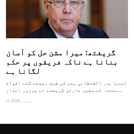
گریفتھ: میرا مشن حل کو آسان
بنانا ہے ناکہ فریقوں پر حکم
لگانا ہے
لندن: بدر القحطانی یمن کی طرف بھیجے گئے اقوام
متحدہ کے سفیر مارٹن گریفتھ نے پرزور انداز
میں کہا کہ وہ یمن میں جنگ کے خاتمہ کے لئے
11 نومبر 2019
ثالثی اور اس کشمکش کی حدبندی کرنے کے لئے ایک
وسیع معاہدہ کرنے کے سلسلہ میں مدد کرنے کا
کردار ادا کر رہے ہیں […]