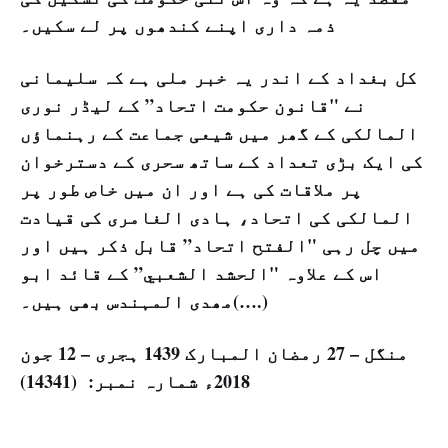
ذمہ داری اپنے کندھوں پر لے سکیں۔
کل بغداد کے اندر یہ خبر ملی ہے کہ سلیمانی
نے "قانون حکومت اتحاد” کے لیڈر نوری
المالکی کے گھر میں شیعی جماعت کے رہنماؤں
کی ایک بڑی تعداد کے ساتھ سحری کے دسترخوان
پر ملاقات کی ہے اور ان میں خاص طور پر
المالکی کی اتحاد، ہادی الغامری کی قیادت
میں چل رہی "الفتح اتحاد” قابل ذکر ہیں اور
اس کے علاوہ "الحشد الشعبي” کے قائد ابو
مھدی المہندس بھی ہیں۔(….)
منگل – 27 رمضان المبارک 1439 ہجری – 12 جون
2018ء شمارہ نمبر: (14341)