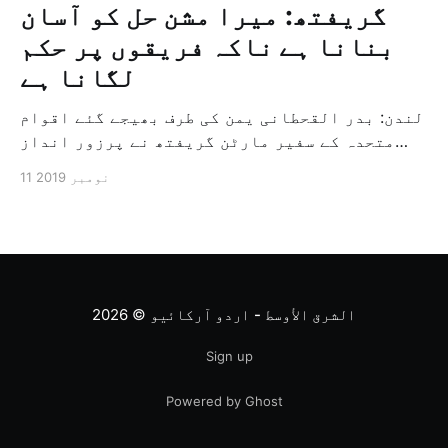
گریفتھ: میرا مشن حل کو آسان
بنانا ہے ناکہ فریقوں پر حکم
لگانا ہے
لندن: بدر القحطانی یمن کی طرف بھیجے گئے اقوام
متحدہ کے سفیر مارٹن گریفتھ نے پرزور انداز
میں کہا کہ وہ یمن میں جنگ کے خاتمہ کے لئے
11 نومبر 2019
ثالثی اور اس کشمکش کی حدبندی کرنے کے لئے ایک
وسیع معاہدہ کرنے کے سلسلہ میں مدد کرنے کا
کردار ادا کر رہے ہیں […]
الشرق الأوسط - اردو آرکائیو
© 2026
Sign up
Powered by Ghost