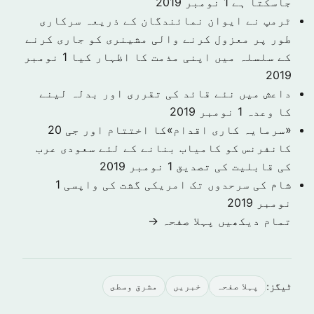
جاسکتا ہے
1 نومبر 2019
ٹرمپ نے ایوان نمائندگان کے ذریعہ سرکاری
طور پر معزول کرنے والی مشینری کو جاری کرنے
کے سلسلہ میں اپنی مذمت کا اظہار کیا
1 نومبر
2019
داعش میں نئے قائد کی تقرری اور بدلہ لینے
کا وعدہ
1 نومبر 2019
«سرمایہ کاری اقدام»کا اختتام اور جی 20
کانفرنس کو کامیاب بنانے کے لئے سعودی عرب
کی قابلیت کی تصدیق
1 نومبر 2019
شام کی سرحدوں تک امریکی گشت کی واپسی
1
نومبر 2019
تمام دیکھیں پہلا صفحہ →
ٹیگز:
پہلا صفحہ
خبريں
مشرق وسطى