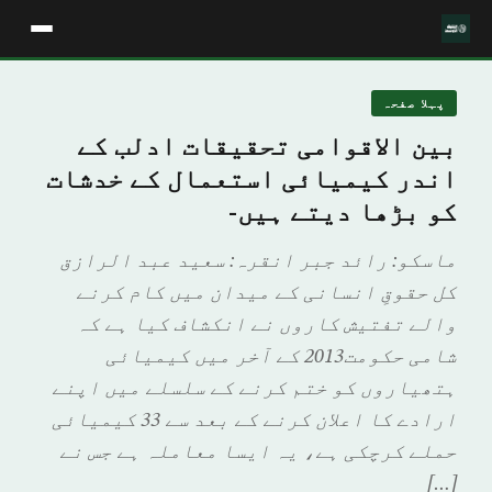
پہلا صفحہ
بین الاقوامی تحقیقات ادلب کے
اندر کیمیائی استعمال کے خدشات
كو بڑها ديتے ہيں-
ماسکو: رائد جبر انقرہ: سعید عبد الرازق
کل حقوقِ انسانی کے میدان میں کام کرنے
والے تفتیش کاروں نے انکشاف کیا ہے کہ
شامی حکومت2013 کے آخر میں کیمیائی
ہتھیاروں کو ختم کرنے کے سلسلے میں اپنے
ارادے کا اعلان کرنے کے بعد سے 33 کیمیائی
حملے کرچکی ہے، یہ ایسا معاملہ ہے جس نے
[…]