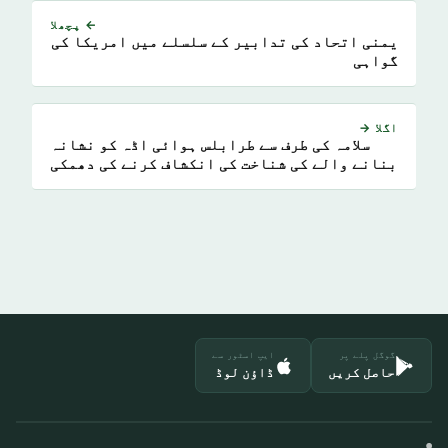
← پچھلا
یمنی اتحاد کی تدابیر کے سلسلے میں امریکا کی
گواہی
اگلا →
سلامہ کی طرف سے طرابلس ہوائی اڈہ کو نشانہ
بنانے والے کی شناخت کی انکشاف کرنے کی دھمکی
گوگل پلے پر
ایپ اسٹور سے
حاصل کریں
ڈاؤن لوڈ