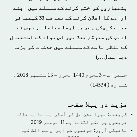
ہتھیاروں کو ختم کرنے کے سلسلے میں اپنے
ارادے کا اعلان کرنے کے بعد سے 33 کیمیائی
حملے کرچکی ہے، یہ ایسا معاملہ ہے جس نے
ادلب کی متوقع جنگ میں اس مواد کے استعمال
کے منظر نامے کے سلسلے میں خدشات کو بڑھا
دیا ہے.(….)
جمعرات – 3محرم 1440 ہجرى – 13 ستمبر 2018 ء
شماره ( 14534)
مزید در پہلا صفحہ
گریفتھ: میرا مشن حل کو آسان بنانا ہے ناکہ
فریقوں پر حکم لگانا ہے
11 نومبر 2019
مائیکل آرون: حوثیوں کو ایران سے الگ کیا