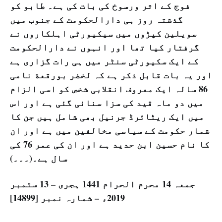
فوج کے اثر ورسوخ کی بات کی ہے۔ طابو کو
گذشتہ روز ہی دارالحکومت کے جنوب میں
سویلین کپڑوں میں سیکیورٹی اہلکاروں نے
گرفتار کیا تھا اور انہوں نے دارالحکومت
کے ایک سکیورٹی سنٹر میں ہی رات گزاری ہے
اور یہ بات قابل ذکر ہے کہ لخضر بورقعة نامی
86 سالہ ایک معروف انقلابی شخص کو اسی الزام
میں دو ماہ قید کی سزا سنائی گئی ہے اور اس
میں ایک ریٹائرڈ جرنیل بھی شامل ہیں جن کا
شمار حکومت کے سیاسی مخالفین میں ہے اور ان
کا نام حسین ابن حدید ہے اور ان کی عمر 76 کی
سال ہے۔(۔۔۔)
جمعہ 14 محرم الحرام 1441 ہجری – 13 ستمبر
2019ء – شمارہ نمبر [14899]