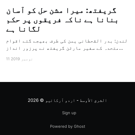
گریفتھ: میرا مشن حل کو آسان
بنانا ہے ناکہ فریقوں پر حکم
لگانا ہے
لندن: بدر القحطانی یمن کی طرف بھیجے گئے اقوام
متحدہ کے سفیر مارٹن گریفتھ نے پرزور انداز
میں کہا کہ وہ یمن میں جنگ کے خاتمہ کے لئے
11 نومبر 2019
ثالثی اور اس کشمکش کی حدبندی کرنے کے لئے ایک
وسیع معاہدہ کرنے کے سلسلہ میں مدد کرنے کا
کردار ادا کر رہے ہیں […]
الشرق الأوسط - اردو آرکائیو
© 2026
Sign up
Powered by Ghost