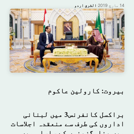
14 مارچ 2019
·
الشرق اردو
بیروت: کارولین عاکوم
براکسل کانفرنس3 میں لبنانی
اداروں کی طرف سے منعقدہ اجلاسات
میں پناہگزینوں کے سلسلہ میں