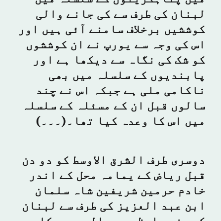
لبنان کی طرف سے کی جانے والی
کوششیں برخلاف سامنے آئی ہیں اور
اس کی وجہ سے یورپ نے ان کوششوں
کو شک کی نگاہ سے دیکھا ہے اور
پابندیوں کے سلسلہ میں بھی
ناکامی ملی ہے جبکہ اس نے چند
سالوں قبل ان کے مسئلہ کے سلسلہ
میں اس کا وعدہ کیا تھا۔(۔۔۔)
دوسری طرف الشرق الاوسط کو دو دن
قبل ریاض کے یمامہ محل کے اندر
خادم حرمین شریفین شاہ سلمان
ابن عبد العزیز کی طرف سے لبنان