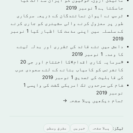
مائیکل آرون: حوثیوں کو ایران سے الگ کیا
جاسکتا ہے
1 نومبر 2019
ٹرمپ نے ایوان نمائندگان کے ذریعہ سرکاری
طور پر معزول کرنے والی مشینری کو جاری کرنے
کے سلسلہ میں اپنی مذمت کا اظہار کیا
1 نومبر
2019
داعش میں نئے قائد کی تقرری اور بدلہ لینے
کا وعدہ
1 نومبر 2019
«سرمایہ کاری اقدام»کا اختتام اور جی 20
کانفرنس کو کامیاب بنانے کے لئے سعودی عرب
کی قابلیت کی تصدیق
1 نومبر 2019
شام کی سرحدوں تک امریکی گشت کی واپسی
1
نومبر 2019
تمام دیکھیں پہلا صفحہ →
ٹیگز:
پہلا صفحہ
خبريں
مشرق وسطى