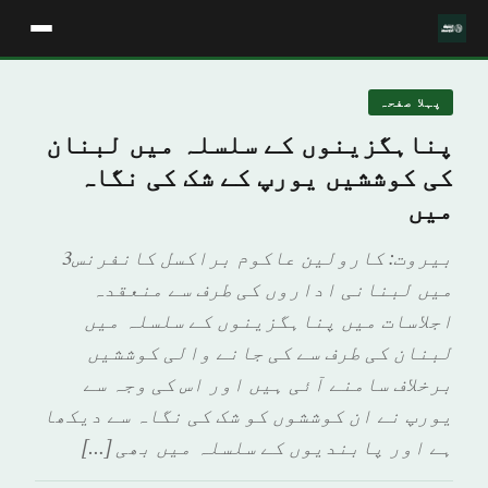
پہلا صفحہ
پناہگزینوں کے سلسلہ میں لبنان
کی کوششیں یورپ کے شک کی نگاہ
میں
بیروت: کارولین عاکوم براکسل کانفرنس3
میں لبنانی اداروں کی طرف سے منعقدہ
اجلاسات میں پناہگزینوں کے سلسلہ میں
لبنان کی طرف سے کی جانے والی کوششیں
برخلاف سامنے آئی ہیں اور اس کی وجہ سے
یورپ نے ان کوششوں کو شک کی نگاہ سے دیکھا
ہے اور پابندیوں کے سلسلہ میں بھی […]