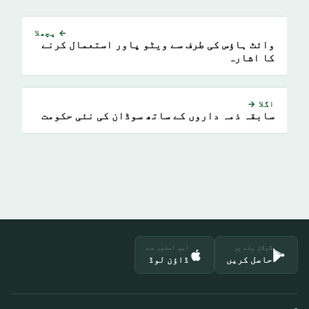
← پچھلا
وائٹ ہاؤس کی طرف سے ویٹو پاور استعمال کرنے
کا اشارہ
اگلا →
سابقہ ذمہ داروں کے ساتھ سوڈان کی نئی حکومت
گوگل پلے پر
ایپ اسٹور سے
حاصل کریں
ڈاؤن لوڈ