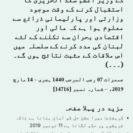
کے وزیر اعظم سعد الحریری کا
استقبال کرنے کے وقت موجود
وزارتی اور پارلیمانی ذرائع سے
معلوم ہوا ہے کہ مالی اور
اقتصادی بحران سے نکلنے کے لئے
لبنان کی مدد کرنے کے سلسلہ میں
اس ملاقات کے مثبت نتائج ہوں گے۔
(۔۔۔)
جمعرات 07 رجب المرجب 1440 ہجری – 14 مارچ
2019ء – شمارہ نمبر [14716]
مزید در پہلا صفحہ
گریفتھ: میرا مشن حل کو آسان بنانا ہے ناکہ
فریقوں پر حکم لگانا ہے
11 نومبر 2019