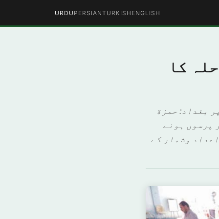
URDU
PERSIAN
TURKISH
ENGLISH
حلہ کا
ر بغداد: حمزة
ر پرسوں ہونے
اعداد وشمار کے