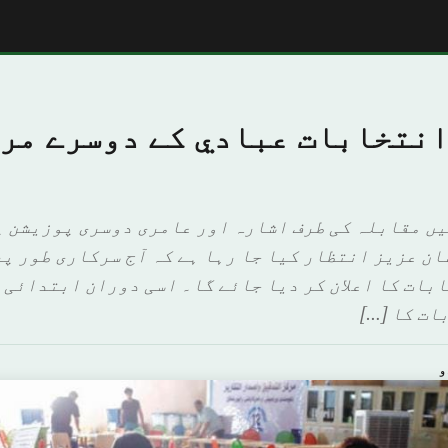
انتخابات عبادي کے دوسرے مر
ں مقابلہ کی طرف اشارہ اور عامری دوسری پوزیشن پ
ان عزيز انتظار کیا جا رہا ہے کہ آج سرکاری طور پ
بات کا اعلان کر دیا جائے گا۔ اسی دوران ابتدائی 
ات کا […]
و