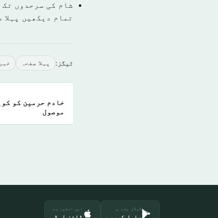
شام کی سرحدوں تک 
تمام دیکھیں پہلا 
ٹیگز:
پہلا صفحہ
خبر
خادم حرمين کو کوی
موصول
گوگل پلے پر
ایپ اسٹور سے
حاصل کریں
ڈاؤن لوڈ