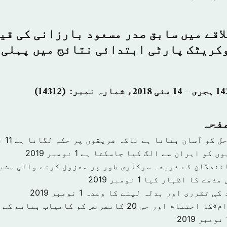
اقے میں سابق صدر مسعود بارزانی کی قی
کریٹک پارٹی ابتدائی نتائج میں پہلی 
صفحہ
حل کو آسان بنانا ہے ناکہ فریقوں پر حکم لگانا ہے
11 نومبر 2019
وں کو ایران سے الگ کیا جاسکتا ہے
1 نومبر 2019
ئندگان کے ذریعہ سرکاری طور پر معزول کرنے والی مشی
 مذمت کا اظہار کیا
1 نومبر 2019
 کی تقرری اور بدلہ لینے کا وعدہ
1 نومبر 2019
«سرمایہ کاری اقدام»کا اختتام اور جی 20 کانفرنس کو کا
201