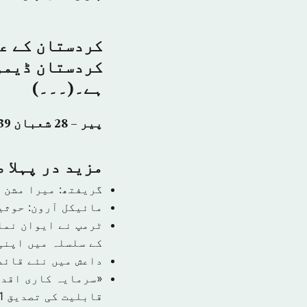
کردستان کے عل
کردستان ڈیمو
ہے۔(۔۔۔)
پیر – 28 شعبان 1439 ہجری – 14 مئی 2018ء شمارہ نمبر: (14312)
مزید در پہلا 
گریفتھ: میرا مشن 
مائیکل آرون: حوثی
ٹرمپ نے ایوان نما
کے سلسلہ میں اپنی
داعش میں نئے قائد
قابلیت کی تصدیق
1 نومبر 9