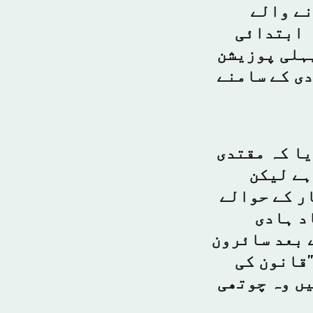
نے والے
 ابتدائی
پہلی پوزیشن
دی کے سامنے
یا کہ مقتدی
ہے لیکن
ر کے حوالے
د ہادی
 بعد سائرون
"قانون کی
ں وہ چوتھی