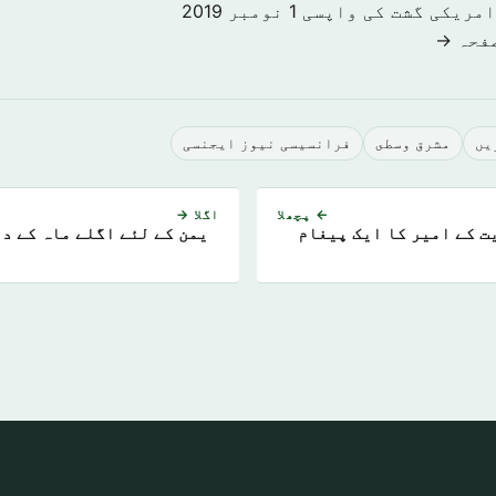
امریکی گشت کی واپسی
1 نومبر 2019
صفحہ →
يں
مشرق وسطى
فرانسیسی نیوز ایجنسی
← پچھلا
اگلا →
ت کے امیر کا ایک پیغام
یمن کے لئے اگلے ماہ کے د