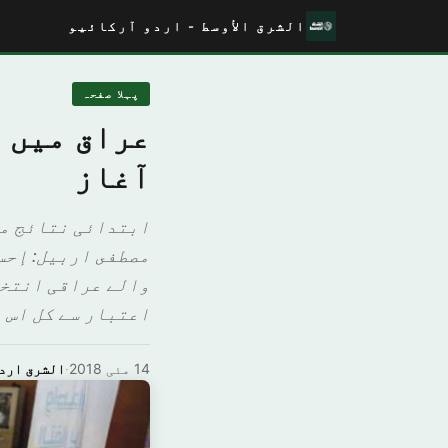
الشرق الأوسط - اردو آرکائیو
پہلا صفحہ
عراق میں 
آغاز
ابتدائی نتائج می
مصطفى اربيل: إحس
والے عراقی انتخا
اعتبار سے کل اس ب
14 مئی 2018
·
الشرق ارد