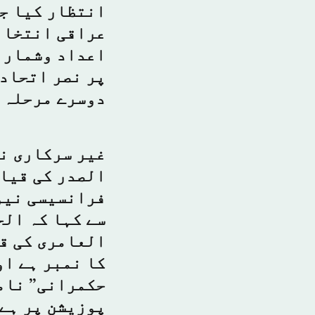
انتظار کیا جا
عراقی انتخابا
اعداد وشمار ک
پر نصر اتحاد 
دوسرے مرحلہ ک
غیر سرکاری نت
الصدر کی قیا
فرانسیسی نیو
سے کہا کہ
الح
العامری کی قی
کا نمبر ہے او
حکمرانی” نامی
پوزیشن پر ہے