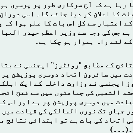
 رہا ہے کہ آج سرکاری طور پر پرسوں ہو
ت کا اعلان کر دیا جائے گا۔ اسی دوران
ے اعتبار سے کل اس بات کا علم ہوا کہ 
ہے جس کی وجہ سے وزیر اعظم حیدر العبا
ے لئے راہ ہموار ہو چکا ہے۔
ائج کے مطابق "روئٹرز” ایجنسی نے بتا
دت میں سائرون اتحاد دوسری پوزیشن پر 
ز ایجنسی نے وزارت داخلہ کے ایک اہلکا
شد الشعبی کی جماعتوں میں سے فتح اتحا
ادت میں دوسری پوزیشن پر ہے اور اس کے
ر جہاں تک نوری المالکی کی قیادت میں 
 اتحاد کی بات ہے تو ابتدائی نتائج می
۔(۔۔۔)