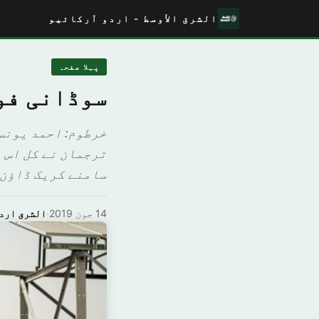
الشرق الأوسط - اردو آرکائیو
پہلا صفحہ
سوڈانی فو
خرطوم: احمد یونس
ترجمان نے کل اس 
سامنے کریک ڈاؤن ک
14 جون 2019
·
الشرق ارد