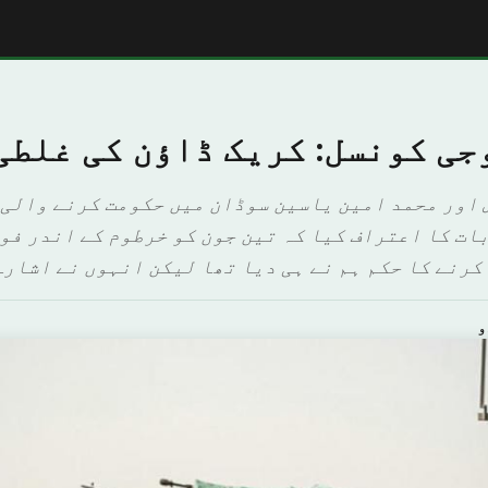
جی کونسل: کریک ڈاؤن کی غلطی
 اور محمد امین یاسین سوڈان میں حکومت کرنے والی 
بات کا اعتراف کیا کہ تین جون کو خرطوم کے اندر فو
رنے کا حکم ہم نے ہی دیا تھا لیکن انہوں نے اشارہ 
و