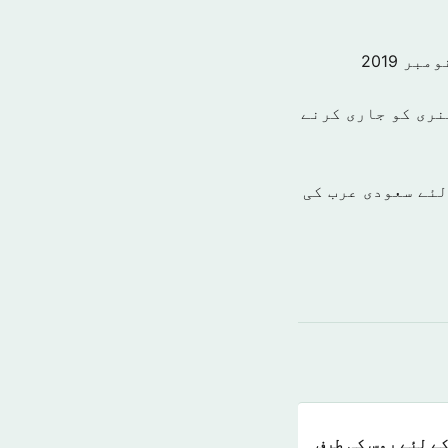
نری کو جاری کرنے
میاب بنانے کے لئے سعودی عرب کی
ے لئے روس کی طرف