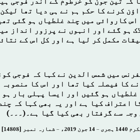
 کہ تین جون کو خرطوم کے اندر فوجی ہی
ؤن کرنے کا حکم ہم نے ہی دیا تھا لیکن
اس کاروائی میں چند غلطیاں ہو گئی تھی
اک ہو گئے اور انہوں نے پرزور انداز می
قات مکمل کر لیا ہے اور کل اس کے نتائج
رنس میں شمس الدین نے کہا کہ فوجی کون
ے کا فیصلہ کیا تھا اور اس کا منصوبہ 
غلطیاں ہو گئیں اور ایسا پہلی بار ہو 
ا اعتراف کیا ہے اور یہ بھی کہا کہ چند
وجہ سے گرفتار بھی کیا گیا ہے۔(۔۔۔)