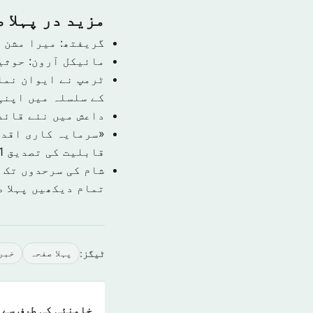
مزید در پہلا 
گریفتھ: میرا مشن 
مائیکل آرون: حوثی
ٹرمپ نے ایوان نما
کے سلسلہ میں اپنی
داعش میں نئے قائد
قابلیت کی تصدیق
1 نومبر 9
شام کی سرحدوں تک 
تمام دیکھیں پہلا 
ٹیگز:
پہلا صفحہ
خبر
خامنئی کی طرف سے 