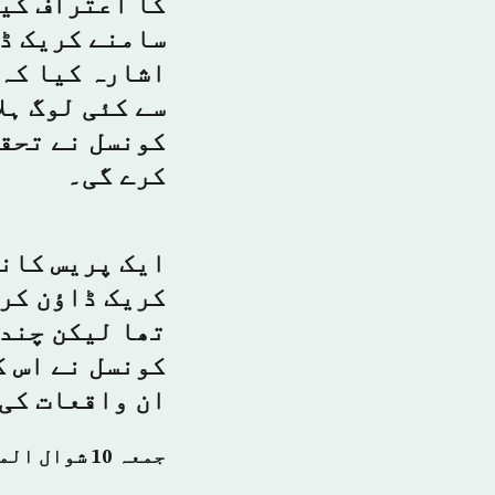
کا اعتراف کیا
سامنے کریک ڈا
اشارہ کیا کہ 
سے کئی لوگ ہل
کونسل نے تحقی
کرے گی۔
ایک پریس کانف
کریک ڈاؤن کرن
تھا لیکن چند 
کونسل نے اس ک
ان واقعات کی 
جمعہ 10 شوال المکرم 1440 ہجری – 14 جون 2019ء – شمارہ نمبر [14808]