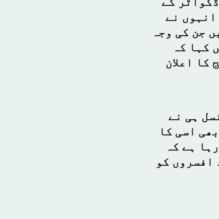
ڈکواٹر کے
 انہوں نے
ں جن کی وجہ
ں کہا کہ
 کا اعلان
سل ہی نے
بھی اسی کا
رہا ہے کہ
 افسروں کو