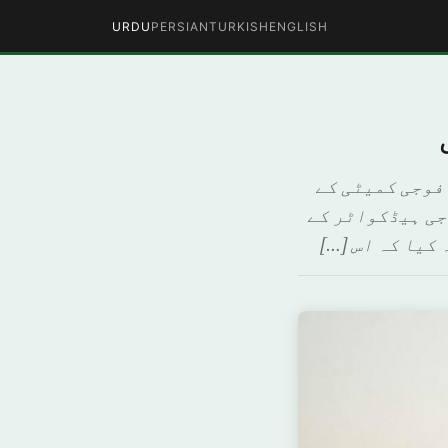
URDU
PERSIAN
TURKISH
ENGLISH
فوجی کمیٹی کے
جی ہیڈکواٹر کے
کیا کہ اس […]