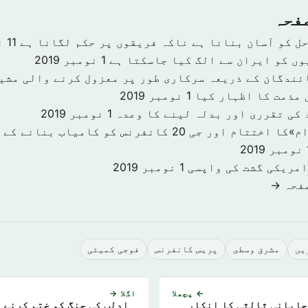
صفحہ
حل کو آسان بنانا ہے ناکہ فریقوں پر حکم لگانا ہے
11 نومبر 2019
وں کو ایران سے الگ کیا جاسکتا ہے
1 نومبر 2019
ئندگان کے ذریعہ سرکاری طور پر معزول کرنے والی مشی
 مذمت کا اظہار کیا
1 نومبر 2019
 کی تقرری اور بدلہ لینے کا وعدہ
1 نومبر 2019
«سرمایہ کاری اقدام»کا اختتام اور جی 20 کانفرنس کو کا
201
امریکی گشت کی واپسی
1 نومبر 2019
صفحہ →
يں
مشرق وسطى
پریس کانفرنس
فوجی کمیٹی
← پچھلا
اگلا →
جاپانی ثالثی کا انکار
ادلب کی جنگ کو ختم کرنے ک