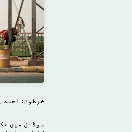
خرطوم: احمد ی
سوڈان میں حکو