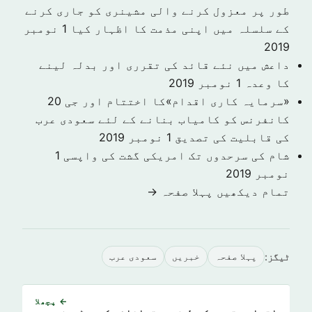
طور پر معزول کرنے والی مشینری کو جاری کرنے
کے سلسلہ میں اپنی مذمت کا اظہار کیا
1 نومبر
2019
داعش میں نئے قائد کی تقرری اور بدلہ لینے
کا وعدہ
1 نومبر 2019
«سرمایہ کاری اقدام»کا اختتام اور جی 20
کانفرنس کو کامیاب بنانے کے لئے سعودی عرب
کی قابلیت کی تصدیق
1 نومبر 2019
شام کی سرحدوں تک امریکی گشت کی واپسی
1
نومبر 2019
تمام دیکھیں پہلا صفحہ →
ٹیگز:
پہلا صفحہ
خبريں
سعودى عرب
← پچھلا