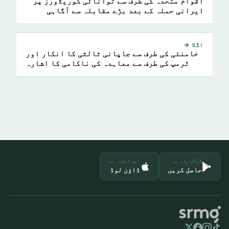
اقوام متحدہ کی طرف سے توانائی کوریڈورز پر
ایرانی حملہ کے بعد بڑے مقابلہ سے آگاہی
اگلا →
خامنئی کی طرف سے جاپانی ثالثی کا انکار اور
ٹرمپ کی طرف سے معاہدہ کی ناکامی کا اشارہ
گوگل پلے پر
ایپ اسٹور سے
حاصل کریں
ڈاؤن لوڈ