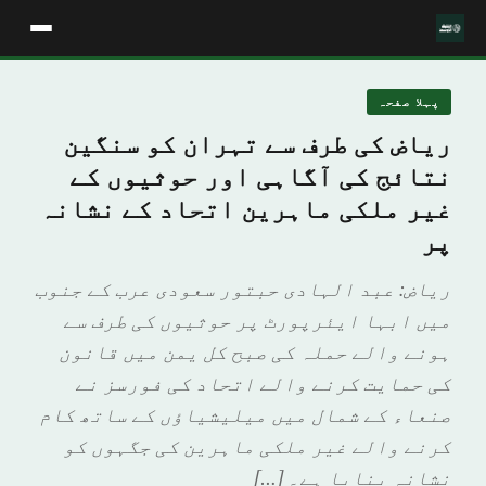
پہلا صفحہ
ریاض کی طرف سے تہران کو سنگین
نتائج کی آگاہی اور حوثیوں کے
غیر ملکی ماہرین اتحاد کے نشانہ
پر
ریاض: عبد الہادی حبتور سعودی عرب کے جنوب
میں ابہا ایئرپورٹ پر حوثیوں کی طرف سے
ہونے والے حملہ کی صبح کل یمن میں قانون
کی حمایت کرنے والے اتحاد کی فورسز نے
صنعاء کے شمال میں میلیشیاؤں کے ساتھ کام
کرنے والے غیر ملکی ماہرین کی جگہوں کو
نشانہ بنایا ہے۔ […]