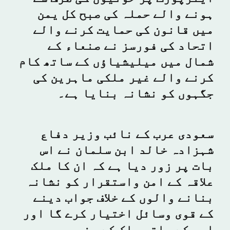
ہونے والے حملہ کی صبح کل یمن
میں قانون کی حمایت کرنے والے
اتحاد کی فورسز نے صنعاء کے
شمال میں میلیشیاؤں کے ساتھ کام
کرنے والے غیر ملکی ماہرین کی
جگہوں کو نشانہ بنایا ہے۔
سعودی عرب کے نائب وزیر دفاع
شہزادہ خالد ابن سلمان نے اس
بات پر زور دیا ہے کہ ان کا ملک
علاقہ کے امن واستقرار کو نشانہ
بنانے والوں کے خلاف جواب دینے
کے قوی وسائل اختیار کرے گا اور