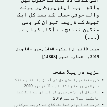
اسی کے ساتھ ملک کے جنوب میں
واقع ابہا ایئرپورٹ پر ہونے
والے حوثی حملہ کے بعد کل ایک
ٹیوٹ کے ذریعہ تہران کو بھی
سنگین نتائج سے آگاہ کیا ہے۔
(۔۔۔)
جمعہ 10 شوال المکرم 1440 ہجری – 14 جون
2019ء – شمارہ نمبر [14808]
مزید در پہلا صفحہ
گریفتھ: میرا مشن حل کو آسان بنانا ہے ناکہ
فریقوں پر حکم لگانا ہے
11 نومبر 2019
مائیکل آرون: حوثیوں کو ایران سے الگ کیا
جاسکتا ہے
1 نومبر 2019
ٹرمپ نے ایوان نمائندگان کے ذریعہ سرکاری