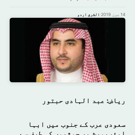
14 جون 2019
·
الشرق اردو
ریاض: عبد الہادی حبتور
سعودی عرب کے جنوب میں ابہا
ایئرپورٹ پر حوثیوں کی طرف سے