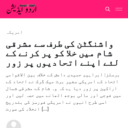
امريكہ
واشنگٹن کی طرف سے مشرقی
شام میں خلا کو پر کرنے کے
لئے اپنے اتحادیوں پر زور
برسلز: ابراہیم حمیدی داعش کے خلاف بین الاقوامی
اتحاد کے امریکی سفیر برٹ میک گرک نے اتحاد کے
اراکین پر زور دیا ہے کہ وہ شام کے مشرقی شمال
میں فوجی اور مالی بوجھ اٹھانے میں حصہ لیں اور
اسی طرح انہوں نے امریکی فورسز کی بتدریج
انخلاء کی صورت […]