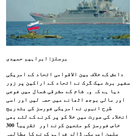
برسلز: ابراہیم حمیدی
داعش کے خلاف بین الاقوامی اتحاد کے امریکی
سفیر برٹ میک گرک نے اتحاد کے اراکین پر زور
دیا ہے کہ وہ شام کے مشرقی شمال میں فوجی
اور مالی بوجھ اٹھانے میں حصہ لیں اور اسی
طرح انہوں نے امریکی فورسز کی بتدریج
انخلاء کی صورت میں خلا کو پر کرنے کے لئے بھی
خاص فورسز کو متعین کرنے اور تقریباً 300
ملین امریکی ڈالر فراہم کرنے کا مطالبہ