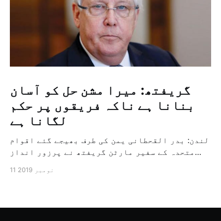
گریفتھ: میرا مشن حل کو آسان
بنانا ہے ناکہ فریقوں پر حکم
لگانا ہے
لندن: بدر القحطانی یمن کی طرف بھیجے گئے اقوام
متحدہ کے سفیر مارٹن گریفتھ نے پرزور انداز
میں کہا کہ وہ یمن میں جنگ کے خاتمہ کے لئے
11 نومبر 2019
ثالثی اور اس کشمکش کی حدبندی کرنے کے لئے ایک
وسیع معاہدہ کرنے کے سلسلہ میں مدد کرنے کا
کردار ادا کر رہے ہیں […]