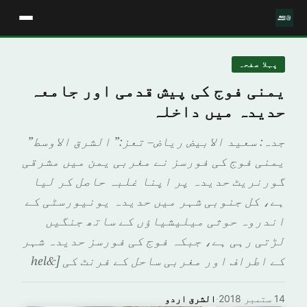
پہلا صفحہ
یمنی فوج کی پیش قدمی اور جامعہ
حدیدہ میں داخلہ
جدہ: سعید الابیض ریاض– تعز:” الشرق الاوسط”
یمنی فوج کی فورسز نے مغربی یمن میں مشرقی
گورنریٹ حدیدہ پر اپنا غلبہ حاصل کر لیا
ہے، کل جنوبی شہر میں حدیدہ یونیورسٹی کے
اندروہ حوثی میلیشیاؤں کے ساتھ جنگیں
لڑتی رہی ہے، جبکہ فوج کی فورسز حدیدہ شہر
کے اطراف اور مغربی ساحل کے فرنٹ کی [&hel
14 ستمبر 2018
·
الشرق اردو