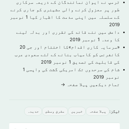
ٹرمپ نے ایوان نمائندگان کے ذریعہ سرکاری
طور پر معزول کرنے والی مشینری کو جاری کرنے
کے سلسلہ میں اپنی مذمت کا اظہار کیا
1 نومبر
2019
داعش میں نئے قائد کی تقرری اور بدلہ لینے
کا وعدہ
1 نومبر 2019
«سرمایہ کاری اقدام»کا اختتام اور جی 20
کانفرنس کو کامیاب بنانے کے لئے سعودی عرب
کی قابلیت کی تصدیق
1 نومبر 2019
شام کی سرحدوں تک امریکی گشت کی واپسی
1
نومبر 2019
تمام دیکھیں پہلا صفحہ →
ٹیگز:
پہلا صفحہ
خبريں
مشرق وسطى
حدیدہ