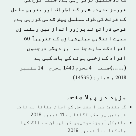
ساتھ جنگیں لڑتی رہی ہے، جبکہ فوج کی
فورسز حدیدہ شہر کے اطراف اور مغربی ساحل
کے فرنٹ کی طرف مسلسل پیش قدمی کررہی ہے،
فوجی ذرائع نے پرزور انداز میں رہنماؤں
سمیت انقلابی میلیشیاؤں کے تقریباً 60
افرادکے مارے جانے اور دیگر درجنوں
افراد کے زخمی ہونے کی بات کہی ہے
(……)
جمعہ – 4محرم 1440 ہجرى – 14 ستمبر
2018 ء شماره ( 14535)
مزید در پہلا صفحہ
گریفتھ: میرا مشن حل کو آسان بنانا ہے ناکہ
فریقوں پر حکم لگانا ہے
11 نومبر 2019
مائیکل آرون: حوثیوں کو ایران سے الگ کیا
جاسکتا ہے
1 نومبر 2019