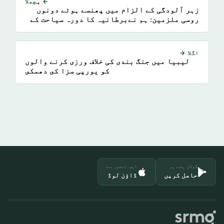
← پچھلا
زہر آلودگی کے الزام میں پھنسے ہوئے دونوں
روسی ملزمین: ہم نےبرطانیہ کا دورہ سیاحت کے
لیے کیا ہے
اگلا →
لیبیا میں جنگ بندی کی خلاف ورزی کرنے والوں
کو یورپی سزا كى دهمكى
گوگل پلے پر
ایپ اسٹور سے
حاصل کریں
ڈاؤن لوڈ