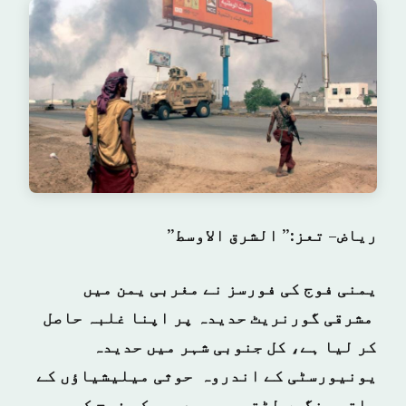
ریاض– تعز:” الشرق الاوسط”
یمنی فوج کی فورسز نے مغربی یمن میں
مشرقی گورنریٹ حدیدہ پر اپنا غلبہ حاصل
کر لیا ہے، کل جنوبی شہر میں حدیدہ
یونیورسٹی کے اندروہ حوثی میلیشیاؤں کے