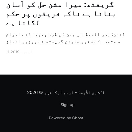
گریفتھ: میرا مشن حل کو آسان
بنانا ہے ناکہ فریقوں پر حکم
لگانا ہے
لندن: بدر القحطانی یمن کی طرف بھیجے گئے اقوام
متحدہ کے سفیر مارٹن گریفتھ نے پرزور انداز
میں کہا کہ وہ یمن میں جنگ کے خاتمہ کے لئے
11 نومبر 2019
ثالثی اور اس کشمکش کی حدبندی کرنے کے لئے ایک
وسیع معاہدہ کرنے کے سلسلہ میں مدد کرنے کا
کردار ادا کر رہے ہیں […]
الشرق الأوسط - اردو آرکائیو
© 2026
Sign up
Powered by Ghost