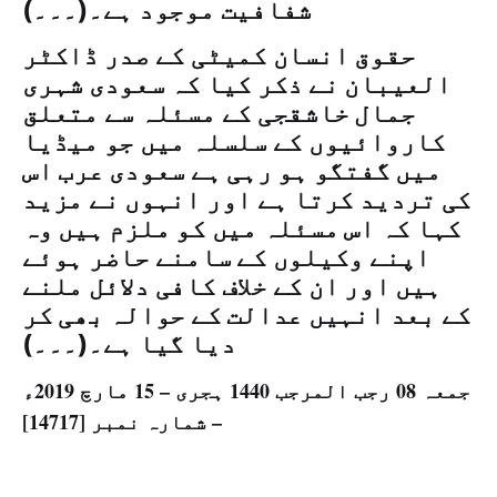
شفافیت موجود ہے۔(۔۔۔)
حقوق انسان کمیٹی کے صدر ڈاکٹر
العیبان نے ذکر کیا کہ سعودی شہری
جمال خاشقجی کے مسئلہ سے متعلق
کاروائیوں کے سلسلہ میں جو میڈیا
میں گفتگو ہو رہی ہے سعودی عرب اس
کی تردید کرتا ہے اور انہوں نے مزید
کہا کہ اس مسئلہ میں کو ملزم ہیں وہ
اپنے وکیلوں کے سامنے حاضر ہوئے
ہیں اور ان کے خلاف کافی دلائل ملنے
کے بعد انہیں عدالت کے حوالہ بھی کر
دیا گیا ہے۔(۔۔۔)
جمعہ 08 رجب المرجب 1440 ہجری – 15 مارچ 2019ء
– شمارہ نمبر [14717]