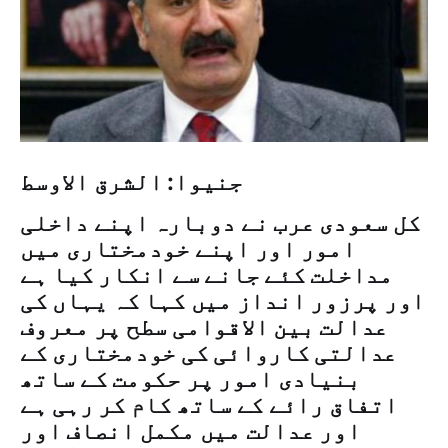
جنیوا: الشرق الاوسط
کل سعودی عرب نے دوبارہ اپنے داخلی
امور اور اپنے خودمختاری میں
مداخلت کئے جانے سے انکار کیا ہے
اور پرزور انداز میں کہا کہ یہاں کی
عدالت بین الاقوامی سطح پر معروف
عدالتی کاروائی کی خودمختاری کے
بنیادی امور پر حکومت کے ساتھ
اتفاق رائے کے ساتھ کام کر رہی ہے
اور عدالت میں مکمل انصاف اور