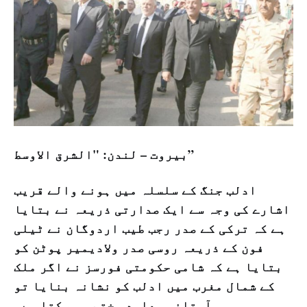
بیروت – لندن: "الشرق الاوسط”
ادلب جنگ کے سلسلہ میں ہونے والے قریب
اشارے کی وجہ سے ایک صدارتی ذریعہ نے بتایا
ہے کہ ترکی کے صدر رجب طیب اردوگان نے ٹیلی
فون کے ذریعہ روسی صدر ولادیمیر پوٹن کو
بتایا ہے کہ شامی حکومتی فورسز نے اگر ملک
کے شمال مغرب میں ادلب کو نشانہ بنایا تو
آستانہ معاہدہ ختم ہو سکتا ہے۔