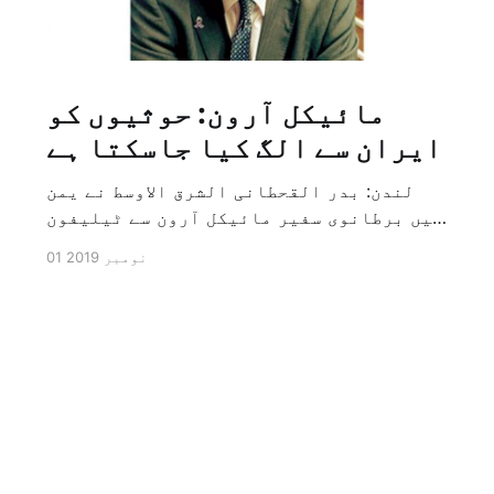
مائیکل آرون: حوثیوں کو
ایران سے الگ کیا جاسکتا ہے
لندن: بدر القحطانی الشرق الاوسط نے یمن
میں برطانوی سفیر مائیکل آرون سے ٹیلیفون
پر ہونے والے انٹرویو کے دوران سوال کیا
01 نومبر 2019
کہ کیا ایران کو حوثیوں سے الگ کیا جاسکتا
ہے؟ تو انہوں نے جواب کے طور پر کہا کہ ہاں
کیا جا سکتا ہے اور انہوں نے یہ بھی کہا
[…]