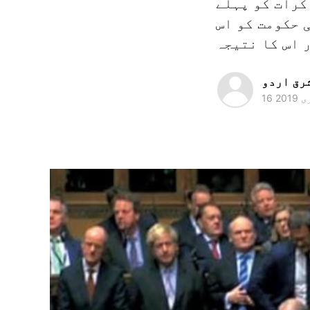
کرات کو پہلے
 حکومت کو اس
رق اردو
 2019