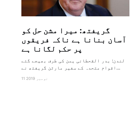
گریفتھ: میرا مشن حل کو
آسان بنانا ہے ناکہ فریقوں
پر حکم لگانا ہے
لندن: بدر القحطانی یمن کی طرف بھیجے گئے
اقوام متحدہ کے سفیر مارٹن گریفتھ نے
پرزور انداز میں کہا کہ وہ یمن میں جنگ کے
11 نومبر 2019
خاتمہ کے لئے ثالثی اور اس کشمکش کی
حدبندی کرنے کے لئے ایک وسیع معاہدہ کرنے
کے سلسلہ میں مدد کرنے کا کردار ادا کر
رہے ہیں […]