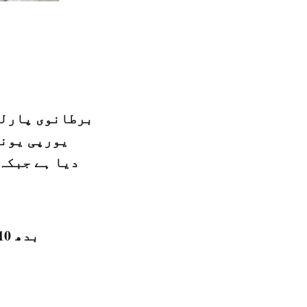
برطانوی پارلی
یورپی یونی
دیا ہے جبکہ 
بدھ 10 جمادی الاول 1440 ہجری – 16 جنوری 2019ء – شمارہ نمبر [14659]