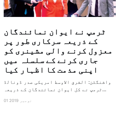
ٹرمپ نے ایوان نمائندگان
کے ذریعہ سرکاری طور پر
معزول کرنے والی مشینری کو
جاری کرنے کے سلسلہ میں
اپنی مذمت کا اظہار کیا
واشنگٹن: الشرق الاوسط امریکی صدر ڈونالڈ
ٹرمپ نے کل ایوان نمائندگان کے ذریعہ
سرکاری طور پر معزول کرنے والی مشینری کو
01 نومبر 2019
جاری کرنے کے سلسلہ میں اپنی مذمت کا
اظہار کیا ہے اور کہا ہے کہ امریکی تاریخ
کی سب سے بڑی سیاسی بائکاٹ کی مہم ہے۔
وائٹ ہاؤس […]