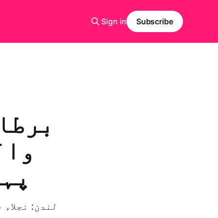
Sign in
Subscribe
برطان
وال
پہل
لندن: نجلاء