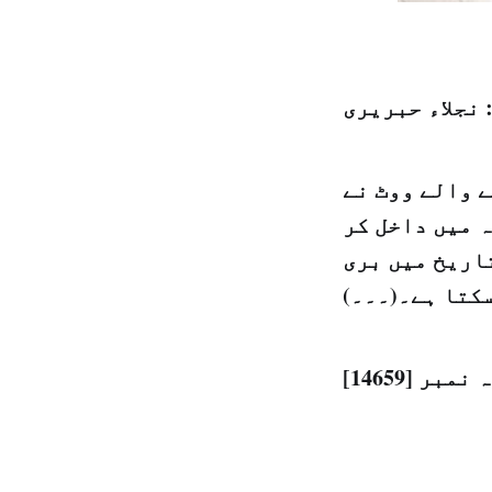
 نجلاء حبریری
 والے ووٹ نے
 میں داخل کر
تاریخ میں بری
سکتا ہے۔(۔۔۔)