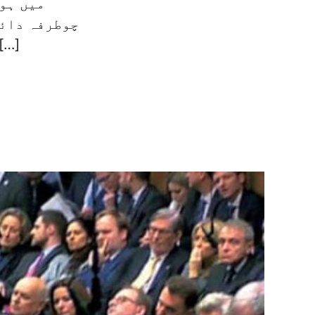
میں ہو
چوطرفہ دائر
نئی حکومت کی تاریخ میں بری سکشت ملی ہے اور اس 