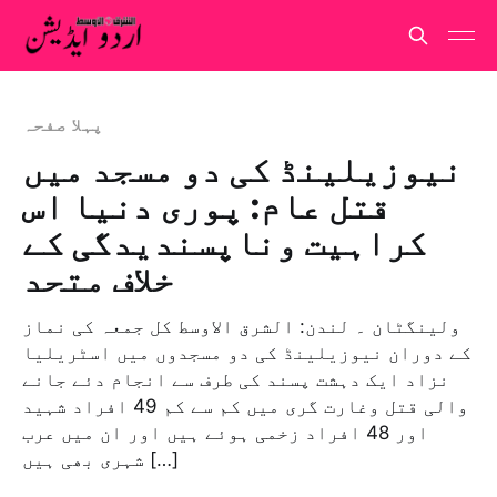
پہلا صفحہ
نیوزیلینڈ کی دو مسجد میں
قتل عام: پوری دنیا اس
کراہیت وناپسندیدگی کے
خلاف متحد
ولینگٹان ۔ لندن: الشرق الاوسط کل جمعہ کی نماز
کے دوران نیوزیلینڈ کی دو مسجدوں میں اسٹریلیا
نزاد ایک دہشت پسند کی طرف سے انجام دئے جانے
والی قتل وغارت گری میں کم سے کم 49 افراد شہید
اور 48 افراد زخمی ہوئے ہیں اور ان میں عرب
شہری بھی ہیں […]