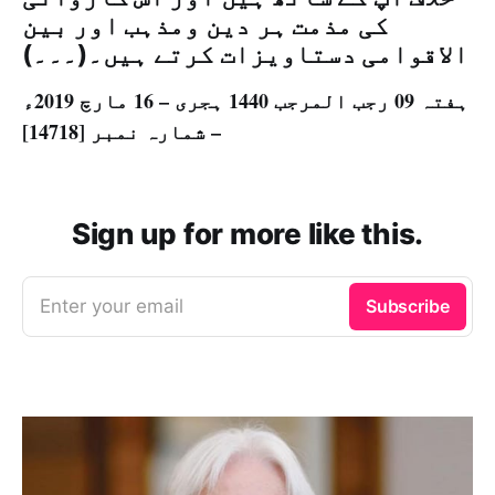
کی مذمت ہر دین ومذہب اور بین
الاقوامی دستاویزات کرتے ہیں۔(۔۔۔)
ہفتہ 09 رجب المرجب 1440 ہجری – 16 مارچ 2019ء
– شمارہ نمبر [14718]
Sign up for more like this.
Enter your email
Subscribe