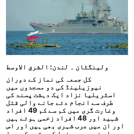
ولینگٹان ۔ لندن: الشرق الاوسط
کل جمعہ کی نماز کے دوران
نیوزیلینڈ کی دو مسجدوں میں
اسٹریلیا نزاد ایک دہشت پسند کی
طرف سے انجام دئے جانے والی قتل
وغارت گری میں کم سے کم 49 افراد
شہید اور 48 افراد زخمی ہوئے ہیں
اور ان میں عرب شہری بھی ہیں اور اس
حملہ نے پوری دنیا کو متحد کر دیا