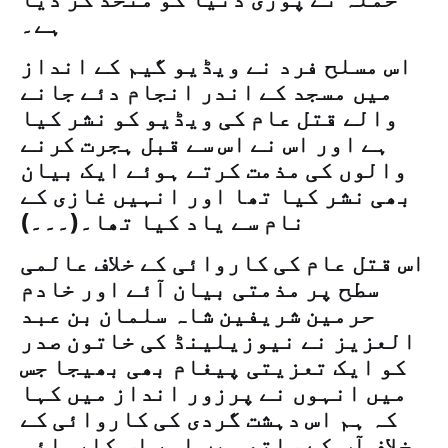
ہے۔
اس مسلح فرد نے ویڈیو گیم کے انداز
میں مسجد کے اندر انجام دئے جانے
والے قتل عام کی ویڈیو کو نشر کیا
ہے اور اس نے اس سے قبل ہجرت کرنے
والوں کی مذمت کرتے ہوئے ایک بیان
بھی نشر کیا تھا اور انہیں غازی کے
نام سے یاد کیا تھا۔(۔۔۔)
اس قتل عام کی کاروائی کے خلاف عالمی
سطح پر مذمتی بیان آئے اور خادم
حرمین شریفین شاہ سلمان بن عبد
العزیز نے نیوزیلینڈ کی خاتون صدر
کو ایک تعزیتی پیغام بھی بھیجا جس
میں انہوں نے پرزور انداز میں کہا
کہ ہم اس دہشت گردی کی کاروائی کے
خلاف آپ کے ساتھ ہیں اور اس کاروائی