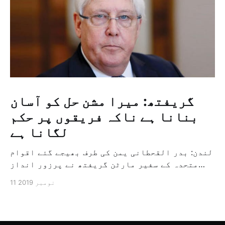
گریفتھ: میرا مشن حل کو آسان
بنانا ہے ناکہ فریقوں پر حکم
لگانا ہے
لندن: بدر القحطانی یمن کی طرف بھیجے گئے اقوام
متحدہ کے سفیر مارٹن گریفتھ نے پرزور انداز
میں کہا کہ وہ یمن میں جنگ کے خاتمہ کے لئے
11 نومبر 2019
ثالثی اور اس کشمکش کی حدبندی کرنے کے لئے ایک
وسیع معاہدہ کرنے کے سلسلہ میں مدد کرنے کا
کردار ادا کر رہے ہیں […]