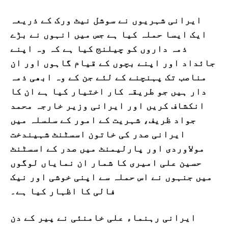
ایرانی شہریوں نے سوشل نیٹ ورک کے ذریعہ
ایک ایسا حملہ کیا ہے جس میں انہوں نے بڑے
ذمہ داروں کو چیلنج کیا ہے کہ وہ اپنے
جائداد اور اپنے بچوں کے قیام گاہوں اور ان
مناصب تک پہنچنے کے لئے جن کے وہ ابھی ذمہ
دار ہیں جو طریقہ کار اختیار کیا ہے ان کا
انکشاف کریں اور ایرانی وزیر خارجہ محمد
جواد ظریف، شہریت کے امور کے سلسلہ میں
ایرانی صدر کی خاتون اسسٹنٹ شہیندخت
مولاوردی اور پارلیمنٹ میں صدر کے اسسٹنٹ
حسین علی امیری کا شمار ان نمایاں لوگوں
میں جنہوں نے اس حملہ سے اپنی خوشی اور نیک
فالی کا اظہار کیا ہے۔
ایرانی رہنماء علی خامنئی نے پیر کے دن