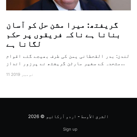
گریفتھ: میرا مشن حل کو آسان
بنانا ہے ناکہ فریقوں پر حکم
لگانا ہے
لندن: بدر القحطانی یمن کی طرف بھیجے گئے اقوام
متحدہ کے سفیر مارٹن گریفتھ نے پرزور انداز
میں کہا کہ وہ یمن میں جنگ کے خاتمہ کے لئے
11 نومبر 2019
ثالثی اور اس کشمکش کی حدبندی کرنے کے لئے ایک
وسیع معاہدہ کرنے کے سلسلہ میں مدد کرنے کا
کردار ادا کر رہے ہیں […]
الشرق الأوسط - اردو آرکائیو
© 2026
Sign up