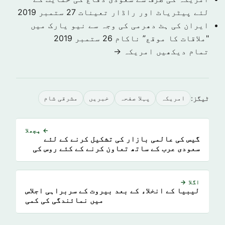
لئے پیٹریاٹ اور راڈار تعینات
27 ستمبر 2019
ایران کی ہٹ دھرمی کی وجہ سے نیو یارک میں
"ملاقات کا موقع” ناکام
26 ستمبر 2019
تمام دیکھیں امريكہ →
ٹیگز:
امريكہ
پہلا صفحہ
خبريں
مشرقی شام
← پچھلا
گیس کی عالمی بازار کی تشکیل کرنے کے لئے
سعودی عرب کے ساتھ تعاون کرنے کے کئے روس کی
خواہش
اگلا →
لیبیا کے انخلاء کے بعد بیروت کے سربراہی اجلاس
میں نمائندگی کی کمی