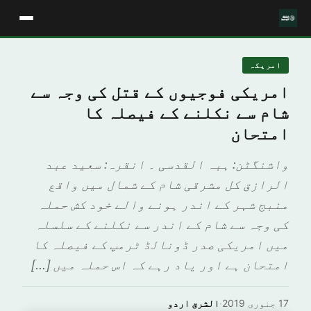
امريكہ
امریکی فوجیوں کے قتل کی وجہ سے
شام سے نکلنے کے فیصلہ کا
امتحان
واشنگٹن: ہبہ القدسی ۔ انقرہ: سعید عبد
الرازق کل مشرقی شام کے شمال میں واقع
منبج شہر کے اندر ہونے والے خود کش حملہ
کی وجہ سے شام کے اندر سے نکلنے کے سلسلہ
میں امریکی صدر ڈونالڈ ٹرمپ کے فیصلہ کا
امتحان ہے اور یاد رہے کہ اس حملہ میں […]
17 جنوری 2019
·
الشرق اردو