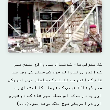
کل مشرقی شام کے شمال میں واقع منبج شہر
کے اندر ہونے والے خود کش حملہ کی وجہ سے
شام کے اندر سے نکلنے کے سلسلہ میں امریکی
صدر ڈونالڈ ٹرمپ کے فیصلہ کا امتحان ہے
اور یاد رہے کہ اس حملہ میں شام کے دو شہری
اور دو امریکی فوج ہلاک ہوئے ہیں۔(۔۔۔)