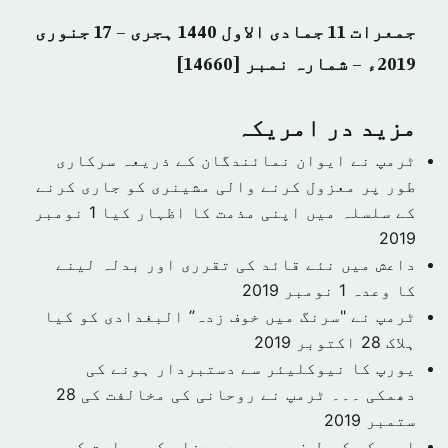
جمعرات 11 جمادی الاول 1440 ہجری – 17 جنوری
2019ء – شمارہ نمبر [14660]
مزید در امريكہ
ٹرمپ نے ایوان نمائندگان کے ذریعہ سرکاری
طور پر معزول کرنے والی مشینری کو جاری کرنے
کے سلسلہ میں اپنی مذمت کا اظہار کیا
1 نومبر
2019
داعش میں نئے قائد کی تقرری اور بدلہ لینے
کا وعدہ
1 نومبر 2019
ٹرمپ نے "سرنگ میں خوف زدہ” البغدادی کو کیا
ہلاک
28 اکتوبر 2019
یورپ کا نیوکلیئر سے دستبردار ہونے کی
دھمکی ۔۔۔ ٹرمپ نے روحانی کی مخالفت کی
28
ستمبر 2019
امریکہ کی طرف سے سعودی دفاع کی حمایت کے