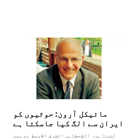
مائیکل آرون: حوثیوں کو
ایران سے الگ کیا جاسکتا ہے
لندن: بدر القحطانی الشرق الاوسط نے یمن