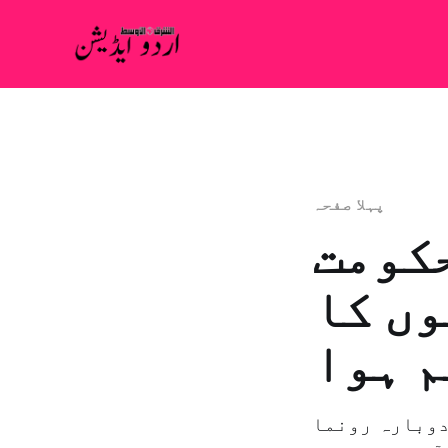
پہلا صفحہ
حکومت
وں کا
 ہوا
دوبارہ رونما