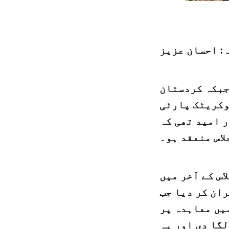
: احسان عزیز
جبکہ کردستان
وکریٹک پارٹی
ر امید تھی کہ
لاس منعقد ہو۔
س کے آخر میں
ان کر دیا جب
میں معاہدہ پر
لگا دی اور یہ