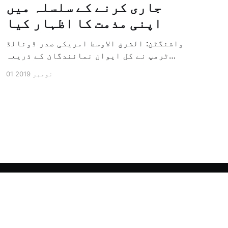
جاری کرنے کے سلسلہ میں
اپنی مذمت کا اظہار کیا
واشنگٹن: الشرق الاوسط امریکی صدر ڈونالڈ
ٹرمپ نے کل ایوان نمائندگان کے ذریعہ
سرکاری طور پر معزول کرنے والی مشینری کو
01 نومبر 2019
جاری کرنے کے سلسلہ میں اپنی مذمت کا
اظہار کیا ہے اور کہا ہے کہ امریکی تاریخ
کی سب سے بڑی سیاسی بائکاٹ کی مہم ہے۔
وائٹ ہاؤس […]
Powered by Ghost