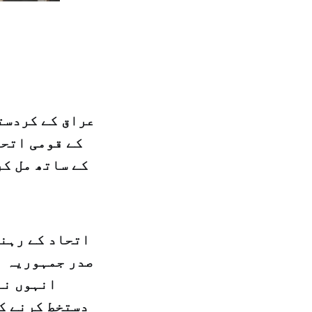
عراق کے کردست
کے قومی اتحا
کے ساتھ مل کر
اتحاد کے رہنم
صدر جمہوریہ ب
انہوں نے
دستخط کرنے کے