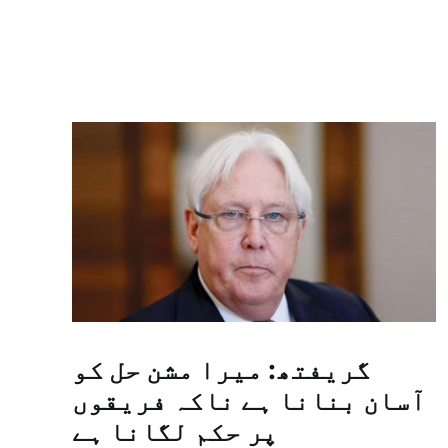
گریفتھ: میرا مشن حل کو
آسان بنانا ہے ناکہ فریقوں
پر حکم لگانا ہے