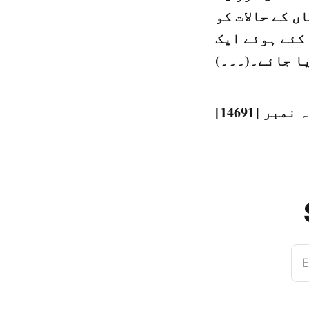
ں کے حالات کو
کئے ہوئے ایک
ا جائے۔(۔۔۔)
E