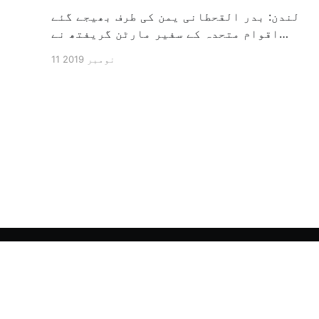
لندن: بدر القحطانی یمن کی طرف بھیجے گئے
اقوام متحدہ کے سفیر مارٹن گریفتھ نے
پرزور انداز میں کہا کہ وہ یمن میں جنگ کے
11 نومبر 2019
خاتمہ کے لئے ثالثی اور اس کشمکش کی
حدبندی کرنے کے لئے ایک وسیع معاہدہ کرنے
کے سلسلہ میں مدد کرنے کا کردار ادا کر
رہے ہیں […]
الشرق الأوسط - اردو آرکائیو
© 2026