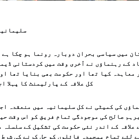
سلیمانیہ
ان میں سیاسی بحران دوبارہ رونما ہو چکا ہے 
د کے رہنماؤں نے آخری وقت میں کردستانی ڈیم
 معاہدہ کیا تھا اور حکومت بھی بنایا تھا او
کل علاقہ کے پارلیمنٹ کا پہلا اج
اؤں کی کمیٹی نے کل سلیمانیہ میں منعقدہ اجلا
رہم صالح کی موجودگی تمام فریق کو اس وقت حیر
 علاقہ کے اندر نئی حکومت کی تشکیل کے سلسلہ 
 لئے تمام پیچیدہ فائلوں کو حل کرنے کی شرط 