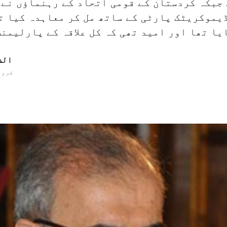
 جبکہ کردستان کے قومی اتحاد کے رہنماؤں نے 
یموکریٹک پارٹی کے ساتھ مل کر معاہدہ کیا ت
الش
17 فروری