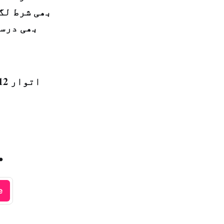
بھی شرط لگا
بھی درست
اتوار 12 جمادی الآخر 1440 ہجری – 17 فروری 2019ء – شمارہ نمبر [14691]
.
e