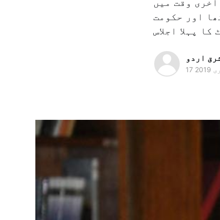
آخری وقت میں
ھا اور حکومت
رق اردو
 2019