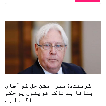
گریفتھ: میرا مشن حل کو آسان
بنانا ہے ناکہ فریقوں پر حکم
لگانا ہے