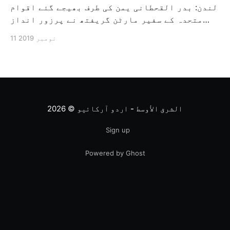
لندن: بدر القحطانی یمن کی طرف بھیجے گئے اقوام
متحدہ کے سفیر مارٹن گریفتھ نے پرزور انداز
میں کہا کہ وہ یمن میں جنگ کے خاتمہ کے لئے
11 نومبر 2019
ثالثی اور اس کشمکش کی حدبندی کرنے کے لئے ایک
وسیع معاہدہ کرنے کے سلسلہ میں مدد کرنے کا
کردار ادا کر رہے ہیں […]
الشرق الأوسط - اردو آرکائیو
© 2026
Sign up
Powered by Ghost