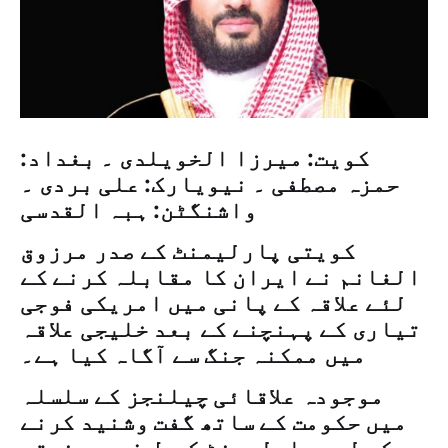
کویت: میرزا الخویلدی ۔ بغداد:
حمزہ مصطفی ۔ نیویارک: علی بردی ۔
واشنگٹن: ہبہ القدسی
کویتی پارلیمنٹ کے صدر مرزوق
الغانم نے ایران کا مقابلہ کرنے کے
لئے علاقہ کے پانی میں امریکی فوجی
تیاری کے پہنچنے کے بعد خلیجی علاقہ
میں ممکنہ جنگ سے آگاہ کیا ہے۔
موجودہ علاقائی چیلنجز کے سلسلہ
میں حکومت کے ساتھ گفت وشنید کرنے