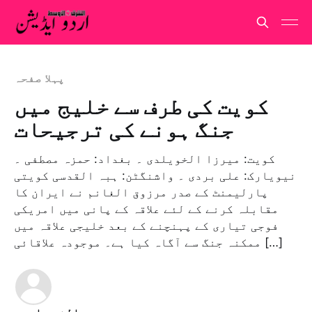
پہلا صفحہ
کویت کی طرف سے خلیج میں
جنگ ہونے کی ترجیحات
کویت: میرزا الخویلدی ۔ بغداد: حمزہ مصطفی ۔
نیویارک: علی بردی ۔ واشنگٹن: ہبہ القدسی کویتی
پارلیمنٹ کے صدر مرزوق الغانم نے ایران کا
مقابلہ کرنے کے لئے علاقہ کے پانی میں امریکی
فوجی تیاری کے پہنچنے کے بعد خلیجی علاقہ میں
ممکنہ جنگ سے آگاہ کیا ہے۔ موجودہ علاقائی […]