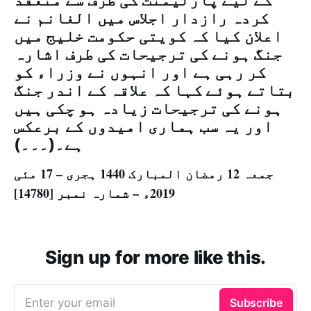
کے لیے پارلیمنٹ کی طرف سے منعقد
کردہ رازدار اجلاس میں الغانم نے
اعلان کیا کہ کویتی حکومت خلیج میں
جنگ ہونے کی ترجیحات کی طرف اشارہ
کر رہی ہے اور انہوں نے وزراء کو
بتاتے ہوئے کہا کہ علاقہ کے اندر جنگ
ہونے کی ترجیحات زیادہ ہو چکی ہیں
اور یہ سب ہماری امیدوں کے برعکس
ہے۔(۔۔۔)
جمعہ 12 رمضان المبارک 1440 ہجری – 17 مئی
2019ء – شمارہ نمبر [14780]
Sign up for more like this.
Enter your email
Subscribe