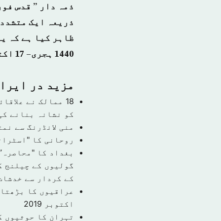
ذمہ دار ” قدس فور
ذریعہ ایک متشدد 
1440 ہجری– 17 اکتوبر 2018 ء – شمارہ نمبر [ 14568]
مزید در ایرا
18 ممالک نے علاق
کو نشانہ بنانے کی
منی لانڈرنگ سے نمٹ
روحانی کا "اسٹراٹ
بغداد کا "محاصرہ”
گولیوں کے چیلنج ک
کے کردار سے خدشات
عراقیوں کا بڑھتا 
اکتوبر 2019
تہران کا حوثیوں ک