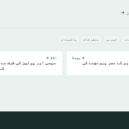
ن →
حہ
خبريں
متفرقات
پاکستان
← پچھلا
اگلا →
ی کے مصر پہونچنے کی
سیسی اور پوتین کی طرف سے
کے