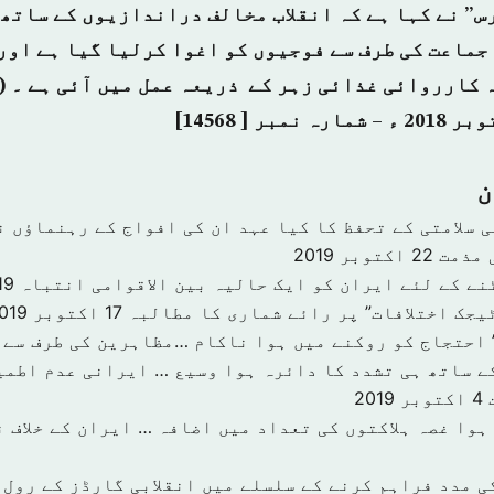
س” نے کہا ہے کہ انقلاب مخالف دراندازیوں کے ساتھ
جماعت کی طرف سے فوجیوں کو اغوا کرلیا گیا ہے اور
ن
ائی سلامتی کے تحفظ کا کیا عہد ان کی افواج کے رہنماؤں 
 مذمت
22 اکتوبر 2019
نے کے لئے ایران کو ایک حالیہ بین الاقوامی انتباہ
19 اکتوبر 9
یجک اختلافات” پر رائے شماری کا مطالبہ
17 اکتوبر 2019
 احتجاج کو روکنے میں ہوا ناکام …مظاہرین کی طرف سے 
ے ساتھ ہی تشدد کا دائرہ ہوا وسیع … ایرانی عدم اطمی
4 اکتوبر 2019
ہوا غصہ ہلاکتوں کی تعداد میں اضافہ … ایران کے خلاف 
ی مدد فراہم کرنے کے سلسلے میں انقلابی گارڈز کے رول 