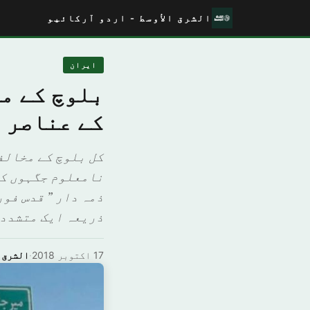
الشرق الأوسط - اردو آرکائیو
ایران
بلوچ کے م
کے عناصر 
کل بلوچ کے مخالف
نامعلوم جگہوں کی
ذمہ دار ” قدس فور
ذریعہ ایک متشدد 
17 اکتوبر 2018
·
الشرق 