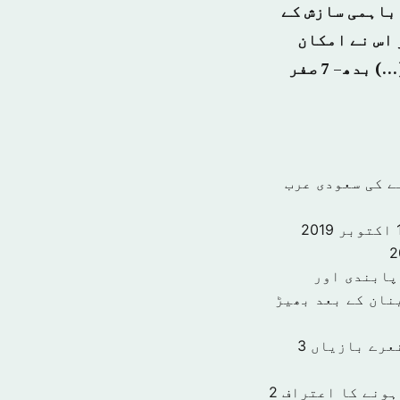
 باہمی سازش کے
 اس نے امکان
ظاہر کیا ہے کہ یہ کارروائی غذائی زہر کے ذریعہ عمل میں آئی ہے ۔ (…) بدھ– 7 صفر
نے کی سعودی عرب
201
پابندی اور
نان کے بعد بھیڑ
نعرے بازیاں
3
ہونے کا اعتراف
2