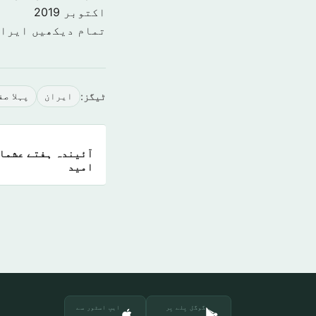
اکتوبر 2019
تمام دیکھیں ایرا
ٹیگز:
ایران
پہلا صف
آئیندہ ہفتے عشماو
امید
گوگل پلے پر
ایپ اسٹور سے