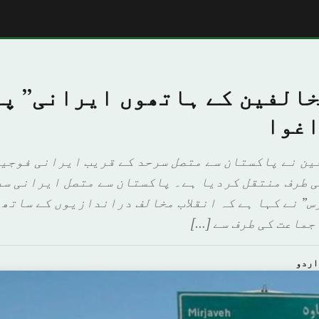
خالفین کے ہاتھوں ایرانی” پ
اغوا
ین نے پاکستان سے متصل سرحد کے قریب ایرانی فوجیو
 طرف منتقل کردیا ہے۔ پاکستان سے متصل ایرانی سر
س” نے کہا ہے کہ انقلاب مخالف دراندازیوں کے ساتھ
جماعت کی طرف سے […]
اردو