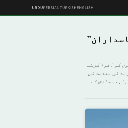
URDU
PERSIAN
TURKISH
ENGLISH
اسداران”
ں کو اغوا کرکے
حد کی حفاظت کی
 باہمی سازش کے