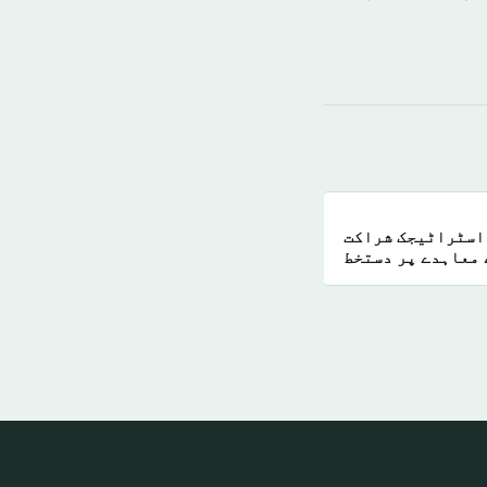
 اسٹراٹیجک شراکت
 معاہدے پر دستخط