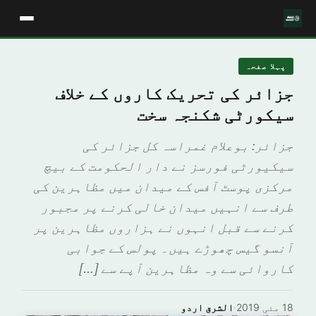
پہلا صفحہ
جزائر کی تحریک کاروں کے خلاف
سیکورٹی شکنجہ سخت
جزائر: بوعلام غمراسہ کل جزائر کی
سیکیورٹی فورسز نے دار الحکومت کے بیچ
مرکزی پوسٹ آفس کے میدان میں مظاہرین کی
طرف سے انہیں میدان خالی کرنے پر مجبور
کرنے سے قبل انہوں نے ہزاروں مظاہرین پر
آنسو گیس چھوڑے ہیں۔ پولس کے جوابی
کاروائی سے وہ مظاہرین آپے سے […]
18 مئی 2019
·
الشرق اردو