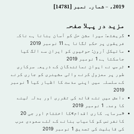
2019ء – شمارہ نمبر [14781]
مزید در پہلا صفحہ
گریفتھ: میرا مشن حل کو آسان بنانا ہے ناکہ
فریقوں پر حکم لگانا ہے
11 نومبر 2019
مائیکل آرون: حوثیوں کو ایران سے الگ کیا
جاسکتا ہے
1 نومبر 2019
ٹرمپ نے ایوان نمائندگان کے ذریعہ سرکاری
طور پر معزول کرنے والی مشینری کو جاری کرنے
کے سلسلہ میں اپنی مذمت کا اظہار کیا
1 نومبر
2019
داعش میں نئے قائد کی تقرری اور بدلہ لینے
کا وعدہ
1 نومبر 2019
«سرمایہ کاری اقدام»کا اختتام اور جی 20
کانفرنس کو کامیاب بنانے کے لئے سعودی عرب
کی قابلیت کی تصدیق
1 نومبر 2019