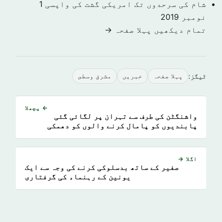
شام کی سرحدوں تک امریکی گشت کی واپسی
1
نومبر 2019
تمام دیکھیں پہلا صفحہ →
ٹیگز:
پہلا صفحہ
خبريں
مشرق وسطى
← پچھلا
واشنگٹن کی طرف سے تہران پر لگائی گئی
پابندیوں کو پامال کرنے والوں کو دھمکی
اگلا →
صفیر کے ساتھ بدسلوکی کرنے کی وجہ سے ایک
یونین کے رہنماء کی گرفتاری