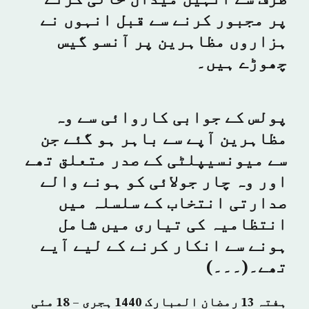
طرف سے انہیں میدان خالی کرنے
پر مجبور کرنے سے قبل انہوں نے
ہزاروں مظاہرین پر آنسو گیس
چھوڑے ہیں۔
پولس کے جوابی کاروائی سے وہ
مظاہرین آپے سے باہر ہو گئے جن
سے میونسیپلٹی کے صدر متعلق تھے
اور وہ چار جولائی کو ہونے والے
صدارتی انتخاب کے سلسلہ میں
انتظامیہ کی تیاری میں شامل
ہونے سے انکار کرنے کے لیے آیے
تھے۔(۔۔۔)
ہفتہ 13 رمضان المبارک 1440 ہجری – 18 مئی