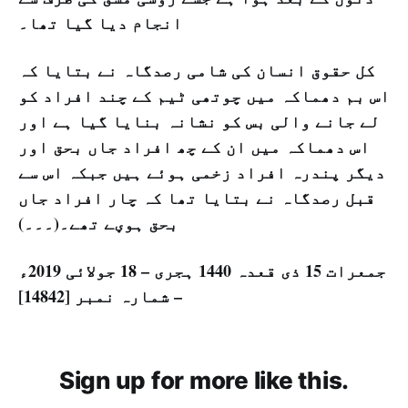
انجام دیا گیا تھا۔
کل حقوق انسان کی شامی رصدگاہ نے بتایا کہ
اس بم دھماکہ میں چوتھی ٹیم کے چند افراد کو
لے جانے والی بس کو نشانہ بنایا گیا ہے اور
اس دھماکہ میں ان کے چھ افراد جاں بحق اور
دیگر پندرہ افراد زخمی ہوئے ہیں جبکہ اس سے
قبل رصدگاہ نے بتایا تھا کہ چار افراد جاں
بحق ہوؠے تھے۔(۔۔۔)
جمعرات 15 ذی قعدہ 1440 ہجری – 18 جولائی 2019ء
– شمارہ نمبر [14842]
Sign up for more like this.