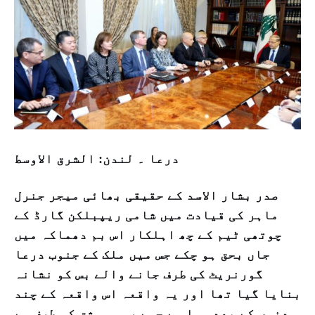
درعا ۔ لندن: الشرق الاوسط
صدر بشار الاسد کے حقیقی بھائی میجر جنرل
ماہر کی قیادت میں شامی ریپبلکن گارڈ کے
چوتھی ٹیم کے چھ اہلکار اس بم دھماکہ میں
جاں بحق ہو چکے جس میں ملک کے جنوب درعا
گورنریٹ کی طرف جانے والے بس کو نشانہ
بنایا گیا تھا اور یہ واقعہ اس واقعہ کے چند
دنوں کے بعد ہوا ہے جسے روسی مشق کی طرف سے