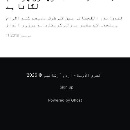
لگانا ہے
لندن: بدر القحطانی یمن کی طرف بھیجے گئے اقوام
متحدہ کے سفیر مارٹن گریفتھ نے پرزور انداز
میں کہا کہ وہ یمن میں جنگ کے خاتمہ کے لئے
11 نومبر 2019
ثالثی اور اس کشمکش کی حدبندی کرنے کے لئے ایک
وسیع معاہدہ کرنے کے سلسلہ میں مدد کرنے کا
کردار ادا کر رہے ہیں […]
الشرق الأوسط - اردو آرکائیو
© 2026
Sign up
Powered by Ghost