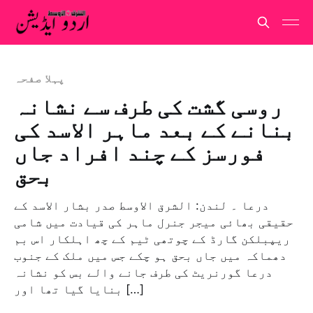
پہلا صفحہ
روسی گشت کی طرف سے نشانہ
بنانے کے بعد ماہر الاسد کی
فورسز کے چند افراد جاں
بحق
درعا ۔ لندن: الشرق الاوسط صدر بشار الاسد کے
حقیقی بھائی میجر جنرل ماہر کی قیادت میں شامی
ریپبلکن گارڈ کے چوتھی ٹیم کے چھ اہلکار اس بم
دھماکہ میں جاں بحق ہو چکے جس میں ملک کے جنوب
درعا گورنریٹ کی طرف جانے والے بس کو نشانہ
بنایا گیا تھا اور […]