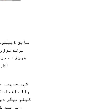
سابق ڈیپلومی
ہوئے پرزور
فریق نے دیک
اظہا
شہر حدیدہ می
والے اتحاد ک
کیلو میٹر دور
رہی ہیں ک