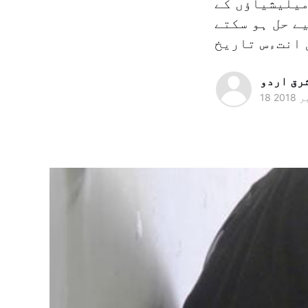
میلیشیاؤں کے
ے حل ہو سکتے
رق اردو
 2018