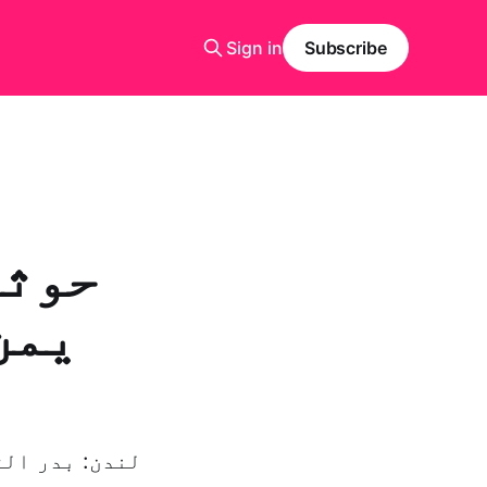
Sign in
Subscribe
حوثی
یمن
لندن: بدر الق