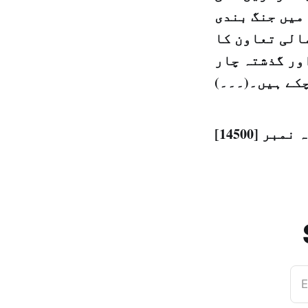
میں جنگ بندی
الی تعاون کا
یا تھا اور گذشتہ چار
چکے ہیں۔(۔۔۔)
E