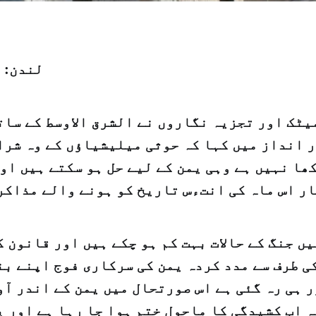
لندن: 
ٹک اور تجزیہ نگاروں نے الشرق الاوسط کے سات
 انداز میں کہا کہ حوثی میلیشیاؤں کے وہ شرا
ھا نہیں ہے وہی یمن کے لیے حل ہو سکتے ہیں او
ر اس ماہ کی انتءس تاریخ کو ہونے والے مذاکر
ں جنگ کے حالات بہت کم ہو چکے ہیں اور قانون 
ی طرف سے مدد کردہ یمن کی سرکاری فوج اپنے بن
 ہی رہ گئی ہے اس صورتحال میں یمن کے اندر آ
ہ اب کشیدگی کا ماحول ختم ہوا جا رہا ہے اور 