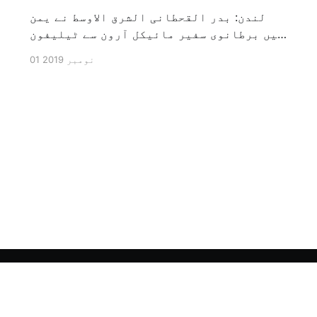
لندن: بدر القحطانی الشرق الاوسط نے یمن
میں برطانوی سفیر مائیکل آرون سے ٹیلیفون
پر ہونے والے انٹرویو کے دوران سوال کیا
01 نومبر 2019
کہ کیا ایران کو حوثیوں سے الگ کیا جاسکتا
ہے؟ تو انہوں نے جواب کے طور پر کہا کہ ہاں
کیا جا سکتا ہے اور انہوں نے یہ بھی کہا
[…]
Sign up