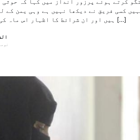
گو کرتے ہوئے پرزور انداز میں کہا کہ حوثی 
یں کسی فریق نے دیکھا نہیں ہے وہی یمن کے لی
ہیں اور ان شرائط کا اظہار اس ماہ کی انتءس تاریخ […]
الش
18 نومبر