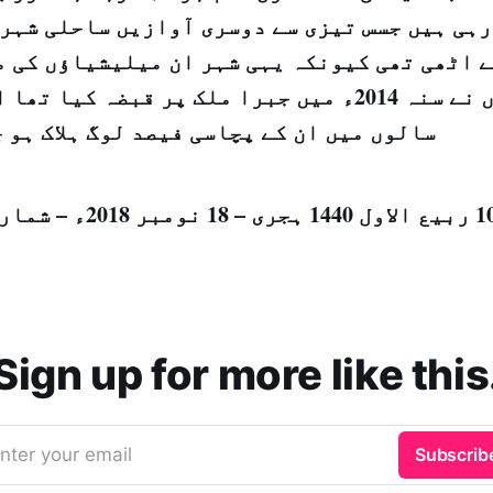
رہی ہیں جسس تیزی سے دوسری آوازیں ساحلی شہر 
ے اٹھی تھی کیونکہ یہی شہر ان میلیشیاؤں کی م
سبب ہے جنہوں نے سنہ 2014ء میں جبرا ملک پر قبضہ ک
سالوں میں ان کے پچاسی فیصد لوگ ہلاک ہو 
Sign up for more like this
nter your email
Subscrib