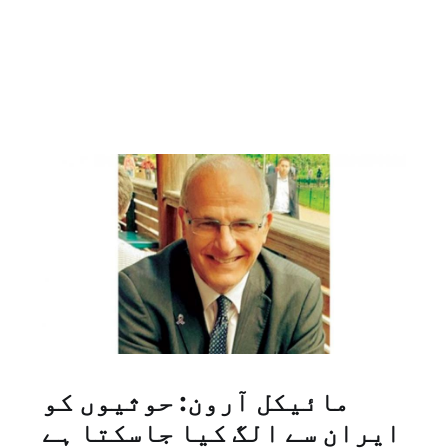
مائیکل آرون: حوثیوں کو
ایران سے الگ کیا جاسکتا ہے