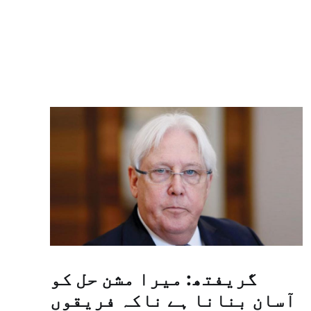
گریفتھ: میرا مشن حل کو
آسان بنانا ہے ناکہ فریقوں