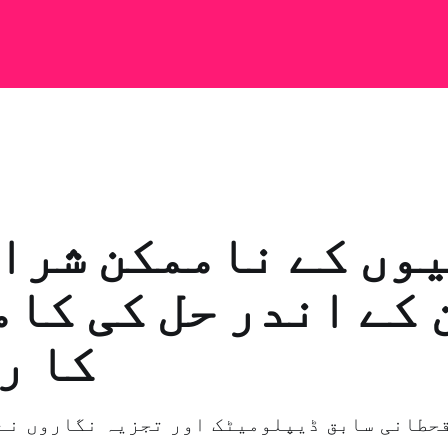
وں کے ناممکن شرا
 کے اندر حل کی کا
کا ر
حطانی سابق ڈیپلومیٹک اور تجزیہ نگاروں نے 