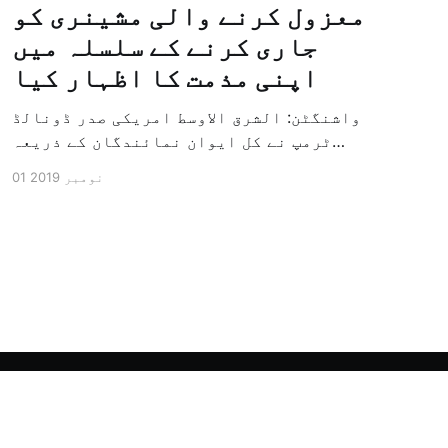
معزول کرنے والی مشینری کو
جاری کرنے کے سلسلہ میں
اپنی مذمت کا اظہار کیا
واشنگٹن: الشرق الاوسط امریکی صدر ڈونالڈ
ٹرمپ نے کل ایوان نمائندگان کے ذریعہ
سرکاری طور پر معزول کرنے والی مشینری کو
01 نومبر 2019
جاری کرنے کے سلسلہ میں اپنی مذمت کا
اظہار کیا ہے اور کہا ہے کہ امریکی تاریخ
کی سب سے بڑی سیاسی بائکاٹ کی مہم ہے۔
وائٹ ہاؤس […]
Powered by Ghost