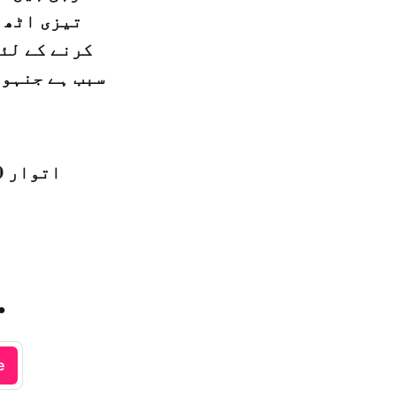
تیزی اٹھ 
کرنے کے لئ
اتوار 10 ربیع الاول 1440 ہجری – 18 نومبر 2018ء – شمارہ نمبر [14500]
.
e