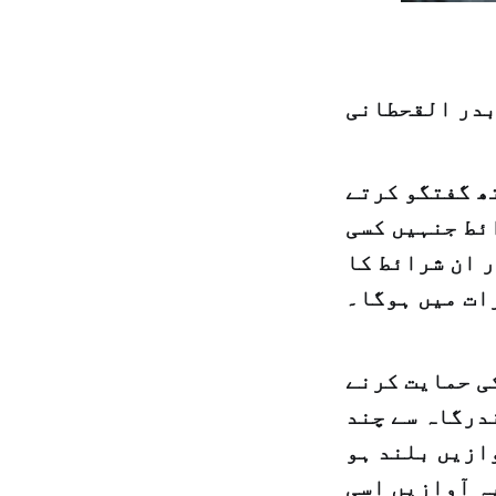
بدر القحطانی
ھ گفتگو کرتے
ئط جنہیں کسی
ر ان شرائط کا
ات میں ہوگا۔
کی حمایت کرنے
درگاہ سے چند
وازیں بلند ہو
یہ آوازیں اسی