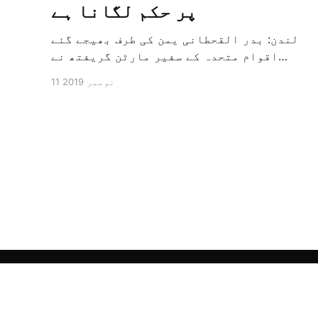
پر حکم لگانا ہے
لندن: بدر القحطانی یمن کی طرف بھیجے گئے
اقوام متحدہ کے سفیر مارٹن گریفتھ نے
پرزور انداز میں کہا کہ وہ یمن میں جنگ کے
11 نومبر 2019
خاتمہ کے لئے ثالثی اور اس کشمکش کی
حدبندی کرنے کے لئے ایک وسیع معاہدہ کرنے
کے سلسلہ میں مدد کرنے کا کردار ادا کر
رہے ہیں […]
الشرق الأوسط - اردو آرکائیو
© 2026