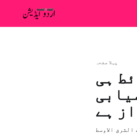
پہلا صفحہ
ئط ہی
میابی
از ہے
الشرق الاوسط